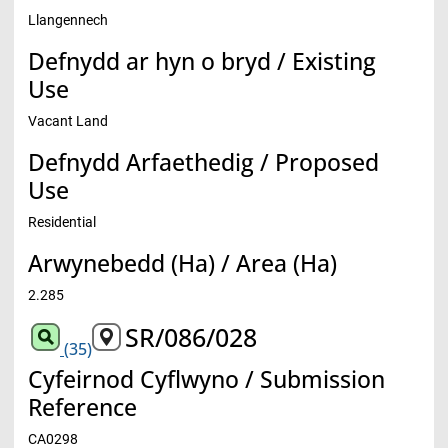
Llangennech
Defnydd ar hyn o bryd / Existing
Use
Vacant Land
Defnydd Arfaethedig / Proposed
Use
Residential
Arwynebedd (Ha) / Area (Ha)
2.285
SR/086/028
(35)
Cyfeirnod Cyflwyno / Submission
Reference
CA0298