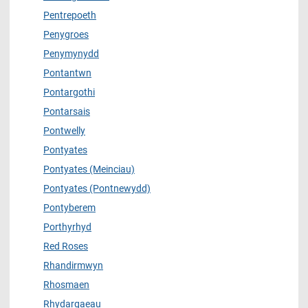
Pentrepoeth
Penygroes
Penymynydd
Pontantwn
Pontargothi
Pontarsais
Pontwelly
Pontyates
Pontyates (Meinciau)
Pontyates (Pontnewydd)
Pontyberem
Porthyrhyd
Red Roses
Rhandirmwyn
Rhosmaen
Rhydargaeau