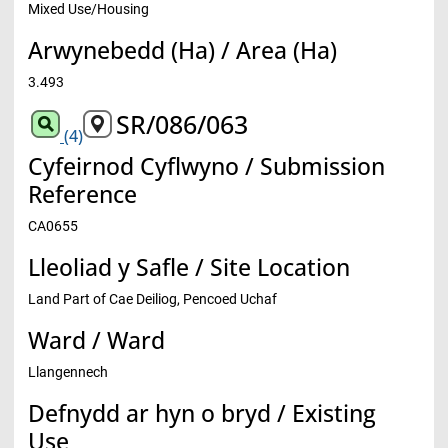
Mixed Use/Housing
Arwynebedd (Ha) / Area (Ha)
3.493
SR/086/063
(4)
Cyfeirnod Cyflwyno / Submission
Reference
CA0655
Lleoliad y Safle / Site Location
Land Part of Cae Deiliog, Pencoed Uchaf
Ward / Ward
Llangennech
Defnydd ar hyn o bryd / Existing
Use