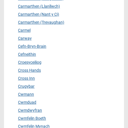
Carmarthen (Llanllwch)
Carmarthen (Nant y Ci)
Carmarthen (Trevaughan)
Carmel
Carway
Cefn-Bryn-Brain
Cefneithin
Croesyceiliog
Cross Hands
Cross Inn
Crugybar
Cwmann
Cwmduad
Cwmdwyfran
Cwmfelin Boeth
Cwmfelin Mynach