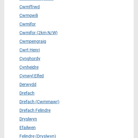
Cwmffrwd
Cwmgwili
Cwmifor
Cwmifor (2km N/W)
Cwmpengraig
Cwrt Henri
Cynghordy
Cynheidre
Cynwyl Elfed
Derwydd
Drefach
Drefach (Cwmmawr)
Drefach Felindre
Dryslwyn
Efailwen
Felindre (Dryslwyn)