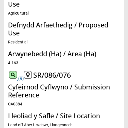
Use
Agricultural
Defnydd Arfaethedig / Proposed
Use
Residential
Arwynebedd (Ha) / Area (Ha)
4.163
SR/086/076
(9)
Cyfeirnod Cyflwyno / Submission
Reference
CA0884
Lleoliad y Safle / Site Location
Land off Aber Llwchwr, Llangennech