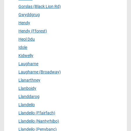
Gorslas (Black Lion Rd)
Gwyddgrug
Hendy
Hendy (Fforest)
Heol Ddu
Idole
Kidwelly
Laugharne
Laugharne (Broadway)
Llanarthney
Llanboidy
Llanddarog
Llandeilo
Llandeilo (Ffairfach)
Llandeilo (Nantyrhibo)
Llandeilo (Penybanc)