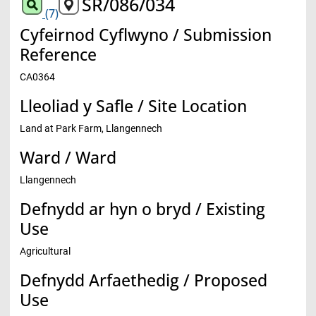
SR/086/034
(7)
Cyfeirnod Cyflwyno / Submission
Reference
CA0364
Lleoliad y Safle / Site Location
Land at Park Farm, Llangennech
Ward / Ward
Llangennech
Defnydd ar hyn o bryd / Existing
Use
Agricultural
Defnydd Arfaethedig / Proposed
Use