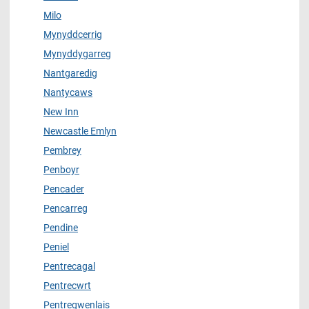
Milo
Mynyddcerrig
Mynyddygarreg
Nantgaredig
Nantycaws
New Inn
Newcastle Emlyn
Pembrey
Penboyr
Pencader
Pencarreg
Pendine
Peniel
Pentrecagal
Pentrecwrt
Pentregwenlais