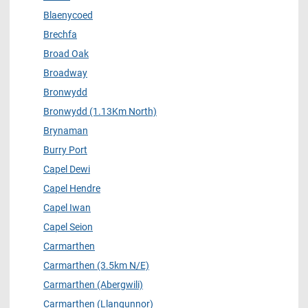
Blaenycoed
Brechfa
Broad Oak
Broadway
Bronwydd
Bronwydd (1.13Km North)
Brynaman
Burry Port
Capel Dewi
Capel Hendre
Capel Iwan
Capel Seion
Carmarthen
Carmarthen (3.5km N/E)
Carmarthen (Abergwili)
Carmarthen (Llangunnor)