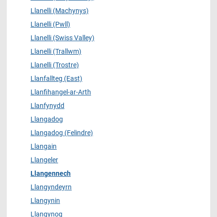
Llanelli (Machynys)
Llanelli (Pwll)
Llanelli (Swiss Valley)
Llanelli (Trallwm)
Llanelli (Trostre)
Llanfallteg (East)
Llanfihangel-ar-Arth
Llanfynydd
Llangadog
Llangadog (Felindre)
Llangain
Llangeler
Llangennech
Llangyndeyrn
Llangynin
Llangynog