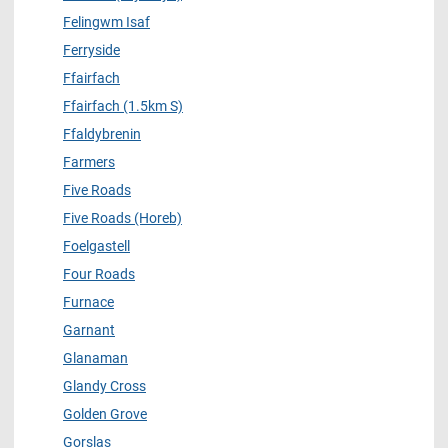
Felingwm Isaf
Ferryside
Ffairfach
Ffairfach (1.5km S)
Ffaldybrenin
Farmers
Five Roads
Five Roads (Horeb)
Foelgastell
Four Roads
Furnace
Garnant
Glanaman
Glandy Cross
Golden Grove
Gorslas