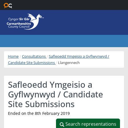
Skip to main content
Home
Consultations
Safleoedd Ymgeisio a Gyflwynwyd /
Candidate Site Submissions
Llangennech
Safleoedd Ymgeisio a
Gyflwynwyd / Candidate
Site Submissions
Ended on the 8th February 2019
Search representations
Search representations