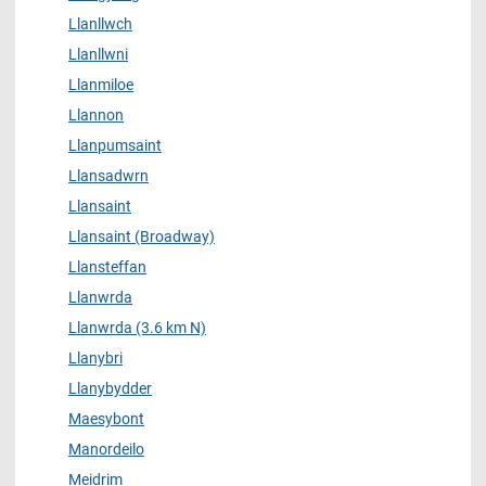
Llanllwch
Llanllwni
Llanmiloe
Llannon
Llanpumsaint
Llansadwrn
Llansaint
Llansaint (Broadway)
Llansteffan
Llanwrda
Llanwrda (3.6 km N)
Llanybri
Llanybydder
Maesybont
Manordeilo
Meidrim