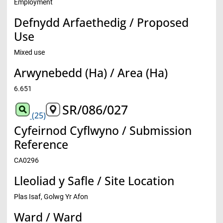
Employment
Defnydd Arfaethedig / Proposed
Use
Mixed use
Arwynebedd (Ha) / Area (Ha)
6.651
SR/086/027
(25)
Cyfeirnod Cyflwyno / Submission
Reference
CA0296
Lleoliad y Safle / Site Location
Plas Isaf, Golwg Yr Afon
Ward / Ward