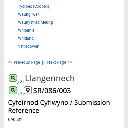
Tycroes (Coopers)
Waungilwen
Waunystrad Meurig
Whitemill
Whitland
Ystradowen
<< Previous Page
||
Next Page >>
Llangennech
(2)
SR/086/003
(7)
Cyfeirnod Cyflwyno / Submission
Reference
CA0031