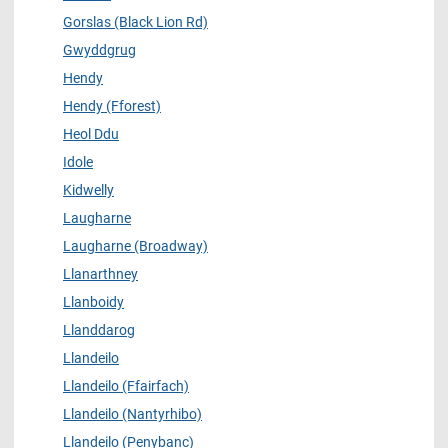
Gorslas (Black Lion Rd)
Gwyddgrug
Hendy
Hendy (Fforest)
Heol Ddu
Idole
Kidwelly
Laugharne
Laugharne (Broadway)
Llanarthney
Llanboidy
Llanddarog
Llandeilo
Llandeilo (Ffairfach)
Llandeilo (Nantyrhibo)
Llandeilo (Penybanc)