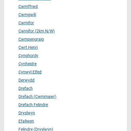
Cwmffrwd
Cwmgwili
Cwmifor
Cwmifor (2km N/W)
Cwmpengraig
Cwrt Henri
Cynghordy
Cynheidre
Cynwyl Elfed
Derwydd
Drefach
Drefach (Cwmmawr)
Drefach Felindre
Dryslwyn
Efailwen
Felindre (Dryslwyn)