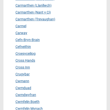
Carmarthen (Llanllwch)
Carmarthen (Nant y Ci)
Carmarthen (Trevaughan)
Carmel
Carway
Cefn-Bryn-Brain
Cefneithin
Croesyceiliog
Cross Hands
Cross Inn
Crugybar
Cwmann
Cwmduad
Cwmdwyfran
Cwmfelin Boeth
Cwmfelin Mynach