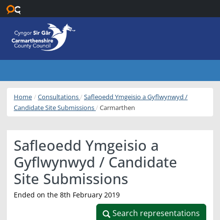
Skip to main content
Home
Consultations
Safleoedd Ymgeisio a Gyflwynwyd /
Candidate Site Submissions
Carmarthen
Safleoedd Ymgeisio a
Gyflwynwyd / Candidate
Site Submissions
Ended on the 8th February 2019
Search representations
Search representations