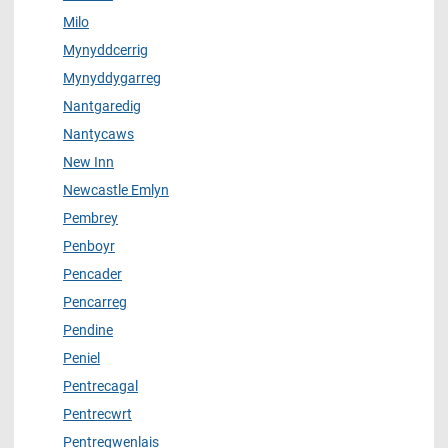
Milo
Mynyddcerrig
Mynyddygarreg
Nantgaredig
Nantycaws
New Inn
Newcastle Emlyn
Pembrey
Penboyr
Pencader
Pencarreg
Pendine
Peniel
Pentrecagal
Pentrecwrt
Pentregwenlais