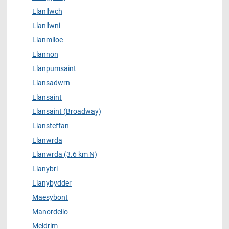
Llanllwch
Llanllwni
Llanmiloe
Llannon
Llanpumsaint
Llansadwrn
Llansaint
Llansaint (Broadway)
Llansteffan
Llanwrda
Llanwrda (3.6 km N)
Llanybri
Llanybydder
Maesybont
Manordeilo
Meidrim