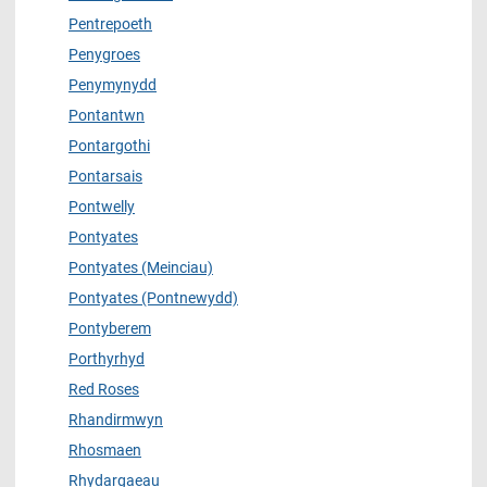
Pentrepoeth
Penygroes
Penymynydd
Pontantwn
Pontargothi
Pontarsais
Pontwelly
Pontyates
Pontyates (Meinciau)
Pontyates (Pontnewydd)
Pontyberem
Porthyrhyd
Red Roses
Rhandirmwyn
Rhosmaen
Rhydargaeau