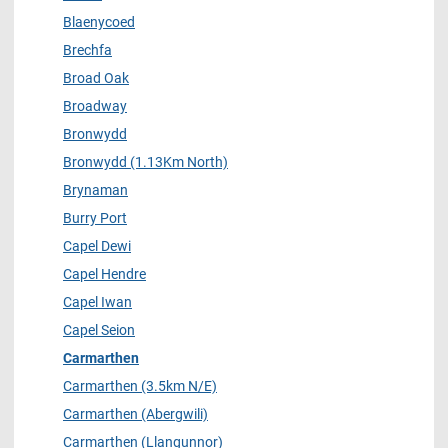
Blaenycoed
Brechfa
Broad Oak
Broadway
Bronwydd
Bronwydd (1.13Km North)
Brynaman
Burry Port
Capel Dewi
Capel Hendre
Capel Iwan
Capel Seion
Carmarthen
Carmarthen (3.5km N/E)
Carmarthen (Abergwili)
Carmarthen (Llangunnor)