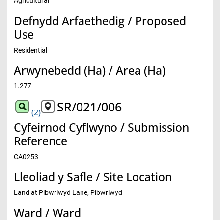
Agricultural
Defnydd Arfaethedig / Proposed
Use
Residential
Arwynebedd (Ha) / Area (Ha)
1.277
SR/021/006
(2)
Cyfeirnod Cyflwyno / Submission
Reference
CA0253
Lleoliad y Safle / Site Location
Land at Pibwrlwyd Lane, Pibwrlwyd
Ward / Ward