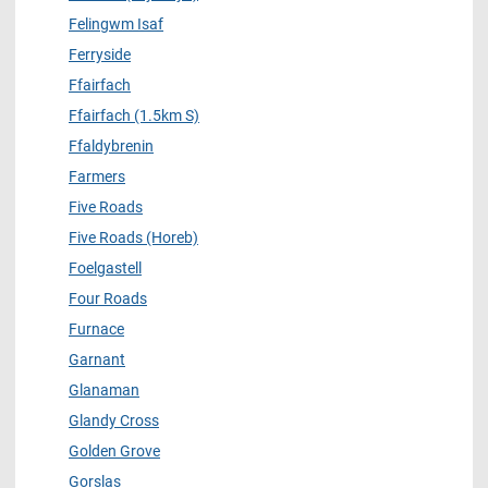
Felingwm Isaf
Ferryside
Ffairfach
Ffairfach (1.5km S)
Ffaldybrenin
Farmers
Five Roads
Five Roads (Horeb)
Foelgastell
Four Roads
Furnace
Garnant
Glanaman
Glandy Cross
Golden Grove
Gorslas