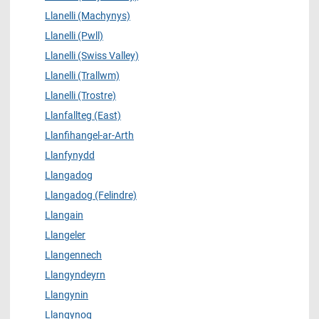
Llanelli (Machynys)
Llanelli (Pwll)
Llanelli (Swiss Valley)
Llanelli (Trallwm)
Llanelli (Trostre)
Llanfallteg (East)
Llanfihangel-ar-Arth
Llanfynydd
Llangadog
Llangadog (Felindre)
Llangain
Llangeler
Llangennech
Llangyndeyrn
Llangynin
Llangynog