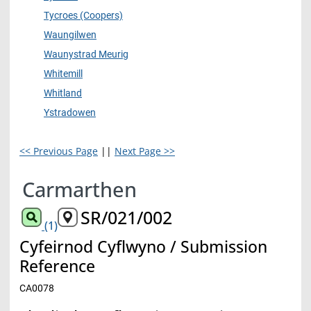
Tycroes (Coopers)
Waungilwen
Waunystrad Meurig
Whitemill
Whitland
Ystradowen
<< Previous Page
||
Next Page >>
Carmarthen
SR/021/002
(1)
Cyfeirnod Cyflwyno / Submission
Reference
CA0078