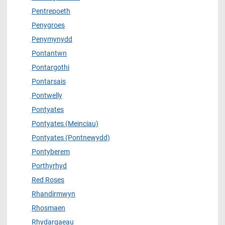
Pentrepoeth
Penygroes
Penymynydd
Pontantwn
Pontargothi
Pontarsais
Pontwelly
Pontyates
Pontyates (Meinciau)
Pontyates (Pontnewydd)
Pontyberem
Porthyrhyd
Red Roses
Rhandirmwyn
Rhosmaen
Rhydargaeau