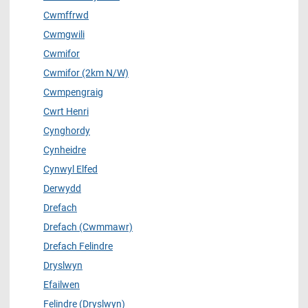
Cwmffrwd
Cwmgwili
Cwmifor
Cwmifor (2km N/W)
Cwmpengraig
Cwrt Henri
Cynghordy
Cynheidre
Cynwyl Elfed
Derwydd
Drefach
Drefach (Cwmmawr)
Drefach Felindre
Dryslwyn
Efailwen
Felindre (Dryslwyn)