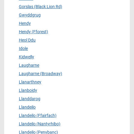
Gorslas (Black Lion Rd)
Gwyddgrug
Hendy
Hendy (Fforest)
Heol Ddu
Idole
Kidwelly
Laugharne
Laugharne (Broadway)
Llanarthney
Llanboidy
Llanddarog
Llandeilo
Llandeilo (Ffairfach)
Llandeilo (Nantyrhibo)
Llandeilo (Penybanc)