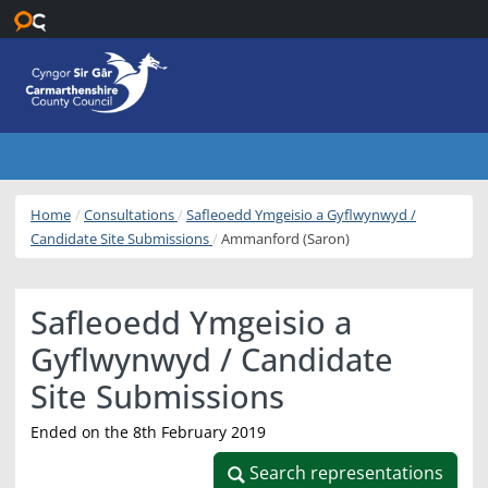
Skip to main content
Home
Consultations
Safleoedd Ymgeisio a Gyflwynwyd /
Candidate Site Submissions
Ammanford (Saron)
Safleoedd Ymgeisio a
Gyflwynwyd / Candidate
Site Submissions
Ended on the 8th February 2019
Search representations
Search representations