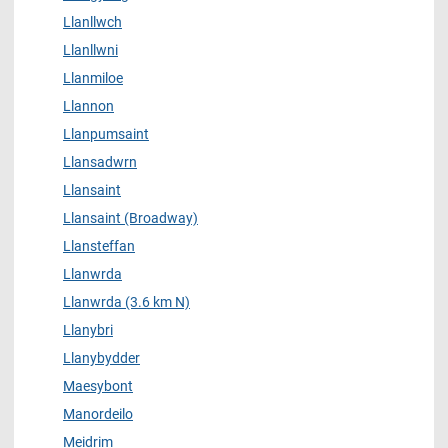
Llanllwch
Llanllwni
Llanmiloe
Llannon
Llanpumsaint
Llansadwrn
Llansaint
Llansaint (Broadway)
Llansteffan
Llanwrda
Llanwrda (3.6 km N)
Llanybri
Llanybydder
Maesybont
Manordeilo
Meidrim