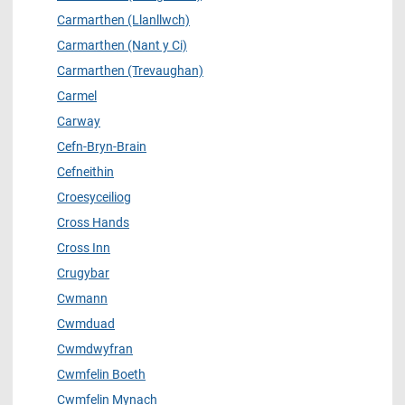
Carmarthen (Llanllwch)
Carmarthen (Nant y Ci)
Carmarthen (Trevaughan)
Carmel
Carway
Cefn-Bryn-Brain
Cefneithin
Croesyceiliog
Cross Hands
Cross Inn
Crugybar
Cwmann
Cwmduad
Cwmdwyfran
Cwmfelin Boeth
Cwmfelin Mynach