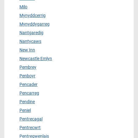
Milo
Mynyddcerrig
Mynyddygarreg
Nantgaredig
Nantycaws
New Inn
Newcastle Emlyn
Pembrey
Penboyr
Pencader
Pencarreg
Pendine
Peniel
Pentrecagal
Pentrecwrt
Pentregwenlais