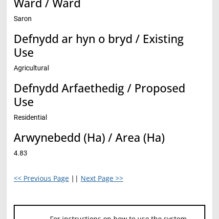
Ward / Ward
Saron
Defnydd ar hyn o bryd / Existing
Use
Agricultural
Defnydd Arfaethedig / Proposed
Use
Residential
Arwynebedd (Ha) / Area (Ha)
4.83
<< Previous Page
||
Next Page >>
For instructions on how to use the system