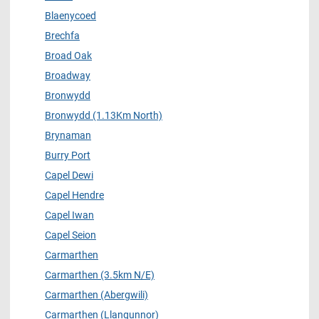
Blaenycoed
Brechfa
Broad Oak
Broadway
Bronwydd
Bronwydd (1.13Km North)
Brynaman
Burry Port
Capel Dewi
Capel Hendre
Capel Iwan
Capel Seion
Carmarthen
Carmarthen (3.5km N/E)
Carmarthen (Abergwili)
Carmarthen (Llangunnor)