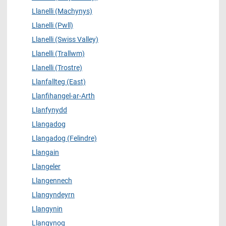
Llanelli (Machynys)
Llanelli (Pwll)
Llanelli (Swiss Valley)
Llanelli (Trallwm)
Llanelli (Trostre)
Llanfallteg (East)
Llanfihangel-ar-Arth
Llanfynydd
Llangadog
Llangadog (Felindre)
Llangain
Llangeler
Llangennech
Llangyndeyrn
Llangynin
Llangynog