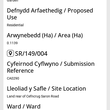
Garden
Defnydd Arfaethedig / Proposed
Use
Residential
Arwynebedd (Ha) / Area (Ha)
0.1139
SR/149/004
Cyfeirnod Cyflwyno / Submission
Reference
CA0290
Lleoliad y Safle / Site Location
Land rear of Cefncrug Saron Road
Ward / Ward