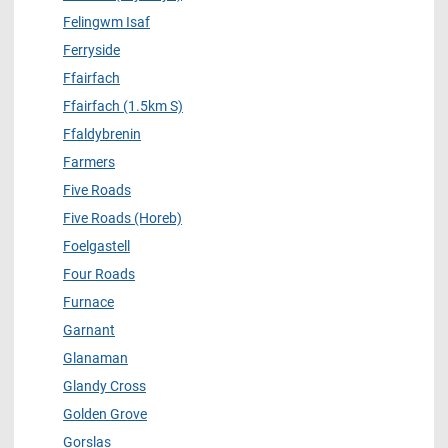
Felingwm Isaf
Ferryside
Ffairfach
Ffairfach (1.5km S)
Ffaldybrenin
Farmers
Five Roads
Five Roads (Horeb)
Foelgastell
Four Roads
Furnace
Garnant
Glanaman
Glandy Cross
Golden Grove
Gorslas