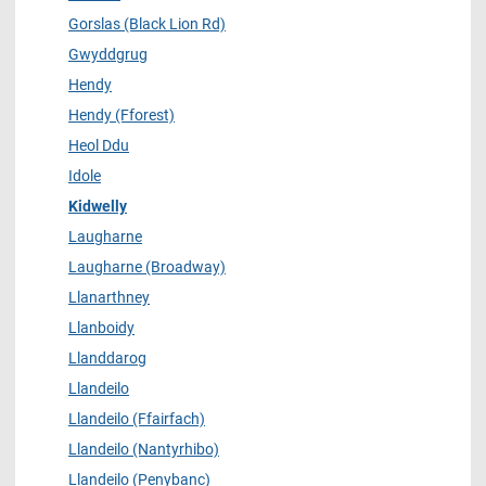
Gorslas (Black Lion Rd)
Gwyddgrug
Hendy
Hendy (Fforest)
Heol Ddu
Idole
Kidwelly
Laugharne
Laugharne (Broadway)
Llanarthney
Llanboidy
Llanddarog
Llandeilo
Llandeilo (Ffairfach)
Llandeilo (Nantyrhibo)
Llandeilo (Penybanc)