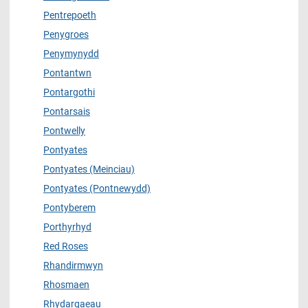
Pentrepoeth
Penygroes
Penymynydd
Pontantwn
Pontargothi
Pontarsais
Pontwelly
Pontyates
Pontyates (Meinciau)
Pontyates (Pontnewydd)
Pontyberem
Porthyrhyd
Red Roses
Rhandirmwyn
Rhosmaen
Rhydargaeau