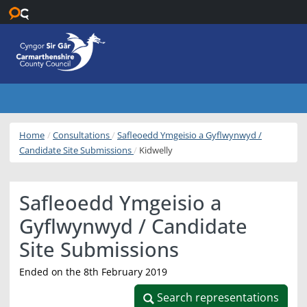
Skip to main content
Home
Consultations
Safleoedd Ymgeisio a Gyflwynwyd /
Candidate Site Submissions
Kidwelly
Safleoedd Ymgeisio a
Gyflwynwyd / Candidate
Site Submissions
Ended on the 8th February 2019
Search representations
Search representations