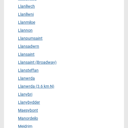
Llanllwch
Llanllwni
Llanmiloe
Llannon
Llanpumsaint
Llansadwrn
Llansaint
Llansaint (Broadway)
Llansteffan
Llanwrda
Llanwrda (3.6 km N)
Llanybri
Llanybydder
Maesybont
Manordeilo
Meidrim