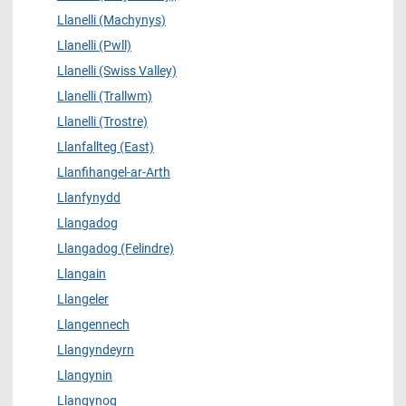
Llanelli (Machynys)
Llanelli (Pwll)
Llanelli (Swiss Valley)
Llanelli (Trallwm)
Llanelli (Trostre)
Llanfallteg (East)
Llanfihangel-ar-Arth
Llanfynydd
Llangadog
Llangadog (Felindre)
Llangain
Llangeler
Llangennech
Llangyndeyrn
Llangynin
Llangynog