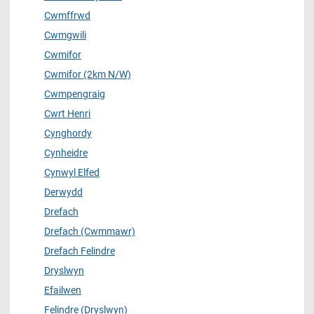
Cwmffrwd
Cwmgwili
Cwmifor
Cwmifor (2km N/W)
Cwmpengraig
Cwrt Henri
Cynghordy
Cynheidre
Cynwyl Elfed
Derwydd
Drefach
Drefach (Cwmmawr)
Drefach Felindre
Dryslwyn
Efailwen
Felindre (Dryslwyn)