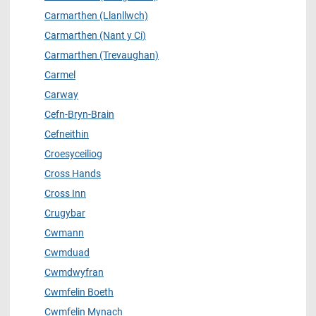
Carmarthen (Llanllwch)
Carmarthen (Nant y Ci)
Carmarthen (Trevaughan)
Carmel
Carway
Cefn-Bryn-Brain
Cefneithin
Croesyceiliog
Cross Hands
Cross Inn
Crugybar
Cwmann
Cwmduad
Cwmdwyfran
Cwmfelin Boeth
Cwmfelin Mynach