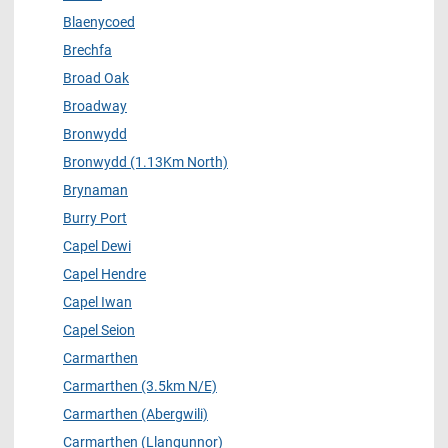
Blaenycoed
Brechfa
Broad Oak
Broadway
Bronwydd
Bronwydd (1.13Km North)
Brynaman
Burry Port
Capel Dewi
Capel Hendre
Capel Iwan
Capel Seion
Carmarthen
Carmarthen (3.5km N/E)
Carmarthen (Abergwili)
Carmarthen (Llangunnor)