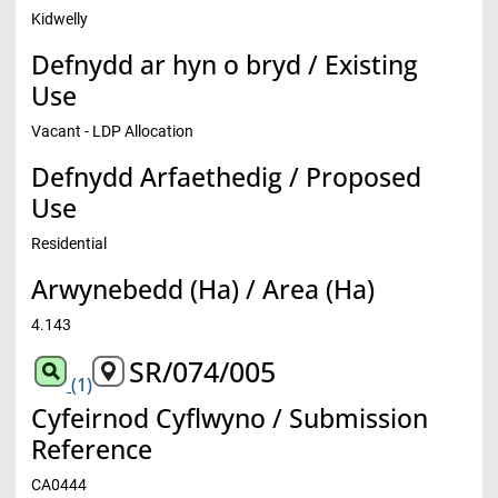
Kidwelly
Defnydd ar hyn o bryd / Existing
Use
Vacant - LDP Allocation
Defnydd Arfaethedig / Proposed
Use
Residential
Arwynebedd (Ha) / Area (Ha)
4.143
SR/074/005
(1)
Cyfeirnod Cyflwyno / Submission
Reference
CA0444