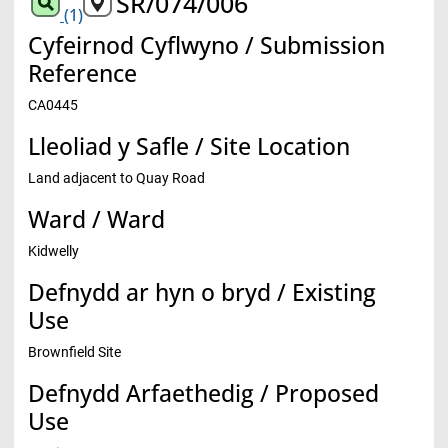
SR/074/006
(1)
Cyfeirnod Cyflwyno / Submission
Reference
CA0445
Lleoliad y Safle / Site Location
Land adjacent to Quay Road
Ward / Ward
Kidwelly
Defnydd ar hyn o bryd / Existing
Use
Brownfield Site
Defnydd Arfaethedig / Proposed
Use