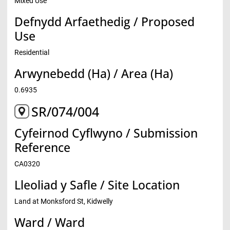
Mixed Use
Defnydd Arfaethedig / Proposed
Use
Residential
Arwynebedd (Ha) / Area (Ha)
0.6935
SR/074/004
Cyfeirnod Cyflwyno / Submission
Reference
CA0320
Lleoliad y Safle / Site Location
Land at Monksford St, Kidwelly
Ward / Ward