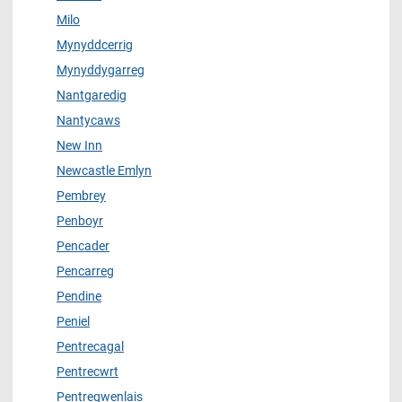
Milo
Mynyddcerrig
Mynyddygarreg
Nantgaredig
Nantycaws
New Inn
Newcastle Emlyn
Pembrey
Penboyr
Pencader
Pencarreg
Pendine
Peniel
Pentrecagal
Pentrecwrt
Pentregwenlais