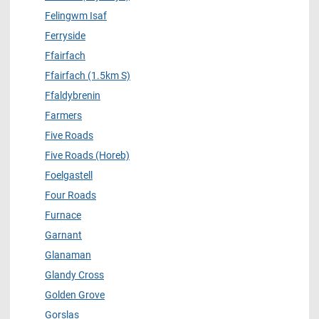
Felingwm Isaf
Ferryside
Ffairfach
Ffairfach (1.5km S)
Ffaldybrenin
Farmers
Five Roads
Five Roads (Horeb)
Foelgastell
Four Roads
Furnace
Garnant
Glanaman
Glandy Cross
Golden Grove
Gorslas