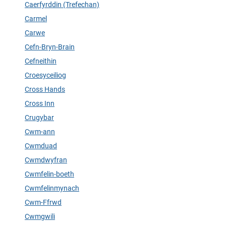
Caerfyrddin (Trefechan)
Carmel
Carwe
Cefn-Bryn-Brain
Cefneithin
Croesyceiliog
Cross Hands
Cross Inn
Crugybar
Cwm-ann
Cwmduad
Cwmdwyfran
Cwmfelin-boeth
Cwmfelinmynach
Cwm-Ffrwd
Cwmgwili