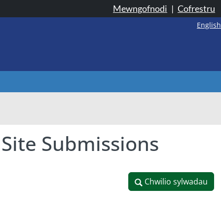
Mewngofnodi
|
Cofrestru
English
 Site Submissions
Chwilio sylwadau
Chwilio sylwadau