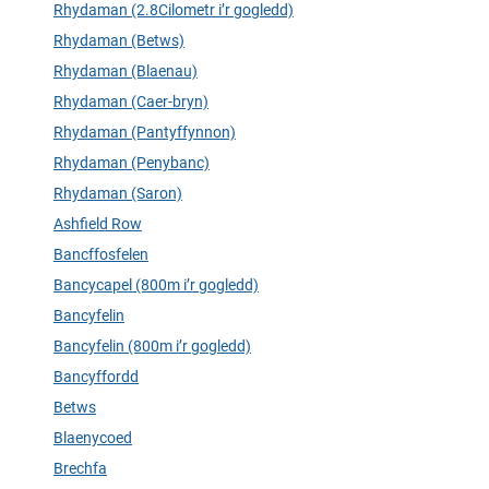
Rhydaman (2.8Cilometr i’r gogledd)
Rhydaman (Betws)
Rhydaman (Blaenau)
Rhydaman (Caer-bryn)
Rhydaman (Pantyffynnon)
Rhydaman (Penybanc)
Rhydaman (Saron)
Ashfield Row
Bancffosfelen
Bancycapel (800m i’r gogledd)
Bancyfelin
Bancyfelin (800m i’r gogledd)
Bancyffordd
Betws
Blaenycoed
Brechfa