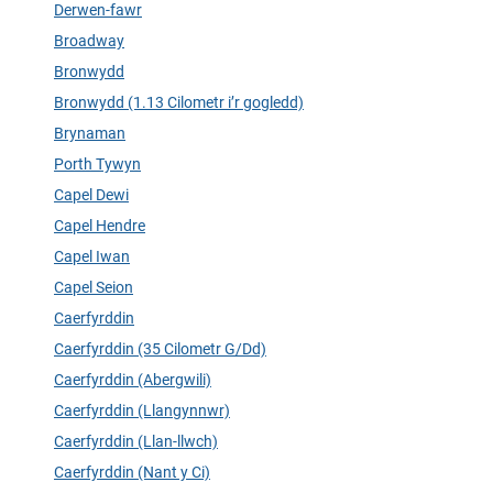
Derwen-fawr
Broadway
Bronwydd
Bronwydd (1.13 Cilometr i’r gogledd)
Brynaman
Porth Tywyn
Capel Dewi
Capel Hendre
Capel Iwan
Capel Seion
Caerfyrddin
Caerfyrddin (35 Cilometr G/Dd)
Caerfyrddin (Abergwili)
Caerfyrddin (Llangynnwr)
Caerfyrddin (Llan-llwch)
Caerfyrddin (Nant y Ci)