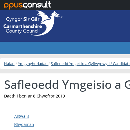
Neidio i’r prif gynnwys
Hafan
Ymgynghoriadau
Safleoedd Ymgeisio a Gyflwynwyd / Candidat
Safleoedd Ymgeisio a 
Daeth i ben ar 8 Chwefror 2019
Alltwalis
Rhydaman