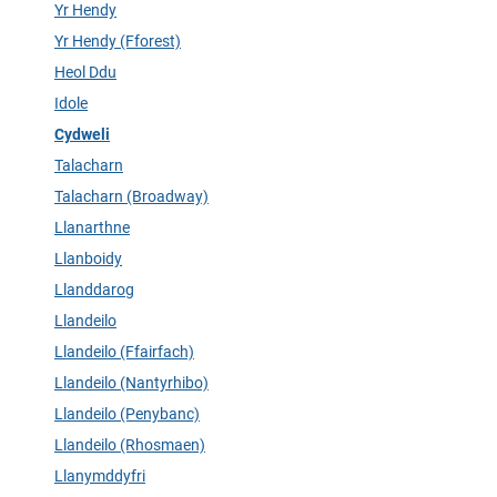
Yr Hendy
Yr Hendy (Fforest)
Heol Ddu
Idole
Cydweli
Talacharn
Talacharn (Broadway)
Llanarthne
Llanboidy
Llanddarog
Llandeilo
Llandeilo (Ffairfach)
Llandeilo (Nantyrhibo)
Llandeilo (Penybanc)
Llandeilo (Rhosmaen)
Llanymddyfri