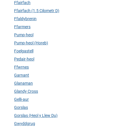
Ffairfach
Ffairfach (1.5 Cilometr D)
Ffaldybrenin
Ffarmers
Pump-heol
Pump-heol (Horeb)
Foelgastell
Pedair-heol
Ffwrnes
Garnant
Glanaman
Glandy Cross
Gelli-aur
Gorslas
Gorslas (Heol y Llew Du)
Gwyddgrug