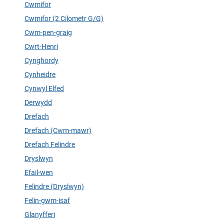
Cwmifor
Cwmifor (2 Cilometr G/G)
Cwm-pen-graig
Cwrt-Henri
Cynghordy
Cynheidre
Cynwyl Elfed
Derwydd
Drefach
Drefach (Cwm-mawr)
Drefach Felindre
Dryslwyn
Efail-wen
Felindre (Dryslwyn)
Felin-gwm-isaf
Glanyfferi