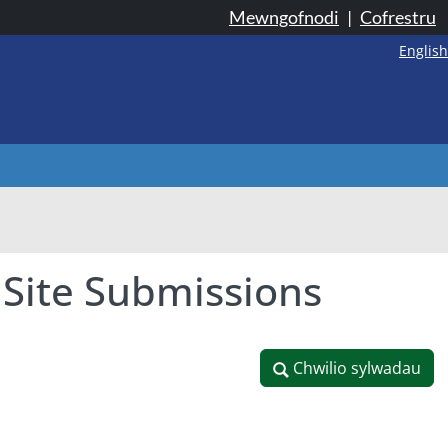
Mewngofnodi
|
Cofrestru
English
 Site Submissions
Chwilio sylwadau
Chwilio sylwadau