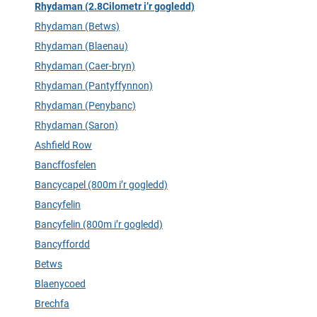
Rhydaman (2.8Cilometr i’r gogledd)
Rhydaman (Betws)
Rhydaman (Blaenau)
Rhydaman (Caer-bryn)
Rhydaman (Pantyffynnon)
Rhydaman (Penybanc)
Rhydaman (Saron)
Ashfield Row
Bancffosfelen
Bancycapel (800m i’r gogledd)
Bancyfelin
Bancyfelin (800m i’r gogledd)
Bancyffordd
Betws
Blaenycoed
Brechfa