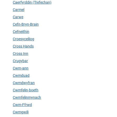
Caerfyrddin (Trefechan)
Carmel
Carwe
Cefn-Bryn-Brain
Cefneithin
Croesyceiliog
Cross Hands
Cross Inn
Crugybar
Cwm-ann
Cwmduad
Cwmdwyfran
Cwmfelin-boeth
Cwmfelinmynach
Cwm-Ffrwd
Cwmgwili