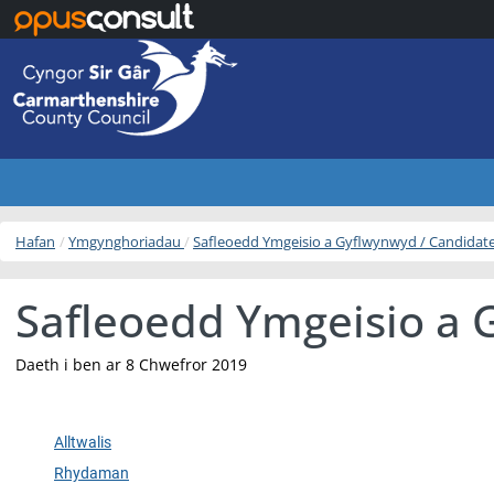
Neidio i’r prif gynnwys
Hafan
Ymgynghoriadau
Safleoedd Ymgeisio a Gyflwynwyd / Candidat
Safleoedd Ymgeisio a 
Daeth i ben ar 8 Chwefror 2019
Alltwalis
Rhydaman