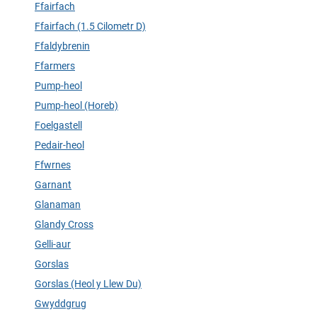
Ffairfach
Ffairfach (1.5 Cilometr D)
Ffaldybrenin
Ffarmers
Pump-heol
Pump-heol (Horeb)
Foelgastell
Pedair-heol
Ffwrnes
Garnant
Glanaman
Glandy Cross
Gelli-aur
Gorslas
Gorslas (Heol y Llew Du)
Gwyddgrug