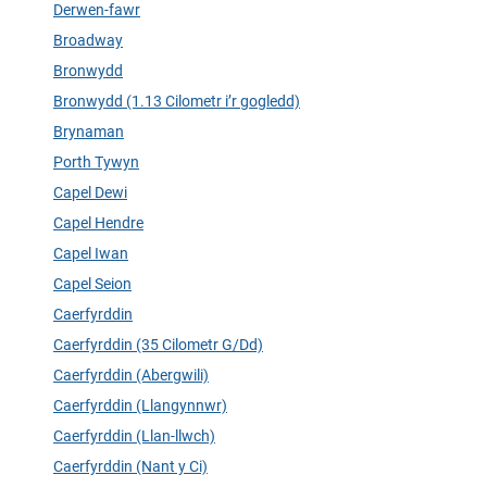
Derwen-fawr
Broadway
Bronwydd
Bronwydd (1.13 Cilometr i’r gogledd)
Brynaman
Porth Tywyn
Capel Dewi
Capel Hendre
Capel Iwan
Capel Seion
Caerfyrddin
Caerfyrddin (35 Cilometr G/Dd)
Caerfyrddin (Abergwili)
Caerfyrddin (Llangynnwr)
Caerfyrddin (Llan-llwch)
Caerfyrddin (Nant y Ci)