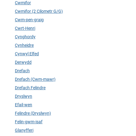
Cwmifor
Cwmifor (2 Cilometr G/G)
Cwm-pen-graig
Cwrt-Henri
Cynghordy
Cynheidre
Cynwyl Elfed
Derwydd
Drefach
Drefach (Cwm-mawr)
Drefach Felindre
Dryslwyn
Efail-wen
Felindre (Dryslwyn)
Felin-gwm-isaf
Glanyfferi