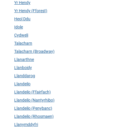
Yr Hendy
Yr Hendy (Fforest)
Heol Ddu
Idole
Cydweli
Talacharn
Talacharn (Broadway)
Llanarthne
Llanboidy
Llanddarog
Llandeilo
Llandeilo (Ffairfach)
Llandeilo (Nantyrhibo)
Llandeilo (Penybanc)
Llandeilo (Rhosmaen)
Llanymddyfri