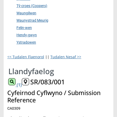
Tŷ-croes (Coopers)
Waungilwen
Waunystrad Meurig
Felin-wen
Hendy-gwyn
Ystradowen
<< Tudalen Flaenorol
||
Tudalen Nesaf >>
Llandyfaelog
SR/083/001
(1)
Cyfeirnod Cyflwyno / Submission
Reference
CA0309