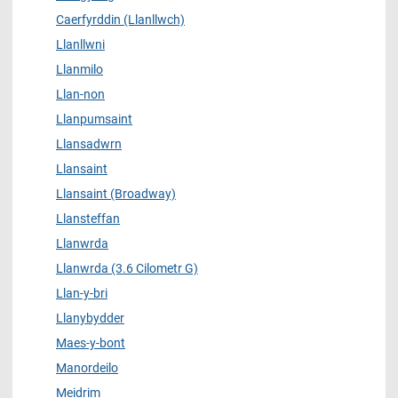
Caerfyrddin (Llanllwch)
Llanllwni
Llanmilo
Llan-non
Llanpumsaint
Llansadwrn
Llansaint
Llansaint (Broadway)
Llansteffan
Llanwrda
Llanwrda (3.6 Cilometr G)
Llan-y-bri
Llanybydder
Maes-y-bont
Manordeilo
Meidrim