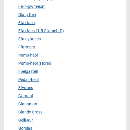
Felin-gwm-isaf
Glanyfferi
Ffairfach
Ffairfach (1.5 Cilometr D)
Ffaldybrenin
Ffarmers
Pump-heol
Pump-heol (Horeb)
Foelgastell
Pedair-heol
Ffwrnes
Garnant
Glanaman
Glandy Cross
Gelli-aur
Gorslas