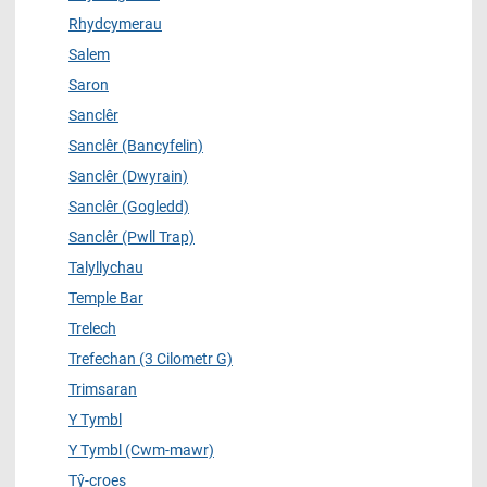
Rhydcymerau
Salem
Saron
Sanclêr
Sanclêr (Bancyfelin)
Sanclêr (Dwyrain)
Sanclêr (Gogledd)
Sanclêr (Pwll Trap)
Talyllychau
Temple Bar
Trelech
Trefechan (3 Cilometr G)
Trimsaran
Y Tymbl
Y Tymbl (Cwm-mawr)
Tŷ-croes