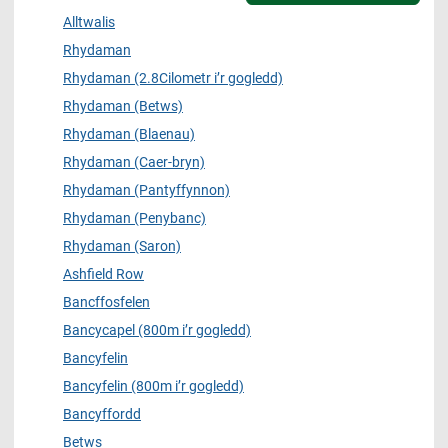
Alltwalis
Rhydaman
Rhydaman (2.8Cilometr i’r gogledd)
Rhydaman (Betws)
Rhydaman (Blaenau)
Rhydaman (Caer-bryn)
Rhydaman (Pantyffynnon)
Rhydaman (Penybanc)
Rhydaman (Saron)
Ashfield Row
Bancffosfelen
Bancycapel (800m i’r gogledd)
Bancyfelin
Bancyfelin (800m i’r gogledd)
Bancyffordd
Betws