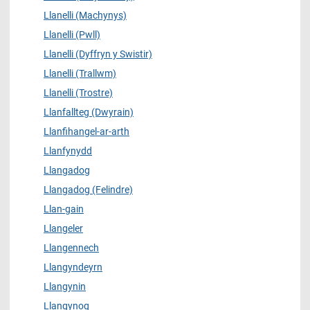
Llanelli (Machynys)
Llanelli (Pwll)
Llanelli (Dyffryn y Swistir)
Llanelli (Trallwm)
Llanelli (Trostre)
Llanfallteg (Dwyrain)
Llanfihangel-ar-arth
Llanfynydd
Llangadog
Llangadog (Felindre)
Llan-gain
Llangeler
Llangennech
Llangyndeyrn
Llangynin
Llangynog