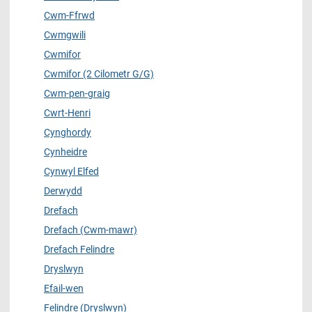
Cwm-Ffrwd
Cwmgwili
Cwmifor
Cwmifor (2 Cilometr G/G)
Cwm-pen-graig
Cwrt-Henri
Cynghordy
Cynheidre
Cynwyl Elfed
Derwydd
Drefach
Drefach (Cwm-mawr)
Drefach Felindre
Dryslwyn
Efail-wen
Felindre (Dryslwyn)