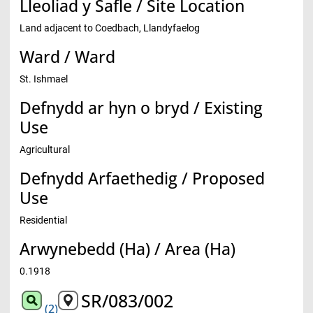
Lleoliad y Safle / Site Location
Land adjacent to Coedbach, Llandyfaelog
Ward / Ward
St. Ishmael
Defnydd ar hyn o bryd / Existing
Use
Agricultural
Defnydd Arfaethedig / Proposed
Use
Residential
Arwynebedd (Ha) / Area (Ha)
0.1918
SR/083/002
(2)