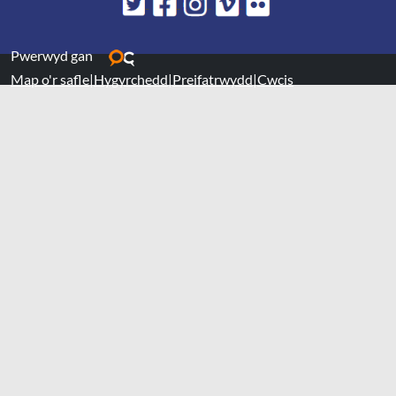
Pwerwyd gan
Map o'r safle
|
Hygyrchedd
|
Preifatrwydd
|
Cwcis