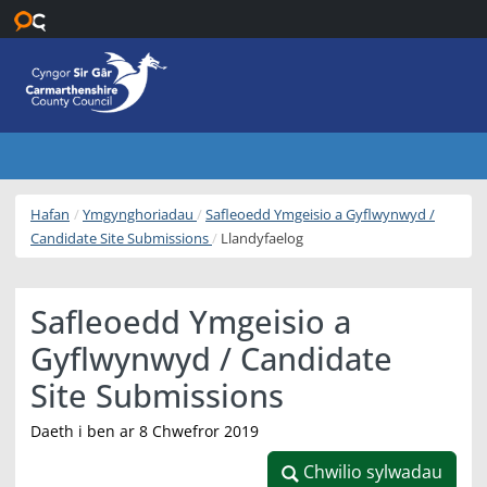
Neidio i’r prif gynnwys
Hafan
Ymgynghoriadau
Safleoedd Ymgeisio a Gyflwynwyd /
Candidate Site Submissions
Llandyfaelog
Safleoedd Ymgeisio a
Gyflwynwyd / Candidate
Site Submissions
Daeth i ben ar 8 Chwefror 2019
Chwilio sylwadau
Chwilio sylwadau