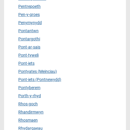
Pentrepoeth
Pen-y-groes
Penymynydd
Pontantwn
Pontargothi
Pont-ar-sais
Pont-tyweli
Pont-iets
Pontyates (Meinciau)
Pont-iets (Pontnewydd)
Pontyberem
Porth-y-rhyd
Rhos-goch
Rhandirmwyn
Rhosmaen
Rhydargaeau