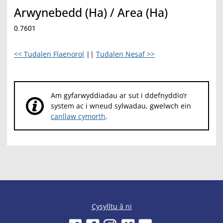
Arwynebedd (Ha) / Area (Ha)
0.7601
<< Tudalen Flaenorol
||
Tudalen Nesaf >>
Am gyfarwyddiadau ar sut i ddefnyddio’r
system ac i wneud sylwadau, gwelwch ein
canllaw cymorth
.
Cysylltu â ni