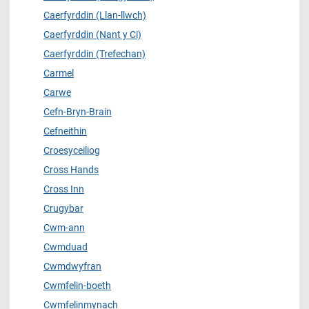
Caerfyrddin (Llan-llwch)
Caerfyrddin (Nant y Ci)
Caerfyrddin (Trefechan)
Carmel
Carwe
Cefn-Bryn-Brain
Cefneithin
Croesyceiliog
Cross Hands
Cross Inn
Crugybar
Cwm-ann
Cwmduad
Cwmdwyfran
Cwmfelin-boeth
Cwmfelinmynach