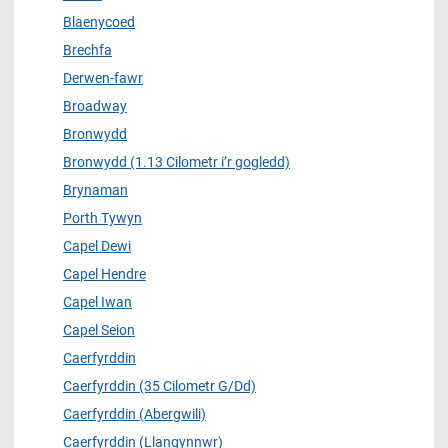
Blaenycoed
Brechfa
Derwen-fawr
Broadway
Bronwydd
Bronwydd (1.13 Cilometr i’r gogledd)
Brynaman
Porth Tywyn
Capel Dewi
Capel Hendre
Capel Iwan
Capel Seion
Caerfyrddin
Caerfyrddin (35 Cilometr G/Dd)
Caerfyrddin (Abergwili)
Caerfyrddin (Llangynnwr)