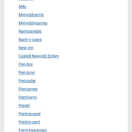
Milo
Mynyddcerrig
Mynyddygarreg
Nantgaredig
Nant-y-caws
New Inn
Castell Newydd Emlyn
Pen-bre
Pen-boyr
Pencader
Pencarreg
Pentywyn
Peniel
Pentrecagel
Pentre-cwrt
Pentregwenlais