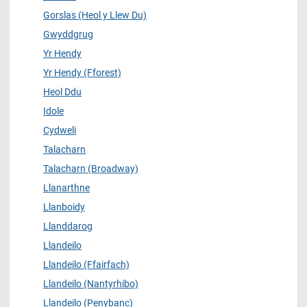
Gorslas (Heol y Llew Du)
Gwyddgrug
Yr Hendy
Yr Hendy (Fforest)
Heol Ddu
Idole
Cydweli
Talacharn
Talacharn (Broadway)
Llanarthne
Llanboidy
Llanddarog
Llandeilo
Llandeilo (Ffairfach)
Llandeilo (Nantyrhibo)
Llandeilo (Penybanc)