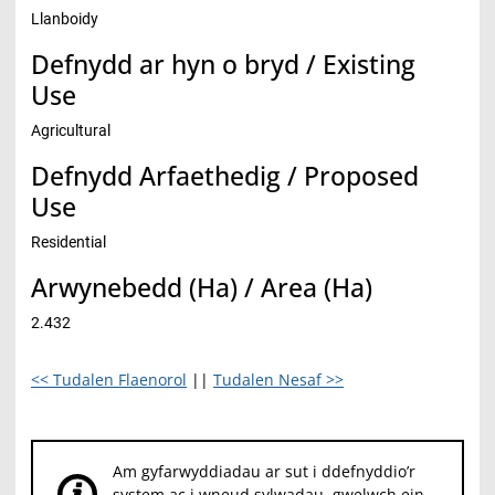
Llanboidy
Defnydd ar hyn o bryd / Existing
Use
Agricultural
Defnydd Arfaethedig / Proposed
Use
Residential
Arwynebedd (Ha) / Area (Ha)
2.432
<< Tudalen Flaenorol
||
Tudalen Nesaf >>
Am gyfarwyddiadau ar sut i ddefnyddio’r
system ac i wneud sylwadau, gwelwch ein