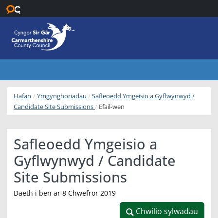
Neidio i’r prif gynnwys
Hafan
Ymgynghoriadau
Safleoedd Ymgeisio a Gyflwynwyd /
Candidate Site Submissions
Efail-wen
Safleoedd Ymgeisio a
Gyflwynwyd / Candidate
Site Submissions
Daeth i ben ar 8 Chwefror 2019
Chwilio sylwadau
Chwilio sylwadau