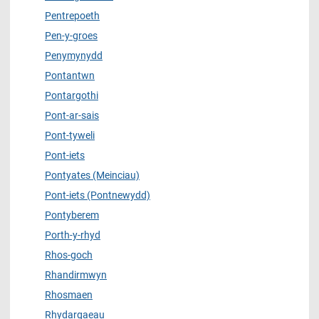
Pentrepoeth
Pen-y-groes
Penymynydd
Pontantwn
Pontargothi
Pont-ar-sais
Pont-tyweli
Pont-iets
Pontyates (Meinciau)
Pont-iets (Pontnewydd)
Pontyberem
Porth-y-rhyd
Rhos-goch
Rhandirmwyn
Rhosmaen
Rhydargaeau