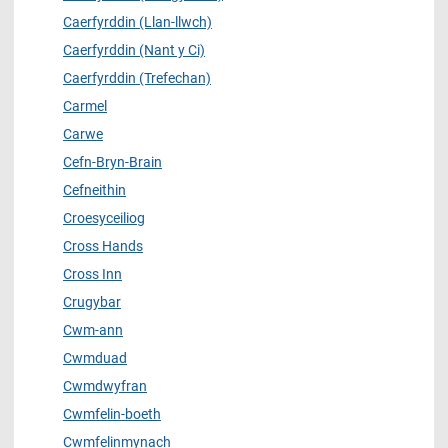
Caerfyrddin (Llan-llwch)
Caerfyrddin (Nant y Ci)
Caerfyrddin (Trefechan)
Carmel
Carwe
Cefn-Bryn-Brain
Cefneithin
Croesyceiliog
Cross Hands
Cross Inn
Crugybar
Cwm-ann
Cwmduad
Cwmdwyfran
Cwmfelin-boeth
Cwmfelinmynach