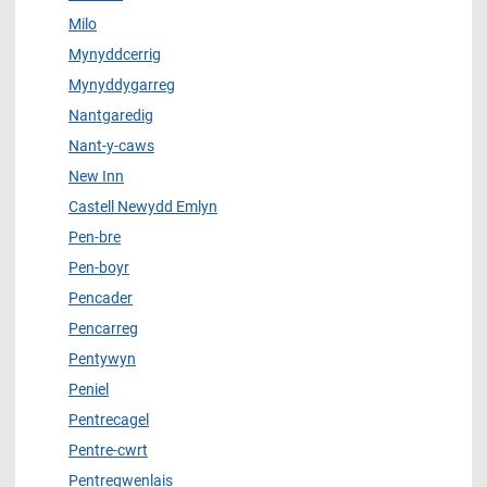
Milo
Mynyddcerrig
Mynyddygarreg
Nantgaredig
Nant-y-caws
New Inn
Castell Newydd Emlyn
Pen-bre
Pen-boyr
Pencader
Pencarreg
Pentywyn
Peniel
Pentrecagel
Pentre-cwrt
Pentregwenlais