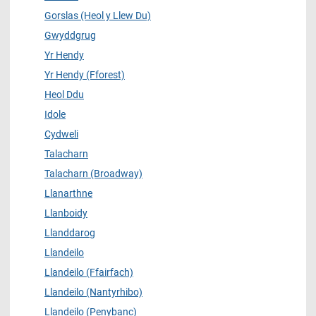
Gorslas (Heol y Llew Du)
Gwyddgrug
Yr Hendy
Yr Hendy (Fforest)
Heol Ddu
Idole
Cydweli
Talacharn
Talacharn (Broadway)
Llanarthne
Llanboidy
Llanddarog
Llandeilo
Llandeilo (Ffairfach)
Llandeilo (Nantyrhibo)
Llandeilo (Penybanc)