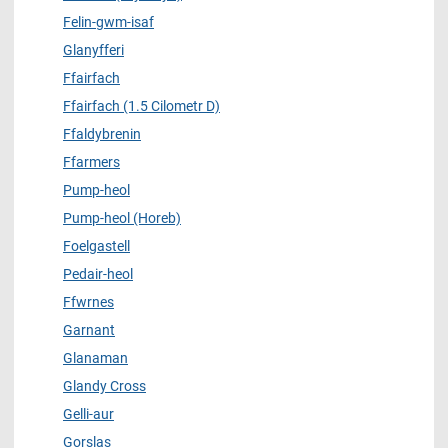
Felin-gwm-isaf
Glanyfferi
Ffairfach
Ffairfach (1.5 Cilometr D)
Ffaldybrenin
Ffarmers
Pump-heol
Pump-heol (Horeb)
Foelgastell
Pedair-heol
Ffwrnes
Garnant
Glanaman
Glandy Cross
Gelli-aur
Gorslas