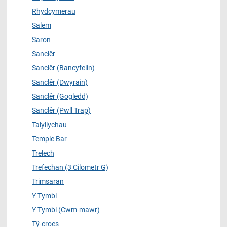
Rhydcymerau
Salem
Saron
Sanclêr
Sanclêr (Bancyfelin)
Sanclêr (Dwyrain)
Sanclêr (Gogledd)
Sanclêr (Pwll Trap)
Talyllychau
Temple Bar
Trelech
Trefechan (3 Cilometr G)
Trimsaran
Y Tymbl
Y Tymbl (Cwm-mawr)
Tŷ-croes