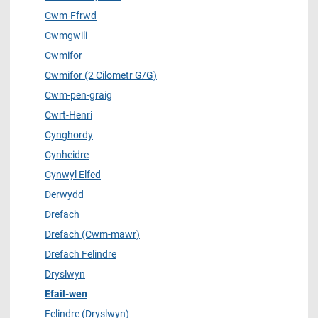
Cwm-Ffrwd
Cwmgwili
Cwmifor
Cwmifor (2 Cilometr G/G)
Cwm-pen-graig
Cwrt-Henri
Cynghordy
Cynheidre
Cynwyl Elfed
Derwydd
Drefach
Drefach (Cwm-mawr)
Drefach Felindre
Dryslwyn
Efail-wen
Felindre (Dryslwyn)