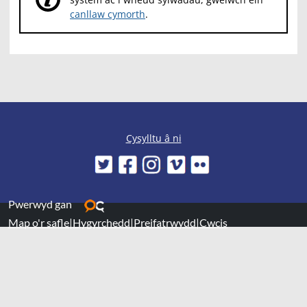
canllaw cymorth
.
Cysylltu â ni
Pwerwyd gan
Map o'r safle
|
Hygyrchedd
|
Preifatrwydd
|
Cwcis