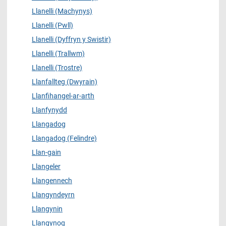
Llanelli (Machynys)
Llanelli (Pwll)
Llanelli (Dyffryn y Swistir)
Llanelli (Trallwm)
Llanelli (Trostre)
Llanfallteg (Dwyrain)
Llanfihangel-ar-arth
Llanfynydd
Llangadog
Llangadog (Felindre)
Llan-gain
Llangeler
Llangennech
Llangyndeyrn
Llangynin
Llangynog