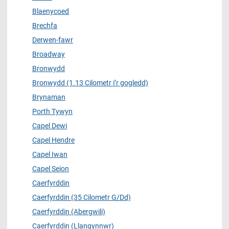
Blaenycoed
Brechfa
Derwen-fawr
Broadway
Bronwydd
Bronwydd (1.13 Cilometr i’r gogledd)
Brynaman
Porth Tywyn
Capel Dewi
Capel Hendre
Capel Iwan
Capel Seion
Caerfyrddin
Caerfyrddin (35 Cilometr G/Dd)
Caerfyrddin (Abergwili)
Caerfyrddin (Llangynnwr)