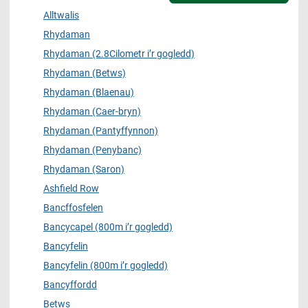
Alltwalis
Rhydaman
Rhydaman (2.8Cilometr i’r gogledd)
Rhydaman (Betws)
Rhydaman (Blaenau)
Rhydaman (Caer-bryn)
Rhydaman (Pantyffynnon)
Rhydaman (Penybanc)
Rhydaman (Saron)
Ashfield Row
Bancffosfelen
Bancycapel (800m i’r gogledd)
Bancyfelin
Bancyfelin (800m i’r gogledd)
Bancyffordd
Betws