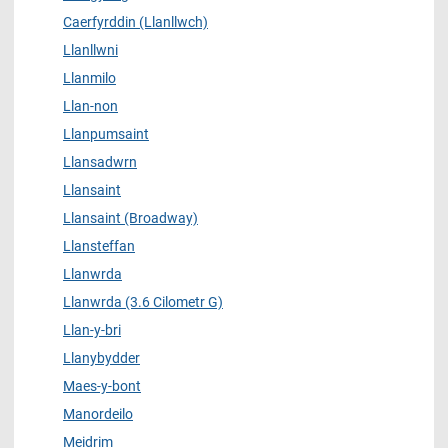
Caerfyrddin (Llanllwch)
Llanllwni
Llanmilo
Llan-non
Llanpumsaint
Llansadwrn
Llansaint
Llansaint (Broadway)
Llansteffan
Llanwrda
Llanwrda (3.6 Cilometr G)
Llan-y-bri
Llanybydder
Maes-y-bont
Manordeilo
Meidrim