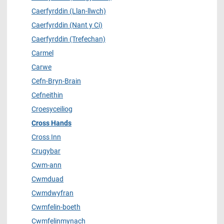
Caerfyrddin (Llan-llwch)
Caerfyrddin (Nant y Ci)
Caerfyrddin (Trefechan)
Carmel
Carwe
Cefn-Bryn-Brain
Cefneithin
Croesyceiliog
Cross Hands
Cross Inn
Crugybar
Cwm-ann
Cwmduad
Cwmdwyfran
Cwmfelin-boeth
Cwmfelinmynach