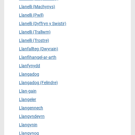
Llanelli (Machynys)
Llanelli (Pwll)
Llanelli (Dyffryn y Swistir)
Llanelli (Trallwm)
Llanelli (Trostre)
Llanfallteg (Dwyrain)
Llanfihangel-ar-arth
Llanfynydd
Llangadog
Llangadog (Felindre)
Llan-gain
Llangeler
Llangennech
Llangyndeyrn
Llangynin
Llangynog