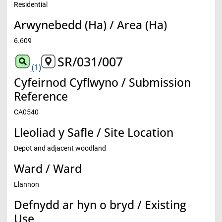
Residential
Arwynebedd (Ha) / Area (Ha)
6.609
SR/031/007
(1)
Cyfeirnod Cyflwyno / Submission
Reference
CA0540
Lleoliad y Safle / Site Location
Depot and adjacent woodland
Ward / Ward
Llannon
Defnydd ar hyn o bryd / Existing
Use