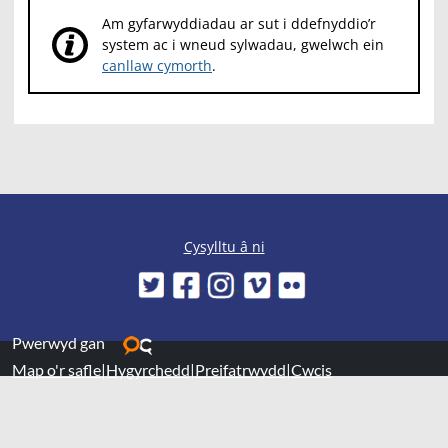
Am gyfarwyddiadau ar sut i ddefnyddio’r
system ac i wneud sylwadau, gwelwch ein
canllaw cymorth
.
Cysylltu â ni
Pwerwyd gan
Map o'r safle
|
Hygyrchedd
|
Preifatrwydd
|
Cwcis