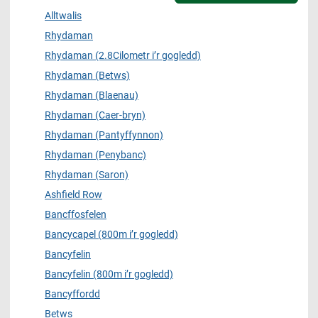
Alltwalis
Rhydaman
Rhydaman (2.8Cilometr i’r gogledd)
Rhydaman (Betws)
Rhydaman (Blaenau)
Rhydaman (Caer-bryn)
Rhydaman (Pantyffynnon)
Rhydaman (Penybanc)
Rhydaman (Saron)
Ashfield Row
Bancffosfelen
Bancycapel (800m i’r gogledd)
Bancyfelin
Bancyfelin (800m i’r gogledd)
Bancyffordd
Betws