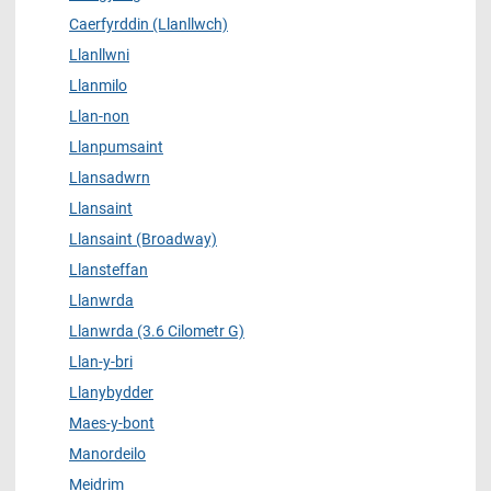
Caerfyrddin (Llanllwch)
Llanllwni
Llanmilo
Llan-non
Llanpumsaint
Llansadwrn
Llansaint
Llansaint (Broadway)
Llansteffan
Llanwrda
Llanwrda (3.6 Cilometr G)
Llan-y-bri
Llanybydder
Maes-y-bont
Manordeilo
Meidrim