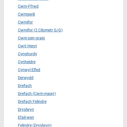
Cwm-Ffrwd
Cwmgwili
Cwmifor
Cwmifor (2 Cilometr G/G)
Cwm-pen-graig
Cwrt-Henri
Cynghordy
Cynheidre
Cynwyl Elfed
Derwydd
Drefach
Drefach (Cwm-mawr)
Drefach Felindre
Dryslwyn
Efail-wen
Felindre (Dryslwyn)