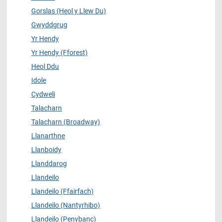
Gorslas (Heol y Llew Du)
Gwyddgrug
Yr Hendy
Yr Hendy (Fforest)
Heol Ddu
Idole
Cydweli
Talacharn
Talacharn (Broadway)
Llanarthne
Llanboidy
Llanddarog
Llandeilo
Llandeilo (Ffairfach)
Llandeilo (Nantyrhibo)
Llandeilo (Penybanc)