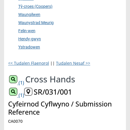
Tŷ-croes (Coopers)
Waungilwen
Waunystrad Meurig
Felin-wen
Hendy-gwyn
Ystradowen
<< Tudalen Flaenorol
||
Tudalen Nesaf >>
Cross Hands
(1)
SR/031/001
(1)
Cyfeirnod Cyflwyno / Submission
Reference
CA0070