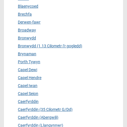
Blaenycoed
Brechfa
Derwen-fawr
Broadway
Bronwydd
Bronwydd (1.13 Cilometr i’r gogledd)
Brynaman
Porth Tywyn
Capel Dewi
Capel Hendre
Capel Iwan
Capel Seion
Caerfyrddin
Caerfyrddin (35 Cilometr G/Dd)
Caerfyrddin (Abergwili)
Caerfyrddin (Llangynnwr)