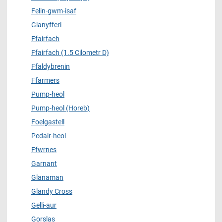
Felin-gwm-isaf
Glanyfferi
Ffairfach
Ffairfach (1.5 Cilometr D)
Ffaldybrenin
Ffarmers
Pump-heol
Pump-heol (Horeb)
Foelgastell
Pedair-heol
Ffwrnes
Garnant
Glanaman
Glandy Cross
Gelli-aur
Gorslas