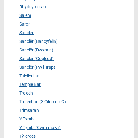
Rhydcymerau
Salem
Saron
Sanclêr
Sanclêr (Bancyfelin)
Sanclêr (Dwyrain)
Sanclêr (Gogledd)
Sanclêr (Pwll Trap)
Talyllychau
Temple Bar
Trelech
Trefechan (3 Cilometr G)
Trimsaran
Y Tymbl
Y Tymbl (Cwm-mawr)
Tŷ-croes