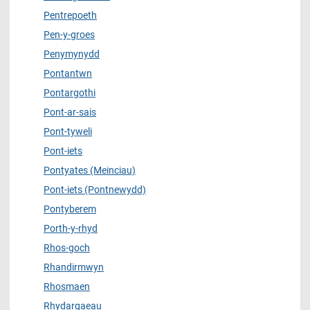
Pentrepoeth
Pen-y-groes
Penymynydd
Pontantwn
Pontargothi
Pont-ar-sais
Pont-tyweli
Pont-iets
Pontyates (Meinciau)
Pont-iets (Pontnewydd)
Pontyberem
Porth-y-rhyd
Rhos-goch
Rhandirmwyn
Rhosmaen
Rhydargaeau