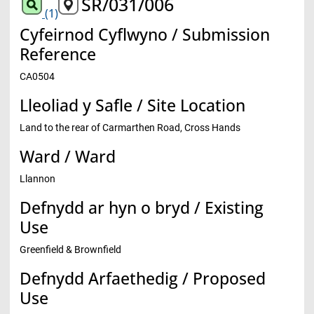
SR/031/006
(1)
Cyfeirnod Cyflwyno / Submission
Reference
CA0504
Lleoliad y Safle / Site Location
Land to the rear of Carmarthen Road, Cross Hands
Ward / Ward
Llannon
Defnydd ar hyn o bryd / Existing
Use
Greenfield & Brownfield
Defnydd Arfaethedig / Proposed
Use