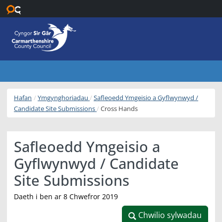
Neidio i’r prif gynnwys
Hafan
Ymgynghoriadau
Safleoedd Ymgeisio a Gyflwynwyd /
Candidate Site Submissions
Cross Hands
Safleoedd Ymgeisio a
Gyflwynwyd / Candidate
Site Submissions
Daeth i ben ar 8 Chwefror 2019
Chwilio sylwadau
Chwilio sylwadau