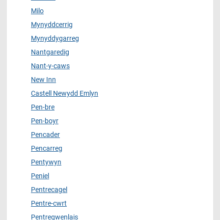
Milo
Mynyddcerrig
Mynyddygarreg
Nantgaredig
Nant-y-caws
New Inn
Castell Newydd Emlyn
Pen-bre
Pen-boyr
Pencader
Pencarreg
Pentywyn
Peniel
Pentrecagel
Pentre-cwrt
Pentregwenlais