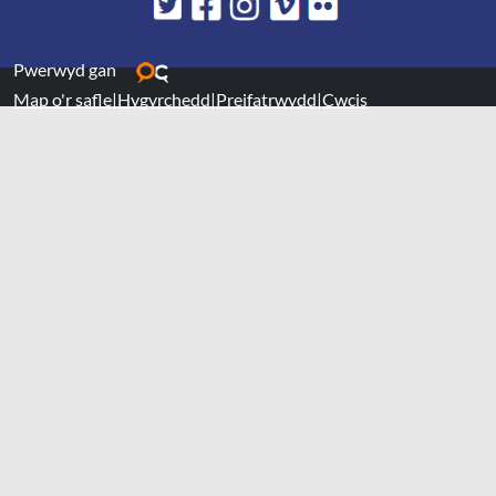
Pwerwyd gan
Map o'r safle
|
Hygyrchedd
|
Preifatrwydd
|
Cwcis