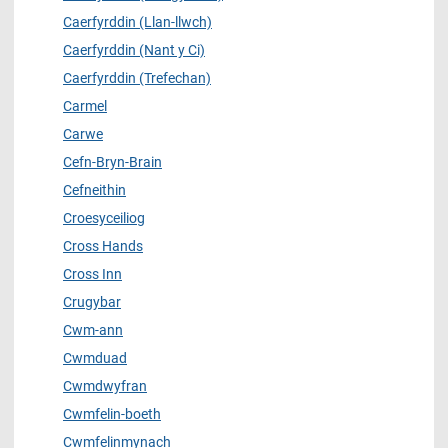
Caerfyrddin (Llan-llwch)
Caerfyrddin (Nant y Ci)
Caerfyrddin (Trefechan)
Carmel
Carwe
Cefn-Bryn-Brain
Cefneithin
Croesyceiliog
Cross Hands
Cross Inn
Crugybar
Cwm-ann
Cwmduad
Cwmdwyfran
Cwmfelin-boeth
Cwmfelinmynach