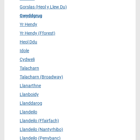
Gorslas (Heol y Llew Du)
Gwyddgrug
Yr Hendy
Yr Hendy (Fforest)
Heol Ddu
Idole
Cydweli
Talacharn
Talacharn (Broadway)
Llanarthne
Llanboidy
Llanddarog
Llandeilo
Llandeilo (Ffairfach)
Llandeilo (Nantyrhibo)
Llandeilo (Penybanc)