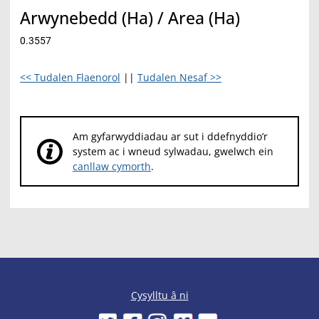
Arwynebedd (Ha) / Area (Ha)
0.3557
<< Tudalen Flaenorol
||
Tudalen Nesaf >>
Am gyfarwyddiadau ar sut i ddefnyddio’r
system ac i wneud sylwadau, gwelwch ein
canllaw cymorth
.
Cysylltu â ni