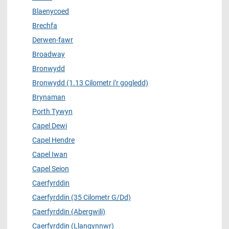
Blaenycoed
Brechfa
Derwen-fawr
Broadway
Bronwydd
Bronwydd (1.13 Cilometr i’r gogledd)
Brynaman
Porth Tywyn
Capel Dewi
Capel Hendre
Capel Iwan
Capel Seion
Caerfyrddin
Caerfyrddin (35 Cilometr G/Dd)
Caerfyrddin (Abergwili)
Caerfyrddin (Llangynnwr)