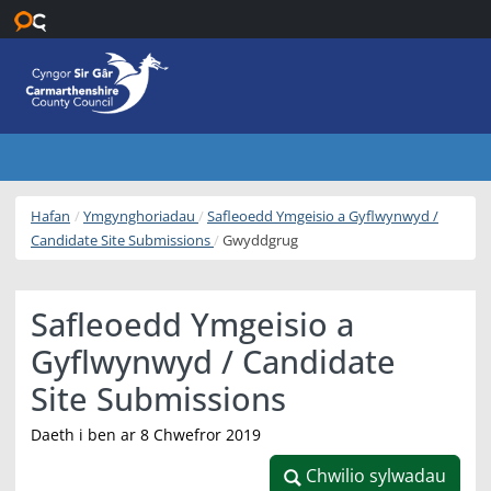
Neidio i’r prif gynnwys
Hafan
Ymgynghoriadau
Safleoedd Ymgeisio a Gyflwynwyd /
Candidate Site Submissions
Gwyddgrug
Safleoedd Ymgeisio a
Gyflwynwyd / Candidate
Site Submissions
Daeth i ben ar 8 Chwefror 2019
Chwilio sylwadau
Chwilio sylwadau