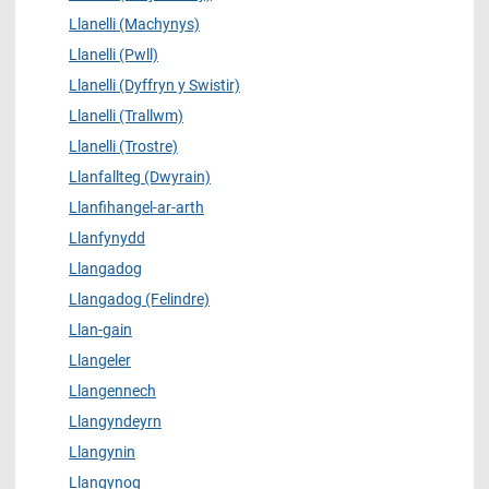
Llanelli (Machynys)
Llanelli (Pwll)
Llanelli (Dyffryn y Swistir)
Llanelli (Trallwm)
Llanelli (Trostre)
Llanfallteg (Dwyrain)
Llanfihangel-ar-arth
Llanfynydd
Llangadog
Llangadog (Felindre)
Llan-gain
Llangeler
Llangennech
Llangyndeyrn
Llangynin
Llangynog