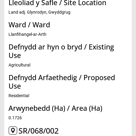
Lleoliad y Safle / Site Location
Land adj. Glynrodyn, Gwyddgrug
Ward / Ward
Llanfihangel-ar-Arth
Defnydd ar hyn o bryd / Existing
Use
Agricultural
Defnydd Arfaethedig / Proposed
Use
Residential
Arwynebedd (Ha) / Area (Ha)
0.1726
SR/068/002