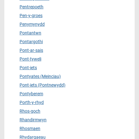
Pentrepoeth
Pen-y-groes
Penymynydd
Pontantwn
Pontargothi
Pont-ar-sais
Pont-tyweli
Pont-iets
Pontyates (Meinciau)
Pont-iets (Pontnewydd)
Pontyberem
Porth-y-rhyd
Rhos-goch
Rhandirmwyn
Rhosmaen
Rhydargaeau