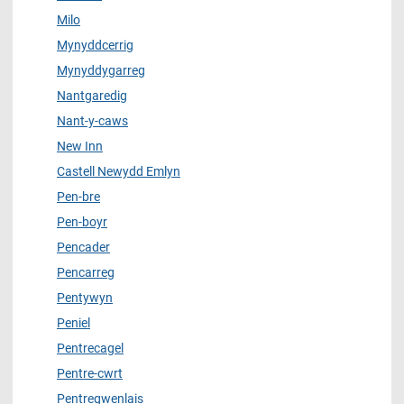
Milo
Mynyddcerrig
Mynyddygarreg
Nantgaredig
Nant-y-caws
New Inn
Castell Newydd Emlyn
Pen-bre
Pen-boyr
Pencader
Pencarreg
Pentywyn
Peniel
Pentrecagel
Pentre-cwrt
Pentregwenlais