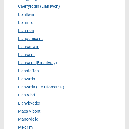
Caerfyrddin (Llanllwch)
Llanllwni
Llanmilo
Llan-non
Llanpumsaint
Llansadwrn
Llansaint
Llansaint (Broadway)
Llansteffan
Llanwrda
Llanwrda (3.6 Cilometr G)
Llan-y-bri
Llanybydder
Maes-y-bont
Manordeilo
Meidrim