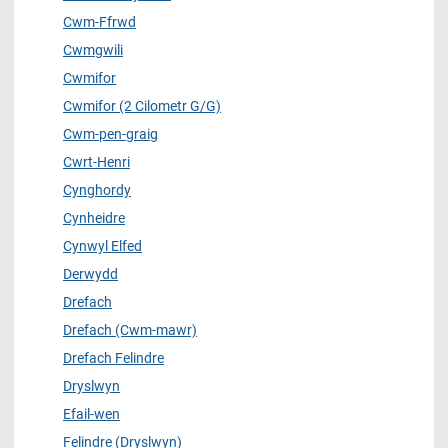
Cwm-Ffrwd
Cwmgwili
Cwmifor
Cwmifor (2 Cilometr G/G)
Cwm-pen-graig
Cwrt-Henri
Cynghordy
Cynheidre
Cynwyl Elfed
Derwydd
Drefach
Drefach (Cwm-mawr)
Drefach Felindre
Dryslwyn
Efail-wen
Felindre (Dryslwyn)