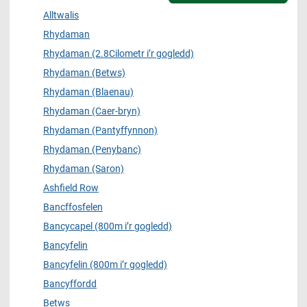
Alltwalis
Rhydaman
Rhydaman (2.8Cilometr i’r gogledd)
Rhydaman (Betws)
Rhydaman (Blaenau)
Rhydaman (Caer-bryn)
Rhydaman (Pantyffynnon)
Rhydaman (Penybanc)
Rhydaman (Saron)
Ashfield Row
Bancffosfelen
Bancycapel (800m i’r gogledd)
Bancyfelin
Bancyfelin (800m i’r gogledd)
Bancyffordd
Betws