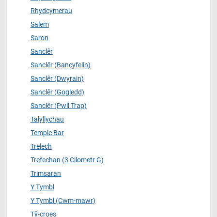
Rhydcymerau
Salem
Saron
Sanclêr
Sanclêr (Bancyfelin)
Sanclêr (Dwyrain)
Sanclêr (Gogledd)
Sanclêr (Pwll Trap)
Talyllychau
Temple Bar
Trelech
Trefechan (3 Cilometr G)
Trimsaran
Y Tymbl
Y Tymbl (Cwm-mawr)
Tŷ-croes