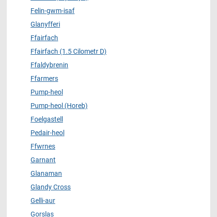
Felin-gwm-isaf
Glanyfferi
Ffairfach
Ffairfach (1.5 Cilometr D)
Ffaldybrenin
Ffarmers
Pump-heol
Pump-heol (Horeb)
Foelgastell
Pedair-heol
Ffwrnes
Garnant
Glanaman
Glandy Cross
Gelli-aur
Gorslas