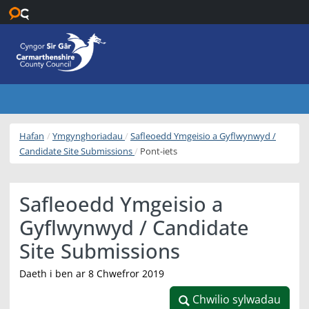
Neidio i’r prif gynnwys
Hafan
Ymgynghoriadau
Safleoedd Ymgeisio a Gyflwynwyd /
Candidate Site Submissions
Pont-iets
Safleoedd Ymgeisio a
Gyflwynwyd / Candidate
Site Submissions
Daeth i ben ar 8 Chwefror 2019
Chwilio sylwadau
Chwilio sylwadau