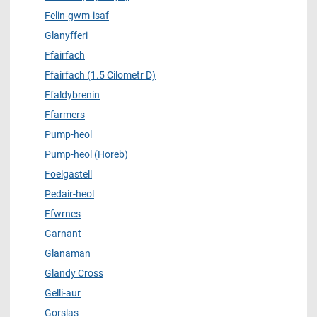
Felin-gwm-isaf
Glanyfferi
Ffairfach
Ffairfach (1.5 Cilometr D)
Ffaldybrenin
Ffarmers
Pump-heol
Pump-heol (Horeb)
Foelgastell
Pedair-heol
Ffwrnes
Garnant
Glanaman
Glandy Cross
Gelli-aur
Gorslas