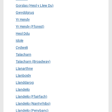
Gorslas (Heol y Llew Du)
Gwyddgrug
Yr Hendy
Yr Hendy (Fforest)
Heol Ddu
Idole
Cydweli
Talacharn
Talacharn (Broadway)
Llanarthne
Llanboidy
Llanddarog
Llandeilo
Llandeilo (Ffairfach)
Llandeilo (Nantyrhibo)
Llandeilo (Penybanc)