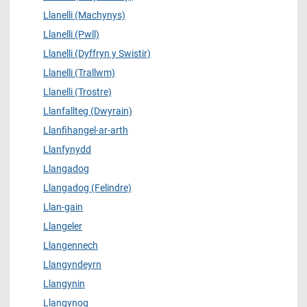
Llanelli (Machynys)
Llanelli (Pwll)
Llanelli (Dyffryn y Swistir)
Llanelli (Trallwm)
Llanelli (Trostre)
Llanfallteg (Dwyrain)
Llanfihangel-ar-arth
Llanfynydd
Llangadog
Llangadog (Felindre)
Llan-gain
Llangeler
Llangennech
Llangyndeyrn
Llangynin
Llangynog