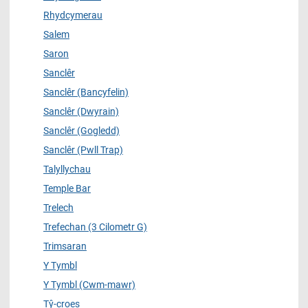
Rhydcymerau
Salem
Saron
Sanclêr
Sanclêr (Bancyfelin)
Sanclêr (Dwyrain)
Sanclêr (Gogledd)
Sanclêr (Pwll Trap)
Talyllychau
Temple Bar
Trelech
Trefechan (3 Cilometr G)
Trimsaran
Y Tymbl
Y Tymbl (Cwm-mawr)
Tŷ-croes