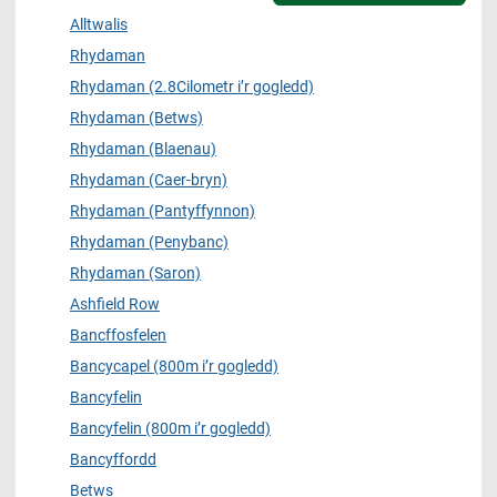
Alltwalis
Rhydaman
Rhydaman (2.8Cilometr i’r gogledd)
Rhydaman (Betws)
Rhydaman (Blaenau)
Rhydaman (Caer-bryn)
Rhydaman (Pantyffynnon)
Rhydaman (Penybanc)
Rhydaman (Saron)
Ashfield Row
Bancffosfelen
Bancycapel (800m i’r gogledd)
Bancyfelin
Bancyfelin (800m i’r gogledd)
Bancyffordd
Betws