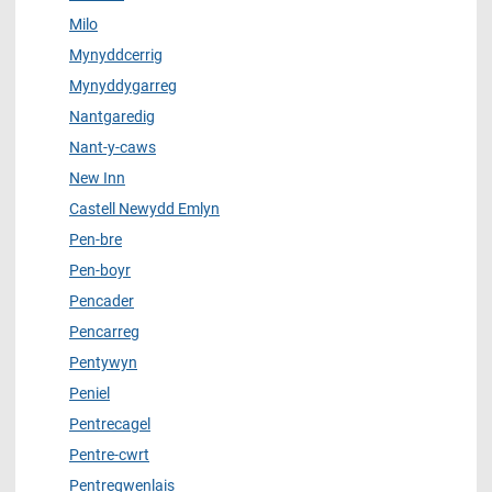
Milo
Mynyddcerrig
Mynyddygarreg
Nantgaredig
Nant-y-caws
New Inn
Castell Newydd Emlyn
Pen-bre
Pen-boyr
Pencader
Pencarreg
Pentywyn
Peniel
Pentrecagel
Pentre-cwrt
Pentregwenlais