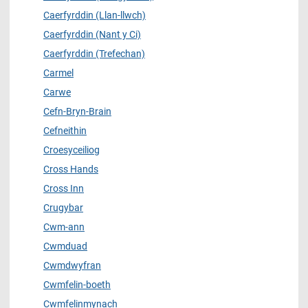
Caerfyrddin (Llan-llwch)
Caerfyrddin (Nant y Ci)
Caerfyrddin (Trefechan)
Carmel
Carwe
Cefn-Bryn-Brain
Cefneithin
Croesyceiliog
Cross Hands
Cross Inn
Crugybar
Cwm-ann
Cwmduad
Cwmdwyfran
Cwmfelin-boeth
Cwmfelinmynach