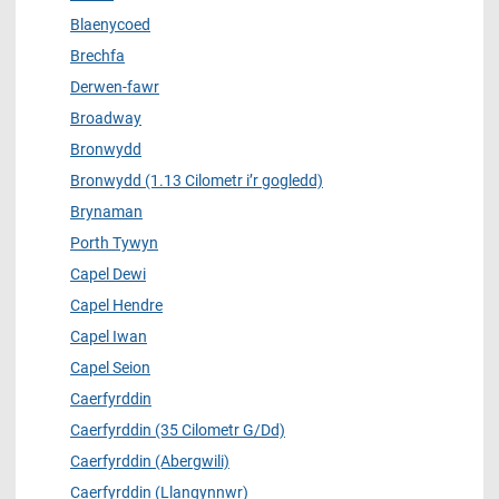
Blaenycoed
Brechfa
Derwen-fawr
Broadway
Bronwydd
Bronwydd (1.13 Cilometr i’r gogledd)
Brynaman
Porth Tywyn
Capel Dewi
Capel Hendre
Capel Iwan
Capel Seion
Caerfyrddin
Caerfyrddin (35 Cilometr G/Dd)
Caerfyrddin (Abergwili)
Caerfyrddin (Llangynnwr)