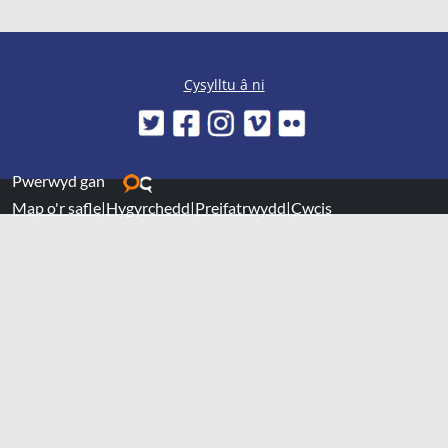
Cysylltu â ni
Pwerwyd gan
Map o'r safle
|
Hygyrchedd
|
Preifatrwydd
|
Cwcis