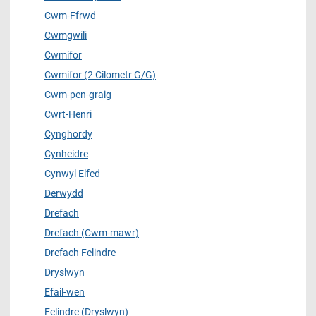
Cwm-Ffrwd
Cwmgwili
Cwmifor
Cwmifor (2 Cilometr G/G)
Cwm-pen-graig
Cwrt-Henri
Cynghordy
Cynheidre
Cynwyl Elfed
Derwydd
Drefach
Drefach (Cwm-mawr)
Drefach Felindre
Dryslwyn
Efail-wen
Felindre (Dryslwyn)