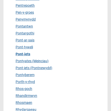
Pentrepoeth
Pen-y-groes
Penymynydd
Pontantwn
Pontargothi
Pont-ar-sais
Pont-tyweli
Pont-iets
Pontyates (Meinciau)
Pont-iets (Pontnewydd)
Pontyberem
Porth-y-rhyd
Rhos-goch
Rhandirmwyn
Rhosmaen
Rhydargaeau