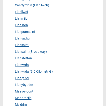
Caerfyrddin (Llanllwch)
Llanllwni
Llanmilo
Llan-non
Llanpumsaint
Llansadwrn
Llansaint
Llansaint (Broadway)
Llansteffan
Llanwrda
Llanwrda (3.6 Cilometr G)
Llan-y-bri
Llanybydder
Maes-y-bont
Manordeilo
Meidrim