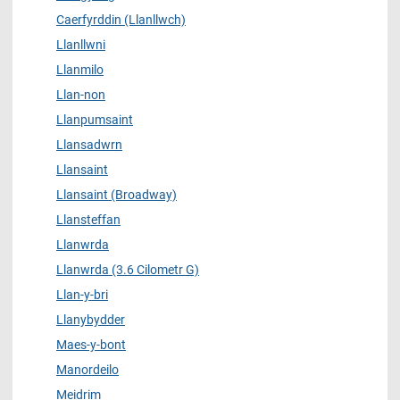
Caerfyrddin (Llanllwch)
Llanllwni
Llanmilo
Llan-non
Llanpumsaint
Llansadwrn
Llansaint
Llansaint (Broadway)
Llansteffan
Llanwrda
Llanwrda (3.6 Cilometr G)
Llan-y-bri
Llanybydder
Maes-y-bont
Manordeilo
Meidrim