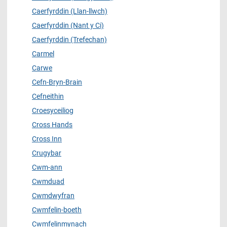
Caerfyrddin (Llan-llwch)
Caerfyrddin (Nant y Ci)
Caerfyrddin (Trefechan)
Carmel
Carwe
Cefn-Bryn-Brain
Cefneithin
Croesyceiliog
Cross Hands
Cross Inn
Crugybar
Cwm-ann
Cwmduad
Cwmdwyfran
Cwmfelin-boeth
Cwmfelinmynach