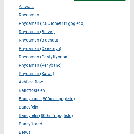
Alltwalis
Rhydaman
Rhydaman (2.8Cilometr i’r gogledd)
Rhydaman (Betws)
Rhydaman (Blaenau)
Rhydaman (Caer-bryn)
Rhydaman (Pantyffynnon)
Rhydaman (Penybanc)
Rhydaman (Saron)
Ashfield Row
Bancffosfelen
Bancycapel (800m i’r gogledd)
Bancyfelin
Bancyfelin (800m i’r gogledd)
Bancyffordd
Betws