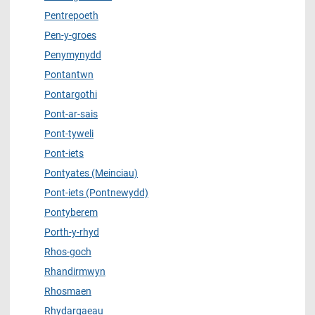
Pentrepoeth
Pen-y-groes
Penymynydd
Pontantwn
Pontargothi
Pont-ar-sais
Pont-tyweli
Pont-iets
Pontyates (Meinciau)
Pont-iets (Pontnewydd)
Pontyberem
Porth-y-rhyd
Rhos-goch
Rhandirmwyn
Rhosmaen
Rhydargaeau