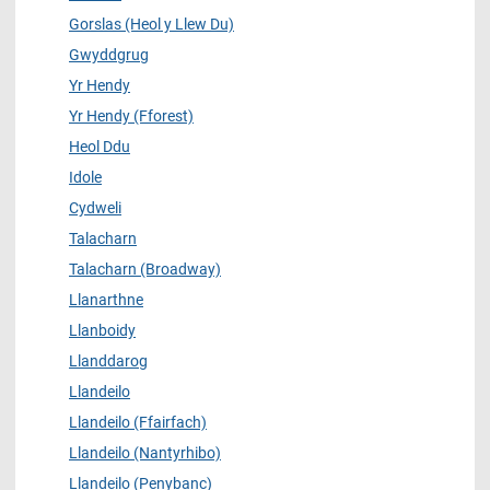
Gorslas (Heol y Llew Du)
Gwyddgrug
Yr Hendy
Yr Hendy (Fforest)
Heol Ddu
Idole
Cydweli
Talacharn
Talacharn (Broadway)
Llanarthne
Llanboidy
Llanddarog
Llandeilo
Llandeilo (Ffairfach)
Llandeilo (Nantyrhibo)
Llandeilo (Penybanc)