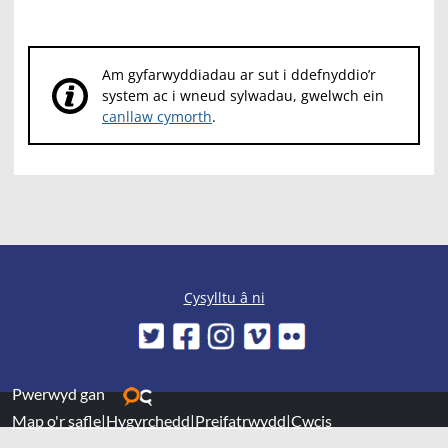
Am gyfarwyddiadau ar sut i ddefnyddio’r
system ac i wneud sylwadau, gwelwch ein
canllaw cymorth
.
Cysylltu â ni
Pwerwyd gan
Map o'r safle
|
Hygyrchedd
|
Preifatrwydd
|
Cwcis