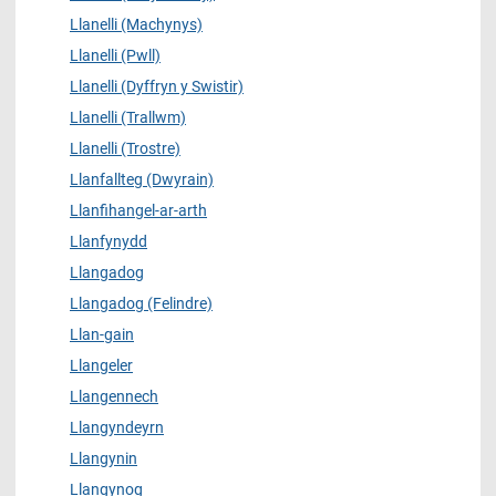
Llanelli (Machynys)
Llanelli (Pwll)
Llanelli (Dyffryn y Swistir)
Llanelli (Trallwm)
Llanelli (Trostre)
Llanfallteg (Dwyrain)
Llanfihangel-ar-arth
Llanfynydd
Llangadog
Llangadog (Felindre)
Llan-gain
Llangeler
Llangennech
Llangyndeyrn
Llangynin
Llangynog