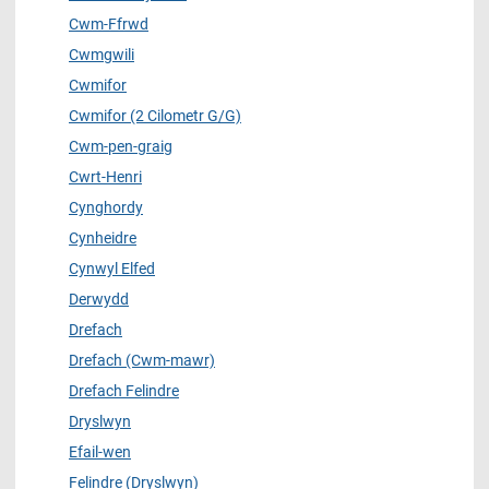
Cwm-Ffrwd
Cwmgwili
Cwmifor
Cwmifor (2 Cilometr G/G)
Cwm-pen-graig
Cwrt-Henri
Cynghordy
Cynheidre
Cynwyl Elfed
Derwydd
Drefach
Drefach (Cwm-mawr)
Drefach Felindre
Dryslwyn
Efail-wen
Felindre (Dryslwyn)