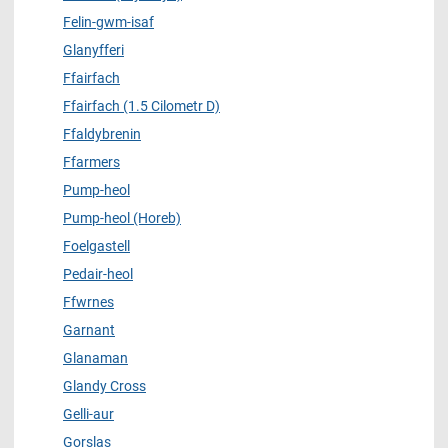
Felin-gwm-isaf
Glanyfferi
Ffairfach
Ffairfach (1.5 Cilometr D)
Ffaldybrenin
Ffarmers
Pump-heol
Pump-heol (Horeb)
Foelgastell
Pedair-heol
Ffwrnes
Garnant
Glanaman
Glandy Cross
Gelli-aur
Gorslas