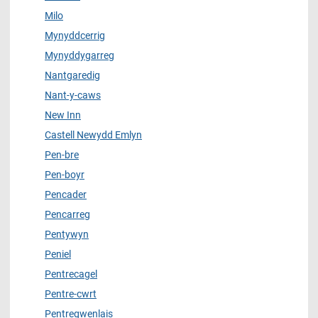
Milo
Mynyddcerrig
Mynyddygarreg
Nantgaredig
Nant-y-caws
New Inn
Castell Newydd Emlyn
Pen-bre
Pen-boyr
Pencader
Pencarreg
Pentywyn
Peniel
Pentrecagel
Pentre-cwrt
Pentregwenlais