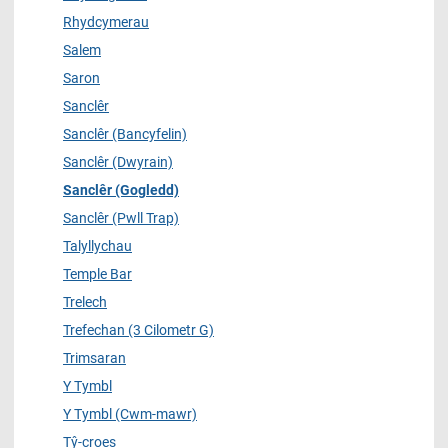
Rhydcymerau
Salem
Saron
Sanclêr
Sanclêr (Bancyfelin)
Sanclêr (Dwyrain)
Sanclêr (Gogledd)
Sanclêr (Pwll Trap)
Talyllychau
Temple Bar
Trelech
Trefechan (3 Cilometr G)
Trimsaran
Y Tymbl
Y Tymbl (Cwm-mawr)
Tŷ-croes