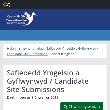
Neidio i’r prif gynnwys
Hafan
Ymgynghoriadau
Safleoedd Ymgeisio a Gyflwynwyd /
Candidate Site Submissions
Sanclêr (Gogledd)
Safleoedd Ymgeisio a
Gyflwynwyd / Candidate
Site Submissions
Daeth i ben ar 8 Chwefror 2019
Chwilio sylwadau
Chwilio sylwadau