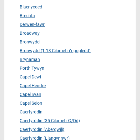
Blaenycoed
Brechfa
Derwen-fawr
Broadway
Bronwydd
Bronwydd (1.13 Cilometr i’r gogledd)
Brynaman
Porth Tywyn
Capel Dewi
Capel Hendre
Capel Iwan
Capel Seion
Caerfyrddin
Caerfyrddin (35 Cilometr G/Dd)
Caerfyrddin (Abergwili)
Caerfyrddin (Llangynnwr)