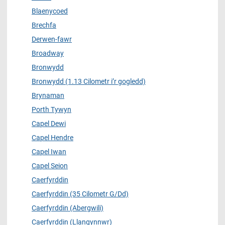
Blaenycoed
Brechfa
Derwen-fawr
Broadway
Bronwydd
Bronwydd (1.13 Cilometr i’r gogledd)
Brynaman
Porth Tywyn
Capel Dewi
Capel Hendre
Capel Iwan
Capel Seion
Caerfyrddin
Caerfyrddin (35 Cilometr G/Dd)
Caerfyrddin (Abergwili)
Caerfyrddin (Llangynnwr)