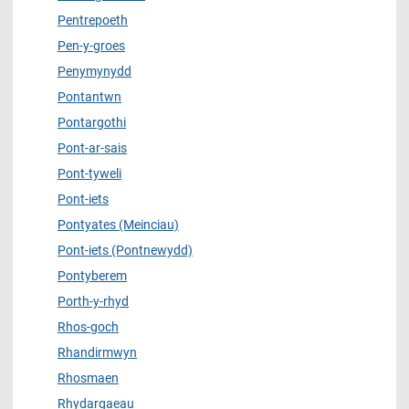
Pentrepoeth
Pen-y-groes
Penymynydd
Pontantwn
Pontargothi
Pont-ar-sais
Pont-tyweli
Pont-iets
Pontyates (Meinciau)
Pont-iets (Pontnewydd)
Pontyberem
Porth-y-rhyd
Rhos-goch
Rhandirmwyn
Rhosmaen
Rhydargaeau