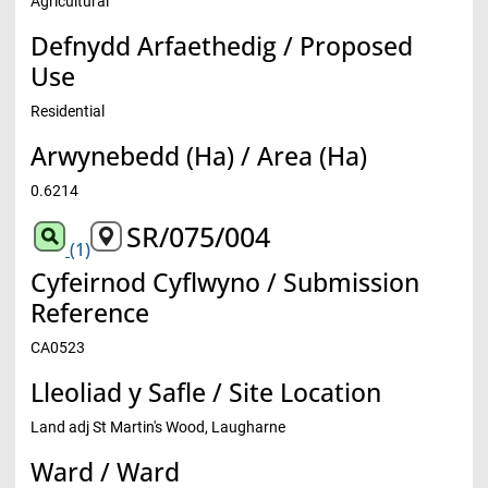
Agricultural
Defnydd Arfaethedig / Proposed
Use
Residential
Arwynebedd (Ha) / Area (Ha)
0.6214
SR/075/004
(1)
Cyfeirnod Cyflwyno / Submission
Reference
CA0523
Lleoliad y Safle / Site Location
Land adj St Martin's Wood, Laugharne
Ward / Ward