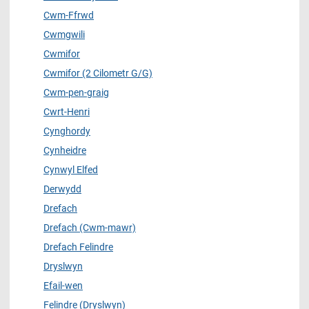
Cwm-Ffrwd
Cwmgwili
Cwmifor
Cwmifor (2 Cilometr G/G)
Cwm-pen-graig
Cwrt-Henri
Cynghordy
Cynheidre
Cynwyl Elfed
Derwydd
Drefach
Drefach (Cwm-mawr)
Drefach Felindre
Dryslwyn
Efail-wen
Felindre (Dryslwyn)