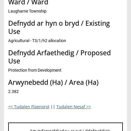
Ward / Ward
Laugharne Township
Defnydd ar hyn o bryd / Existing
Use
Agricultural - T3/1/h2 allocation
Defnydd Arfaethedig / Proposed
Use
Protection from Development
Arwynebedd (Ha) / Area (Ha)
2.382
<< Tudalen Flaenorol
||
Tudalen Nesaf >>
Am gyfarwyddiadau ar sut i ddefnyddio’r