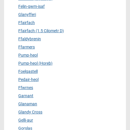
Felin-gwm-isaf
Glanyfferi
Ffairfach
Ffairfach (1.5 Cilometr D)
Ffaldybrenin
Ffarmers
Pump-heol
Pump-heol (Horeb)
Foelgastell
Pedair-heol
Ffwrnes
Garnant
Glanaman
Glandy Cross
Gelli-aur
Gorslas