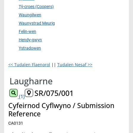
Tŷ-croes (Coopers)
Waungilwen
Waunystrad Meurig
Felin-wen
Hendy-gwyn
Ystradowen
<< Tudalen Flaenorol
||
Tudalen Nesaf >>
Laugharne
SR/075/001
(1)
Cyfeirnod Cyflwyno / Submission
Reference
CA0131