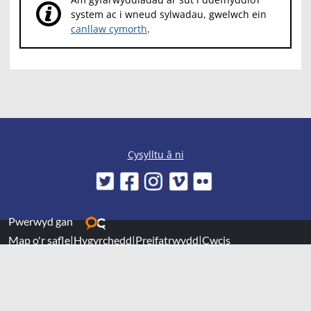
system ac i wneud sylwadau, gwelwch ein
canllaw cymorth
.
Cysylltu â ni
Pwerwyd gan
Map o'r safle
|
Hygyrchedd
|
Preifatrwydd
|
Cwcis