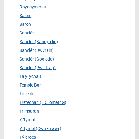
Rhydcymerau
Salem
Saron
Sanclêr
Sanclêr (Bancyfelin)
Sanclêr (Dwyrain)
Sanclêr (Gogledd)
Sanclêr (Pwll Trap)
Talyllychau
Temple Bar
Trelech
Trefechan (3 Cilometr G)
Trimsaran
Y Tymbl
Y Tymbl (Cwm-mawr)
Tŷ-croes