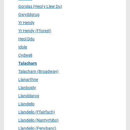
Gorslas (Heol y Llew Du)
Gwyddgrug
Yr Hendy
Yr Hendy (Fforest)
Heol Ddu
Idole
Cydweli
Talacharn
Talacharn (Broadway)
Llanarthne
Llanboidy
Llanddarog
Llandeilo
Llandeilo (Ffairfach)
Llandeilo (Nantyrhibo)
Llandeilo (Penybanc)