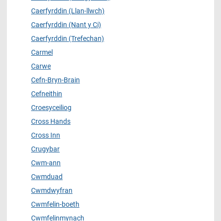
Caerfyrddin (Llan-llwch)
Caerfyrddin (Nant y Ci)
Caerfyrddin (Trefechan)
Carmel
Carwe
Cefn-Bryn-Brain
Cefneithin
Croesyceiliog
Cross Hands
Cross Inn
Crugybar
Cwm-ann
Cwmduad
Cwmdwyfran
Cwmfelin-boeth
Cwmfelinmynach