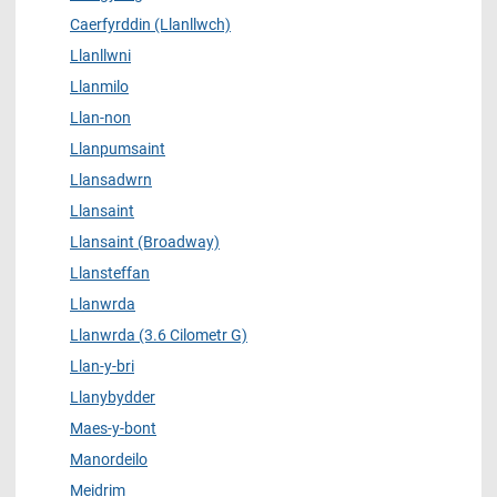
Caerfyrddin (Llanllwch)
Llanllwni
Llanmilo
Llan-non
Llanpumsaint
Llansadwrn
Llansaint
Llansaint (Broadway)
Llansteffan
Llanwrda
Llanwrda (3.6 Cilometr G)
Llan-y-bri
Llanybydder
Maes-y-bont
Manordeilo
Meidrim