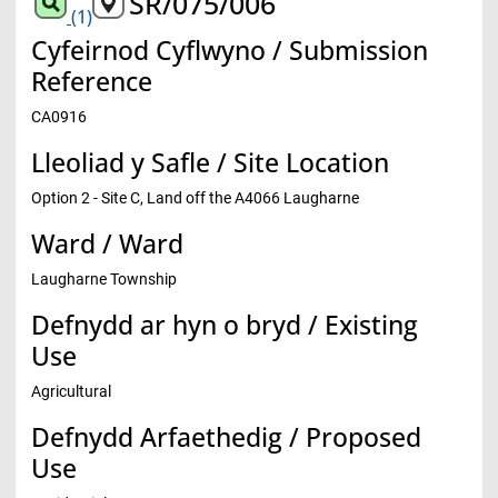
SR/075/006
(1)
Cyfeirnod Cyflwyno / Submission
Reference
CA0916
Lleoliad y Safle / Site Location
Option 2 - Site C, Land off the A4066 Laugharne
Ward / Ward
Laugharne Township
Defnydd ar hyn o bryd / Existing
Use
Agricultural
Defnydd Arfaethedig / Proposed
Use