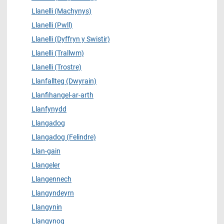
Llanelli (Machynys)
Llanelli (Pwll)
Llanelli (Dyffryn y Swistir)
Llanelli (Trallwm)
Llanelli (Trostre)
Llanfallteg (Dwyrain)
Llanfihangel-ar-arth
Llanfynydd
Llangadog
Llangadog (Felindre)
Llan-gain
Llangeler
Llangennech
Llangyndeyrn
Llangynin
Llangynog