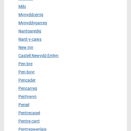
Milo
Mynyddcerrig
Mynyddygarreg
Nantgaredig
Nant-y-caws
New Inn
Castell Newydd Emlyn
Pen-bre
Pen-boyr
Pencader
Pencarreg
Pentywyn
Peniel
Pentrecagel
Pentre-cwrt
Pentregwenlais