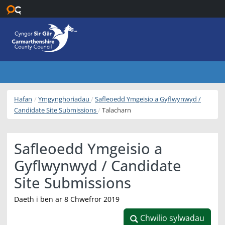
Neidio i’r prif gynnwys
Hafan
Ymgynghoriadau
Safleoedd Ymgeisio a Gyflwynwyd /
Candidate Site Submissions
Talacharn
Safleoedd Ymgeisio a
Gyflwynwyd / Candidate
Site Submissions
Daeth i ben ar 8 Chwefror 2019
Chwilio sylwadau
Chwilio sylwadau