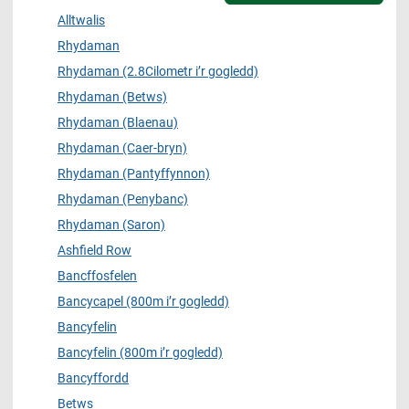
Alltwalis
Rhydaman
Rhydaman (2.8Cilometr i’r gogledd)
Rhydaman (Betws)
Rhydaman (Blaenau)
Rhydaman (Caer-bryn)
Rhydaman (Pantyffynnon)
Rhydaman (Penybanc)
Rhydaman (Saron)
Ashfield Row
Bancffosfelen
Bancycapel (800m i’r gogledd)
Bancyfelin
Bancyfelin (800m i’r gogledd)
Bancyffordd
Betws