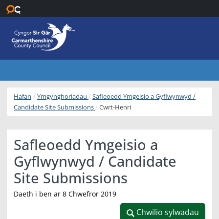
Neidio i’r prif gynnwys
Hafan
Ymgynghoriadau
Safleoedd Ymgeisio a Gyflwynwyd /
Candidate Site Submissions
Cwrt-Henri
Safleoedd Ymgeisio a
Gyflwynwyd / Candidate
Site Submissions
Daeth i ben ar 8 Chwefror 2019
Chwilio sylwadau
Chwilio sylwadau