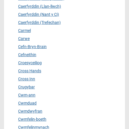
Caerfyrddin (Llan-llwch)
Caerfyrddin (Nant y Ci)
Caerfyrddin (Trefechan)
Carmel
Carwe
Cefn-Bryn-Brain
Cefneithin
Croesyceiliog
Cross Hands
Cross Inn
Crugybar
Cwm-ann
Cwmduad
Cwmdwyfran
Cwmfelin-boeth
Cwmfelinmynach