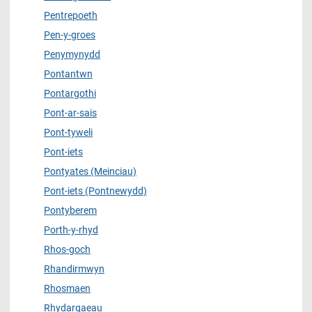
Pentrepoeth
Pen-y-groes
Penymynydd
Pontantwn
Pontargothi
Pont-ar-sais
Pont-tyweli
Pont-iets
Pontyates (Meinciau)
Pont-iets (Pontnewydd)
Pontyberem
Porth-y-rhyd
Rhos-goch
Rhandirmwyn
Rhosmaen
Rhydargaeau