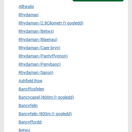
Alltwalis
Rhydaman
Rhydaman (2.8Cilometr i’r gogledd)
Rhydaman (Betws)
Rhydaman (Blaenau)
Rhydaman (Caer-bryn)
Rhydaman (Pantyffynnon)
Rhydaman (Penybanc)
Rhydaman (Saron)
Ashfield Row
Bancffosfelen
Bancycapel (800m i’r gogledd)
Bancyfelin
Bancyfelin (800m i’r gogledd)
Bancyffordd
Betws