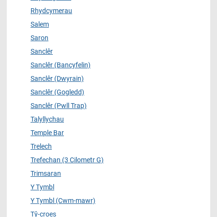
Rhydcymerau
Salem
Saron
Sanclêr
Sanclêr (Bancyfelin)
Sanclêr (Dwyrain)
Sanclêr (Gogledd)
Sanclêr (Pwll Trap)
Talyllychau
Temple Bar
Trelech
Trefechan (3 Cilometr G)
Trimsaran
Y Tymbl
Y Tymbl (Cwm-mawr)
Tŷ-croes