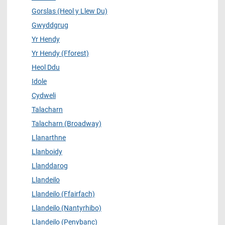
Gorslas (Heol y Llew Du)
Gwyddgrug
Yr Hendy
Yr Hendy (Fforest)
Heol Ddu
Idole
Cydweli
Talacharn
Talacharn (Broadway)
Llanarthne
Llanboidy
Llanddarog
Llandeilo
Llandeilo (Ffairfach)
Llandeilo (Nantyrhibo)
Llandeilo (Penybanc)