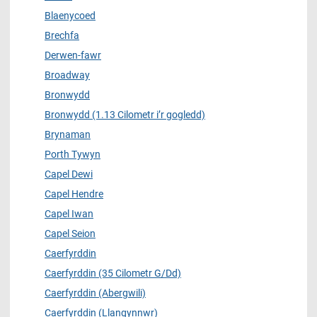
Blaenycoed
Brechfa
Derwen-fawr
Broadway
Bronwydd
Bronwydd (1.13 Cilometr i’r gogledd)
Brynaman
Porth Tywyn
Capel Dewi
Capel Hendre
Capel Iwan
Capel Seion
Caerfyrddin
Caerfyrddin (35 Cilometr G/Dd)
Caerfyrddin (Abergwili)
Caerfyrddin (Llangynnwr)