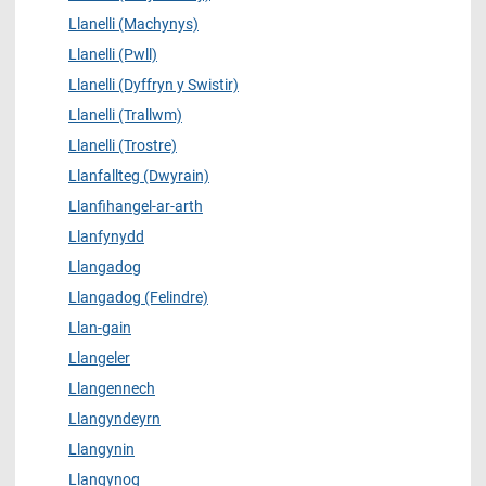
Llanelli (Machynys)
Llanelli (Pwll)
Llanelli (Dyffryn y Swistir)
Llanelli (Trallwm)
Llanelli (Trostre)
Llanfallteg (Dwyrain)
Llanfihangel-ar-arth
Llanfynydd
Llangadog
Llangadog (Felindre)
Llan-gain
Llangeler
Llangennech
Llangyndeyrn
Llangynin
Llangynog