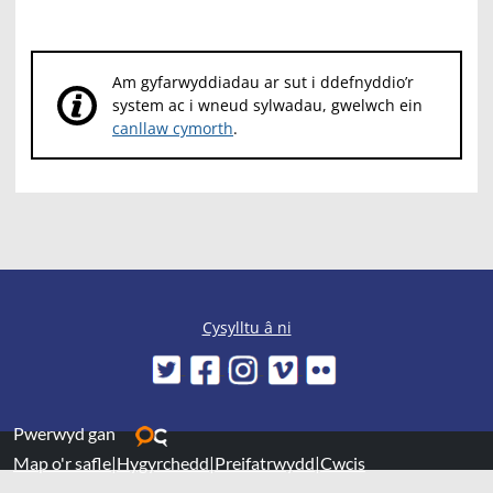
Am gyfarwyddiadau ar sut i ddefnyddio’r
system ac i wneud sylwadau, gwelwch ein
canllaw cymorth
.
Cysylltu â ni
Pwerwyd gan
Map o'r safle
|
Hygyrchedd
|
Preifatrwydd
|
Cwcis