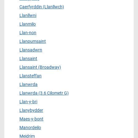
Caerfyrddin (Llanllwch)
Llanllwni
Llanmilo
Llan-non
Llanpumsaint
Llansadwrn
Llansaint
Llansaint (Broadway)
Llansteffan
Llanwrda
Llanwrda (3.6 Cilometr G)
Llan-y-bri
Llanybydder
Maes-y-bont
Manordeilo
Meidrim