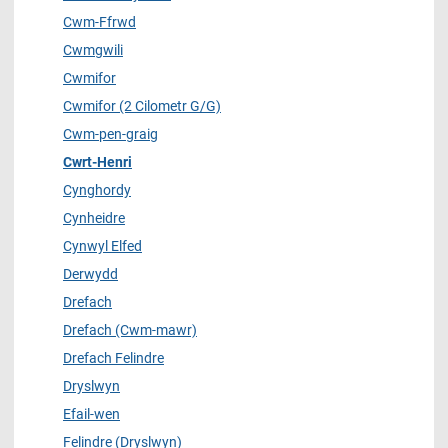
Cwm-Ffrwd
Cwmgwili
Cwmifor
Cwmifor (2 Cilometr G/G)
Cwm-pen-graig
Cwrt-Henri
Cynghordy
Cynheidre
Cynwyl Elfed
Derwydd
Drefach
Drefach (Cwm-mawr)
Drefach Felindre
Dryslwyn
Efail-wen
Felindre (Dryslwyn)