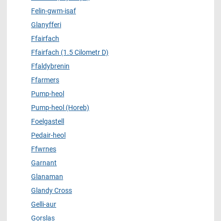
Felin-gwm-isaf
Glanyfferi
Ffairfach
Ffairfach (1.5 Cilometr D)
Ffaldybrenin
Ffarmers
Pump-heol
Pump-heol (Horeb)
Foelgastell
Pedair-heol
Ffwrnes
Garnant
Glanaman
Glandy Cross
Gelli-aur
Gorslas