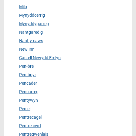
Milo
Mynyddcerrig
Mynyddygarreg
Nantgaredig
Nant-y-caws
New Inn
Castell Newydd Emlyn
Pen-bre
Pen-boyr
Pencader
Pencarreg
Pentywyn
Peniel
Pentrecagel
Pentre-cwrt
Pentregwenlais