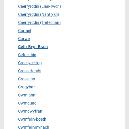
Caerfyrddin (Llan-llwch)
Caerfyrddin (Nant y Ci)
Caerfyrddin (Trefechan)
Carmel
Carwe
Cefn-Bryn-Brain
Cefneithin
Croesyceiliog
Cross Hands
Cross Inn
Crugybar
Cwm-ann
Cwmduad
Cwmdwyfran
Cwmfelin-boeth
Cwmfelinmynach