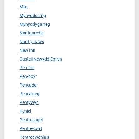
Milo
Mynyddcerrig
Mynyddygarreg
Nantgaredig
Nant-y-caws
New Inn
Castell Newydd Emlyn
Pen-bre
Pen-boyr
Pencader
Pencarreg
Pentywyn
Peniel
Pentrecagel
Pentre-cwrt
Pentregwenlais