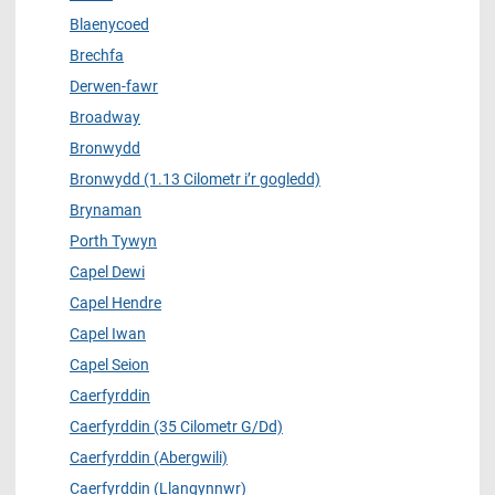
Blaenycoed
Brechfa
Derwen-fawr
Broadway
Bronwydd
Bronwydd (1.13 Cilometr i’r gogledd)
Brynaman
Porth Tywyn
Capel Dewi
Capel Hendre
Capel Iwan
Capel Seion
Caerfyrddin
Caerfyrddin (35 Cilometr G/Dd)
Caerfyrddin (Abergwili)
Caerfyrddin (Llangynnwr)