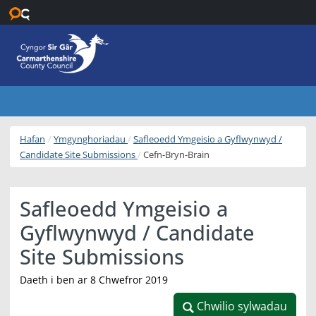
Neidio i’r prif gynnwys
Hafan
Ymgynghoriadau
Safleoedd Ymgeisio a Gyflwynwyd /
Candidate Site Submissions
Cefn-Bryn-Brain
Safleoedd Ymgeisio a
Gyflwynwyd / Candidate
Site Submissions
Daeth i ben ar 8 Chwefror 2019
Chwilio sylwadau
Chwilio sylwadau