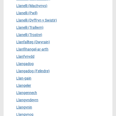
Llanelli (Machynys)
Llanelli (Pwll)
Llanelli (Dyffryn y Swistir)
Llanelli (Trallwm)
Llanelli (Trostre)
Llanfallteg (Dwyrain)
Llanfihangel-ar-arth
Llanfynydd
Llangadog
Llangadog (Felindre)
Llan-gain
Llangeler
Llangennech
Llangyndeyrn
Llangynin
Llangynog