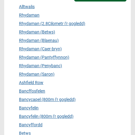
Alltwalis
Rhydaman
Rhydaman (2.8Cilometr i’r gogledd)
Rhydaman (Betws)
Rhydaman (Blaenau)
Rhydaman (Caer-bryn)
Rhydaman (Pantyffynnon)
Rhydaman (Penybanc)
Rhydaman (Saron)
Ashfield Row
Bancffosfelen
Bancycapel (800m i’r gogledd)
Bancyfelin
Bancyfelin (800m i’r gogledd)
Bancyffordd
Betws