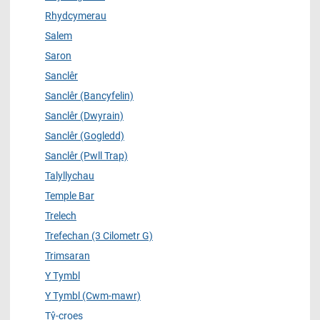
Rhydcymerau
Salem
Saron
Sanclêr
Sanclêr (Bancyfelin)
Sanclêr (Dwyrain)
Sanclêr (Gogledd)
Sanclêr (Pwll Trap)
Talyllychau
Temple Bar
Trelech
Trefechan (3 Cilometr G)
Trimsaran
Y Tymbl
Y Tymbl (Cwm-mawr)
Tŷ-croes