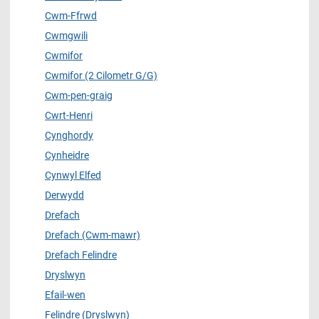
Cwm-Ffrwd
Cwmgwili
Cwmifor
Cwmifor (2 Cilometr G/G)
Cwm-pen-graig
Cwrt-Henri
Cynghordy
Cynheidre
Cynwyl Elfed
Derwydd
Drefach
Drefach (Cwm-mawr)
Drefach Felindre
Dryslwyn
Efail-wen
Felindre (Dryslwyn)