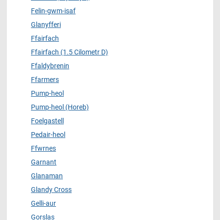
Felin-gwm-isaf
Glanyfferi
Ffairfach
Ffairfach (1.5 Cilometr D)
Ffaldybrenin
Ffarmers
Pump-heol
Pump-heol (Horeb)
Foelgastell
Pedair-heol
Ffwrnes
Garnant
Glanaman
Glandy Cross
Gelli-aur
Gorslas