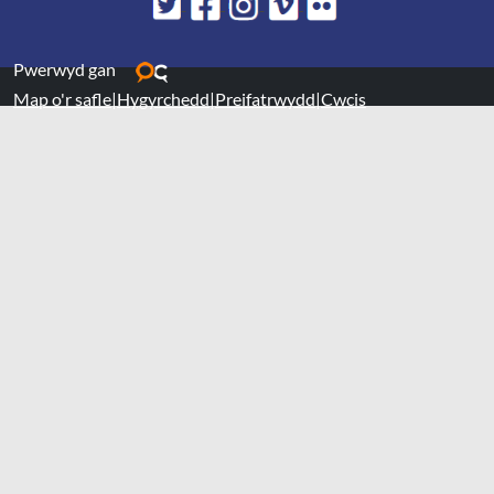
Pwerwyd gan
Map o'r safle
|
Hygyrchedd
|
Preifatrwydd
|
Cwcis