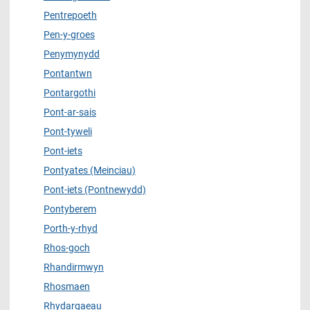
Pentrepoeth
Pen-y-groes
Penymynydd
Pontantwn
Pontargothi
Pont-ar-sais
Pont-tyweli
Pont-iets
Pontyates (Meinciau)
Pont-iets (Pontnewydd)
Pontyberem
Porth-y-rhyd
Rhos-goch
Rhandirmwyn
Rhosmaen
Rhydargaeau