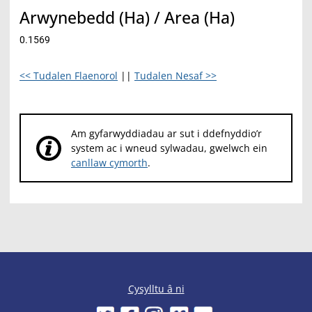
Arwynebedd (Ha) / Area (Ha)
0.1569
<< Tudalen Flaenorol
||
Tudalen Nesaf >>
Am gyfarwyddiadau ar sut i ddefnyddio’r
system ac i wneud sylwadau, gwelwch ein
canllaw cymorth
.
Cysylltu â ni