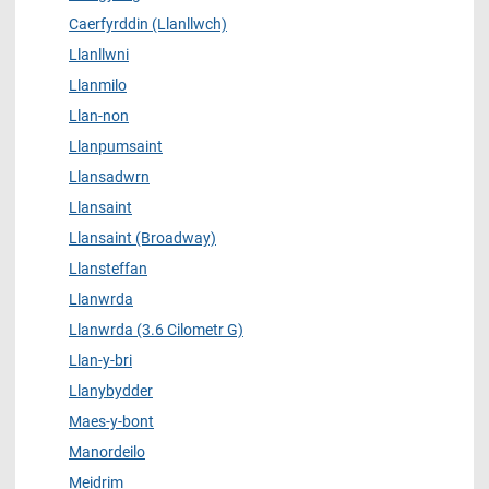
Caerfyrddin (Llanllwch)
Llanllwni
Llanmilo
Llan-non
Llanpumsaint
Llansadwrn
Llansaint
Llansaint (Broadway)
Llansteffan
Llanwrda
Llanwrda (3.6 Cilometr G)
Llan-y-bri
Llanybydder
Maes-y-bont
Manordeilo
Meidrim