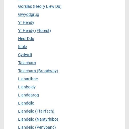
Gorslas (Heol y Llew Du)
Gwyddgrug
Yr Hendy
Yr Hendy (Fforest)
Heol Ddu
Idole
Cydweli
Talacharn
Talacharn (Broadway)
Llanarthne
Llanboidy
Llanddarog
Llandeilo
Llandeilo (Ffairfach)
Llandeilo (Nantyrhibo)
Llandeilo (Penybanc)