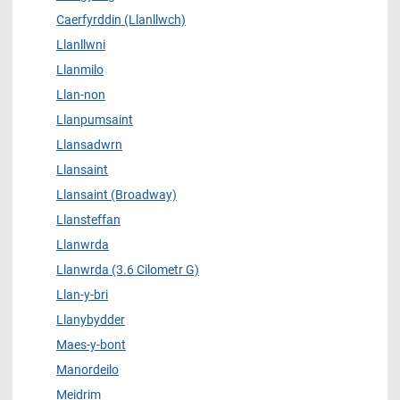
Caerfyrddin (Llanllwch)
Llanllwni
Llanmilo
Llan-non
Llanpumsaint
Llansadwrn
Llansaint
Llansaint (Broadway)
Llansteffan
Llanwrda
Llanwrda (3.6 Cilometr G)
Llan-y-bri
Llanybydder
Maes-y-bont
Manordeilo
Meidrim