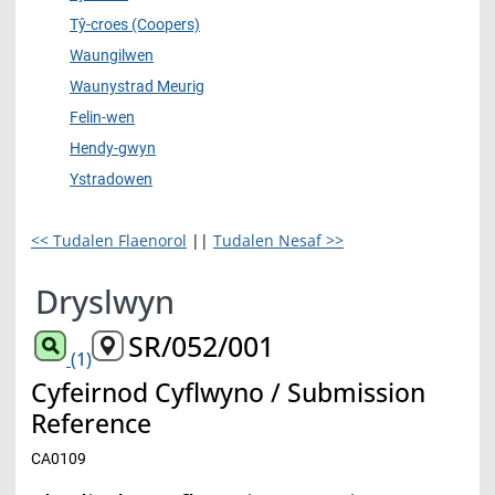
Tŷ-croes (Coopers)
Waungilwen
Waunystrad Meurig
Felin-wen
Hendy-gwyn
Ystradowen
<< Tudalen Flaenorol
||
Tudalen Nesaf >>
Dryslwyn
SR/052/001
(1)
Cyfeirnod Cyflwyno / Submission
Reference
CA0109