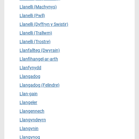
Llanelli (Machynys)
Llanelli (Pwll)
Llanelli (Dyffryn y Swistir)
Llanelli (Trallwm)
Llanelli (Trostre)
Llanfallteg (Dwyrain)
Llanfihangel-ar-arth
Llanfynydd
Llangadog
Llangadog (Felindre)
Llan-gain
Llangeler
Llangennech
Llangyndeyrn
Llangynin
Llangynog