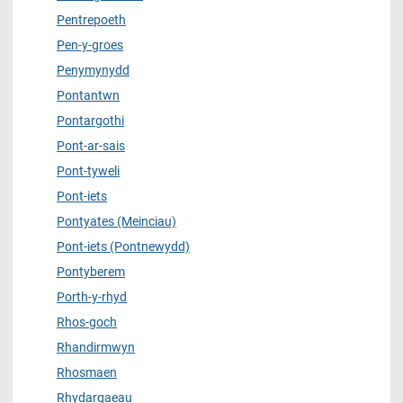
Pentrepoeth
Pen-y-groes
Penymynydd
Pontantwn
Pontargothi
Pont-ar-sais
Pont-tyweli
Pont-iets
Pontyates (Meinciau)
Pont-iets (Pontnewydd)
Pontyberem
Porth-y-rhyd
Rhos-goch
Rhandirmwyn
Rhosmaen
Rhydargaeau