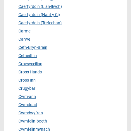
Caerfyrddin (Llan-llwch)
Caerfyrddin (Nant y Ci)
Caerfyrddin (Trefechan)
Carmel
Carwe
Cefn-Bryn-Brain
Cefneithin
Croesyceiliog
Cross Hands
Cross Inn
Crugybar
Cwm-ann
Cwmduad
Cwmdwyfran
Cwmfelin-boeth
Cwmfelinmynach