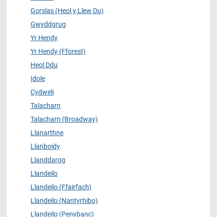
Gorslas (Heol y Llew Du)
Gwyddgrug
Yr Hendy
Yr Hendy (Fforest)
Heol Ddu
Idole
Cydweli
Talacharn
Talacharn (Broadway)
Llanarthne
Llanboidy
Llanddarog
Llandeilo
Llandeilo (Ffairfach)
Llandeilo (Nantyrhibo)
Llandeilo (Penybanc)