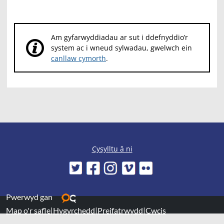
Am gyfarwyddiadau ar sut i ddefnyddio’r
system ac i wneud sylwadau, gwelwch ein
canllaw cymorth
.
Cysylltu â ni
Pwerwyd gan
Map o'r safle
|
Hygyrchedd
|
Preifatrwydd
|
Cwcis