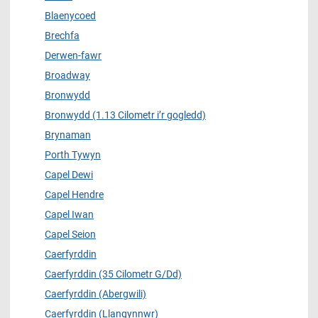
Blaenycoed
Brechfa
Derwen-fawr
Broadway
Bronwydd
Bronwydd (1.13 Cilometr i’r gogledd)
Brynaman
Porth Tywyn
Capel Dewi
Capel Hendre
Capel Iwan
Capel Seion
Caerfyrddin
Caerfyrddin (35 Cilometr G/Dd)
Caerfyrddin (Abergwili)
Caerfyrddin (Llangynnwr)