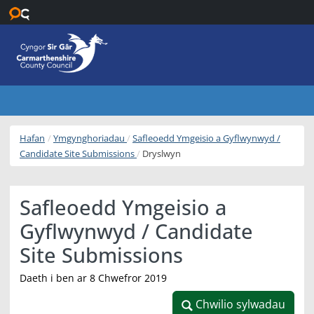
Neidio i’r prif gynnwys
Hafan
Ymgynghoriadau
Safleoedd Ymgeisio a Gyflwynwyd /
Candidate Site Submissions
Dryslwyn
Safleoedd Ymgeisio a
Gyflwynwyd / Candidate
Site Submissions
Daeth i ben ar 8 Chwefror 2019
Chwilio sylwadau
Chwilio sylwadau