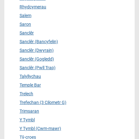
Rhydcymerau
Salem
Saron
Sanclêr
Sanclêr (Bancyfelin)
Sanclêr (Dwyrain)
Sanclêr (Gogledd)
Sanclêr (Pwll Trap)
Talyllychau
Temple Bar
Trelech
Trefechan (3 Cilometr G)
Trimsaran
Y Tymbl
Y Tymbl (Cwm-mawr)
Tŷ-croes