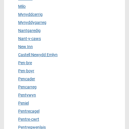
Milo
Mynyddcerrig
Mynyddygarreg
Nantgaredig
Nant-y-caws
New Inn
Castell Newydd Emlyn
Pen-bre
Pen-boyr
Pencader
Pencarreg
Pentywyn
Peniel
Pentrecagel
Pentre-cwrt
Pentregwenlais