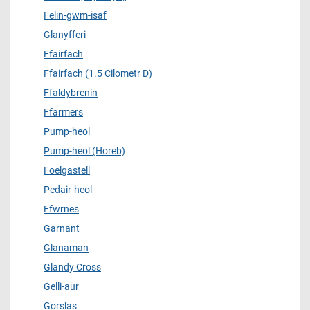
Felin-gwm-isaf
Glanyfferi
Ffairfach
Ffairfach (1.5 Cilometr D)
Ffaldybrenin
Ffarmers
Pump-heol
Pump-heol (Horeb)
Foelgastell
Pedair-heol
Ffwrnes
Garnant
Glanaman
Glandy Cross
Gelli-aur
Gorslas