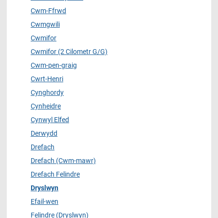
Cwm-Ffrwd
Cwmgwili
Cwmifor
Cwmifor (2 Cilometr G/G)
Cwm-pen-graig
Cwrt-Henri
Cynghordy
Cynheidre
Cynwyl Elfed
Derwydd
Drefach
Drefach (Cwm-mawr)
Drefach Felindre
Dryslwyn
Efail-wen
Felindre (Dryslwyn)