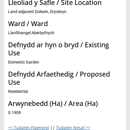
Lleoliad y Safle / Site Location
Land adjacent Dolwen, Dryslwyn
Ward / Ward
Llanfihangel Aberbythych
Defnydd ar hyn o bryd / Existing
Use
Domestic Garden
Defnydd Arfaethedig / Proposed
Use
Residential
Arwynebedd (Ha) / Area (Ha)
0.1909
<< Tudalen Flaenorol
||
Tudalen Nesaf >>