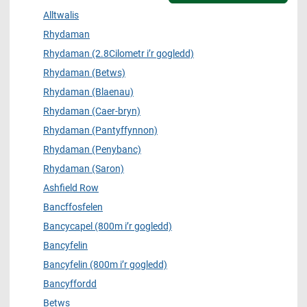
Alltwalis
Rhydaman
Rhydaman (2.8Cilometr i’r gogledd)
Rhydaman (Betws)
Rhydaman (Blaenau)
Rhydaman (Caer-bryn)
Rhydaman (Pantyffynnon)
Rhydaman (Penybanc)
Rhydaman (Saron)
Ashfield Row
Bancffosfelen
Bancycapel (800m i’r gogledd)
Bancyfelin
Bancyfelin (800m i’r gogledd)
Bancyffordd
Betws