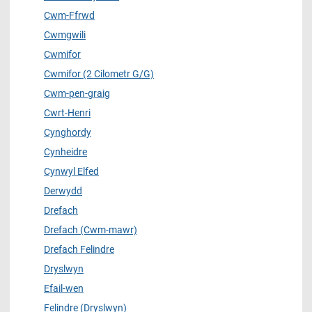
Cwm-Ffrwd
Cwmgwili
Cwmifor
Cwmifor (2 Cilometr G/G)
Cwm-pen-graig
Cwrt-Henri
Cynghordy
Cynheidre
Cynwyl Elfed
Derwydd
Drefach
Drefach (Cwm-mawr)
Drefach Felindre
Dryslwyn
Efail-wen
Felindre (Dryslwyn)