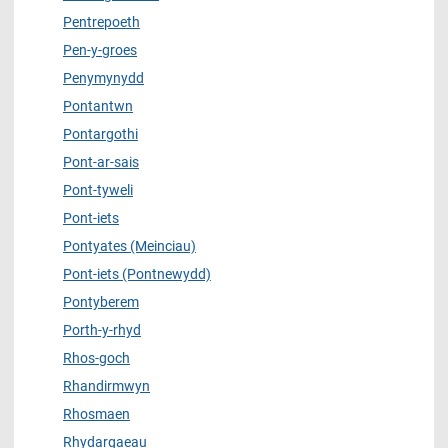
Pentrepoeth
Pen-y-groes
Penymynydd
Pontantwn
Pontargothi
Pont-ar-sais
Pont-tyweli
Pont-iets
Pontyates (Meinciau)
Pont-iets (Pontnewydd)
Pontyberem
Porth-y-rhyd
Rhos-goch
Rhandirmwyn
Rhosmaen
Rhydargaeau