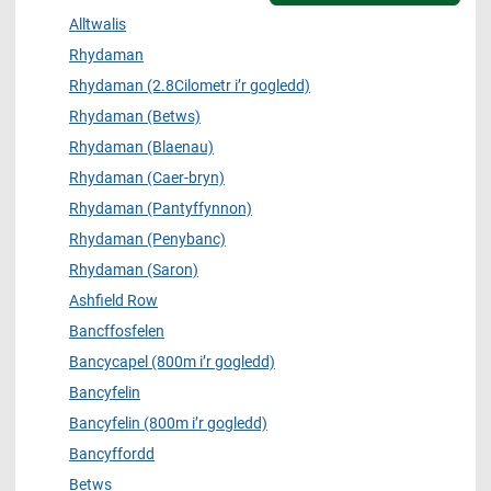
Alltwalis
Rhydaman
Rhydaman (2.8Cilometr i’r gogledd)
Rhydaman (Betws)
Rhydaman (Blaenau)
Rhydaman (Caer-bryn)
Rhydaman (Pantyffynnon)
Rhydaman (Penybanc)
Rhydaman (Saron)
Ashfield Row
Bancffosfelen
Bancycapel (800m i’r gogledd)
Bancyfelin
Bancyfelin (800m i’r gogledd)
Bancyffordd
Betws