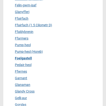
Felin-gwm-isaf
Glanyfferi
Ffairfach
Ffairfach (1.5 Cilometr D)
Ffaldybrenin
Ffarmers
Pump-heol
Pump-heol (Horeb)
Foelgastell
Pedair-heol
Ffwrnes
Garnant
Glanaman
Glandy Cross
Gelli-aur
Gorslas