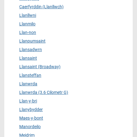
Caerfyrddin (Llanllwch)
Llanllwni
Llanmilo
Llan-non
Llanpumsaint
Llansadwrn
Llansaint
Llansaint (Broadway)
Llansteffan
Llanwrda
Llanwrda (3.6 Cilometr G)
Llan-y-bri
Llanybydder
Maes-y-bont
Manordeilo
Meidrim