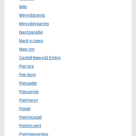
Milo
Mynyddcerrig
Mynyddygarreg
Nantgaredig
Nant-y-caws
New Inn
Castell Newydd Emlyn
Pen-bre
Pen-boyr
Pencader
Pencarreg
Pentywyn
Peniel
Pentrecagel
Pentre-cwrt
Pentregwenlais