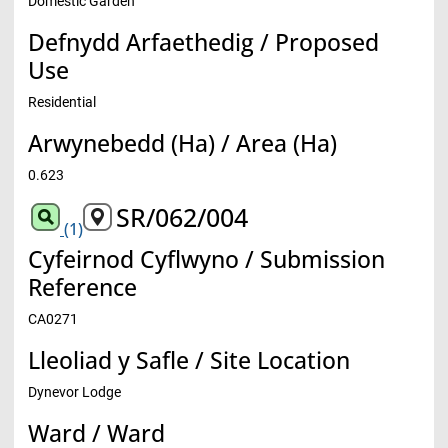
Domestic Garden
Defnydd Arfaethedig / Proposed
Use
Residential
Arwynebedd (Ha) / Area (Ha)
0.623
SR/062/004
(1)
Cyfeirnod Cyflwyno / Submission
Reference
CA0271
Lleoliad y Safle / Site Location
Dynevor Lodge
Ward / Ward