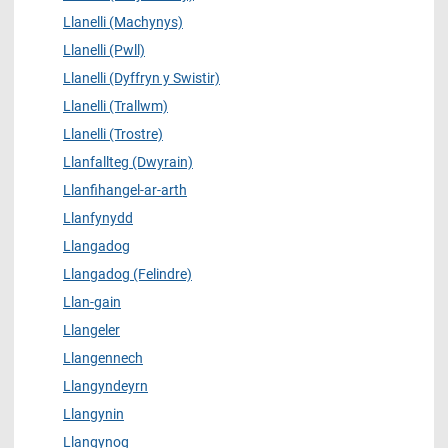
Llanelli (Machynys)
Llanelli (Pwll)
Llanelli (Dyffryn y Swistir)
Llanelli (Trallwm)
Llanelli (Trostre)
Llanfallteg (Dwyrain)
Llanfihangel-ar-arth
Llanfynydd
Llangadog
Llangadog (Felindre)
Llan-gain
Llangeler
Llangennech
Llangyndeyrn
Llangynin
Llangynog