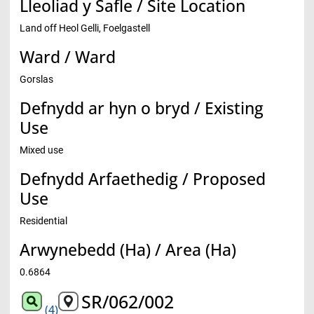
Lleoliad y Safle / Site Location
Land off Heol Gelli, Foelgastell
Ward / Ward
Gorslas
Defnydd ar hyn o bryd / Existing
Use
Mixed use
Defnydd Arfaethedig / Proposed
Use
Residential
Arwynebedd (Ha) / Area (Ha)
0.6864
SR/062/002
(4)