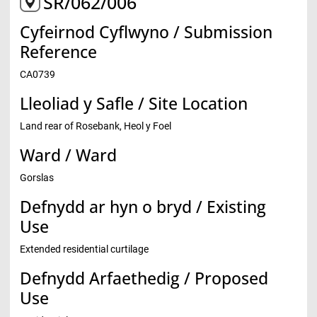
SR/062/006
Cyfeirnod Cyflwyno / Submission
Reference
CA0739
Lleoliad y Safle / Site Location
Land rear of Rosebank, Heol y Foel
Ward / Ward
Gorslas
Defnydd ar hyn o bryd / Existing
Use
Extended residential curtilage
Defnydd Arfaethedig / Proposed
Use