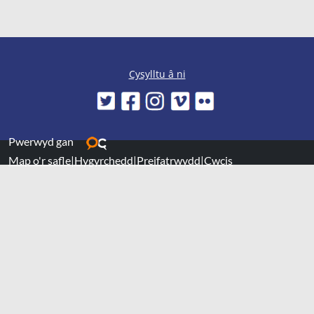
Cysylltu â ni
Pwerwyd gan
Map o'r safle
|
Hygyrchedd
|
Preifatrwydd
|
Cwcis