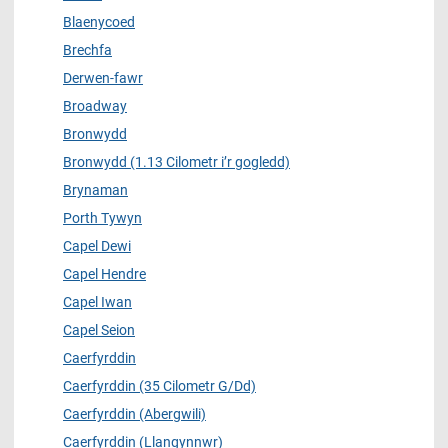
Blaenycoed
Brechfa
Derwen-fawr
Broadway
Bronwydd
Bronwydd (1.13 Cilometr i’r gogledd)
Brynaman
Porth Tywyn
Capel Dewi
Capel Hendre
Capel Iwan
Capel Seion
Caerfyrddin
Caerfyrddin (35 Cilometr G/Dd)
Caerfyrddin (Abergwili)
Caerfyrddin (Llangynnwr)