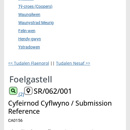
Tŷ-croes (Coopers)
Waungilwen
Waunystrad Meurig
Felin-wen
Hendy-gwyn
Ystradowen
<< Tudalen Flaenorol
||
Tudalen Nesaf >>
Foelgastell
SR/062/001
(2)
Cyfeirnod Cyflwyno / Submission
Reference
CA0156