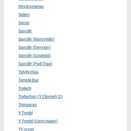
Rhydcymerau
Salem
Saron
Sanclêr
Sanclêr (Bancyfelin)
Sanclêr (Dwyrain)
Sanclêr (Gogledd)
Sanclêr (Pwll Trap)
Talyllychau
Temple Bar
Trelech
Trefechan (3 Cilometr G)
Trimsaran
Y Tymbl
Y Tymbl (Cwm-mawr)
Tŷ-croes