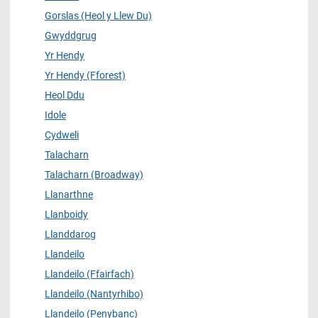
Gorslas (Heol y Llew Du)
Gwyddgrug
Yr Hendy
Yr Hendy (Fforest)
Heol Ddu
Idole
Cydweli
Talacharn
Talacharn (Broadway)
Llanarthne
Llanboidy
Llanddarog
Llandeilo
Llandeilo (Ffairfach)
Llandeilo (Nantyrhibo)
Llandeilo (Penybanc)