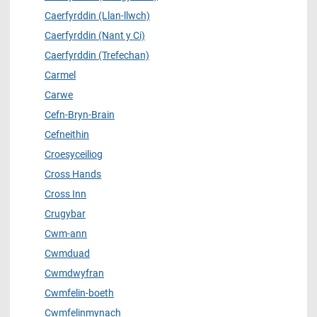
Caerfyrddin (Llan-llwch)
Caerfyrddin (Nant y Ci)
Caerfyrddin (Trefechan)
Carmel
Carwe
Cefn-Bryn-Brain
Cefneithin
Croesyceiliog
Cross Hands
Cross Inn
Crugybar
Cwm-ann
Cwmduad
Cwmdwyfran
Cwmfelin-boeth
Cwmfelinmynach