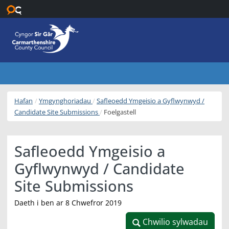
Neidio i’r prif gynnwys
Hafan
Ymgynghoriadau
Safleoedd Ymgeisio a Gyflwynwyd /
Candidate Site Submissions
Foelgastell
Safleoedd Ymgeisio a
Gyflwynwyd / Candidate
Site Submissions
Daeth i ben ar 8 Chwefror 2019
Chwilio sylwadau
Chwilio sylwadau