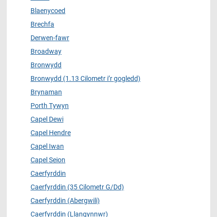
Blaenycoed
Brechfa
Derwen-fawr
Broadway
Bronwydd
Bronwydd (1.13 Cilometr i’r gogledd)
Brynaman
Porth Tywyn
Capel Dewi
Capel Hendre
Capel Iwan
Capel Seion
Caerfyrddin
Caerfyrddin (35 Cilometr G/Dd)
Caerfyrddin (Abergwili)
Caerfyrddin (Llangynnwr)