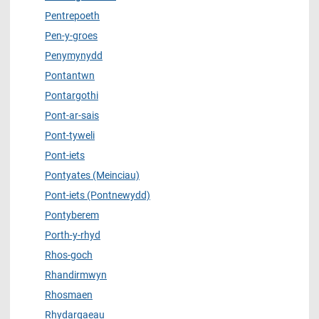
Pentrepoeth
Pen-y-groes
Penymynydd
Pontantwn
Pontargothi
Pont-ar-sais
Pont-tyweli
Pont-iets
Pontyates (Meinciau)
Pont-iets (Pontnewydd)
Pontyberem
Porth-y-rhyd
Rhos-goch
Rhandirmwyn
Rhosmaen
Rhydargaeau