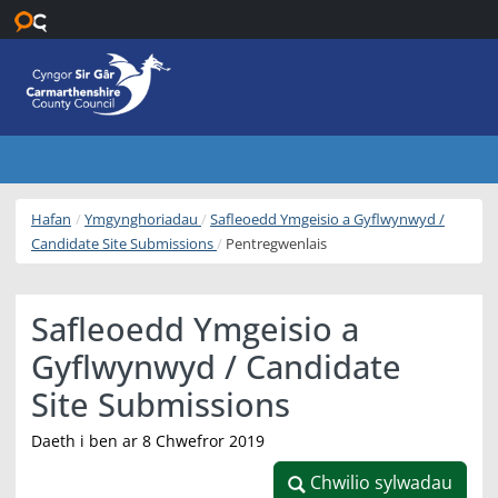
Neidio i’r prif gynnwys
Hafan
Ymgynghoriadau
Safleoedd Ymgeisio a Gyflwynwyd /
Candidate Site Submissions
Pentregwenlais
Safleoedd Ymgeisio a
Gyflwynwyd / Candidate
Site Submissions
Daeth i ben ar 8 Chwefror 2019
Chwilio sylwadau
Chwilio sylwadau