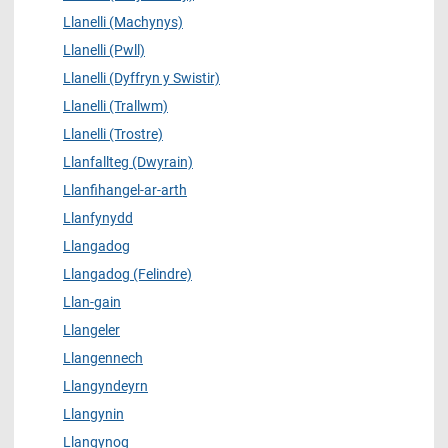
Llanelli (Machynys)
Llanelli (Pwll)
Llanelli (Dyffryn y Swistir)
Llanelli (Trallwm)
Llanelli (Trostre)
Llanfallteg (Dwyrain)
Llanfihangel-ar-arth
Llanfynydd
Llangadog
Llangadog (Felindre)
Llan-gain
Llangeler
Llangennech
Llangyndeyrn
Llangynin
Llangynog