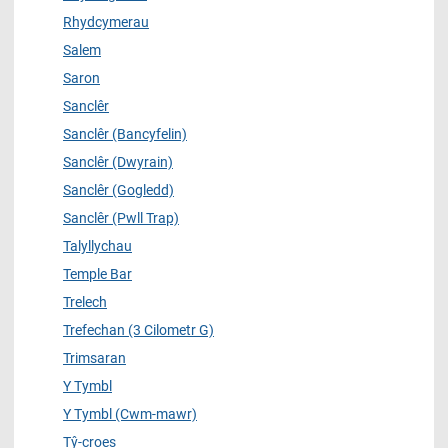
Rhydcymerau
Salem
Saron
Sanclêr
Sanclêr (Bancyfelin)
Sanclêr (Dwyrain)
Sanclêr (Gogledd)
Sanclêr (Pwll Trap)
Talyllychau
Temple Bar
Trelech
Trefechan (3 Cilometr G)
Trimsaran
Y Tymbl
Y Tymbl (Cwm-mawr)
Tŷ-croes