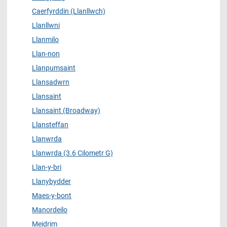
Caerfyrddin (Llanllwch)
Llanllwni
Llanmilo
Llan-non
Llanpumsaint
Llansadwrn
Llansaint
Llansaint (Broadway)
Llansteffan
Llanwrda
Llanwrda (3.6 Cilometr G)
Llan-y-bri
Llanybydder
Maes-y-bont
Manordeilo
Meidrim