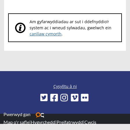
Am gyfarwyddiadau ar sut i ddefnyddio’r
system ac i wneud sylwadau, gwelwch ein
canllaw cymorth
.
Cysylltu â ni
Pwerwyd gan
Map o'r safle
|
Hygyrchedd
|
Preifatrwydd
|
Cwcis