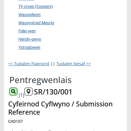
Tŷ-croes (Coopers)
Waungilwen
Waunystrad Meurig
Felin-wen
Hendy-gwyn
Ystradowen
<< Tudalen Flaenorol
||
Tudalen Nesaf >>
Pentregwenlais
SR/130/001
(1)
Cyfeirnod Cyflwyno / Submission
Reference
CA0107