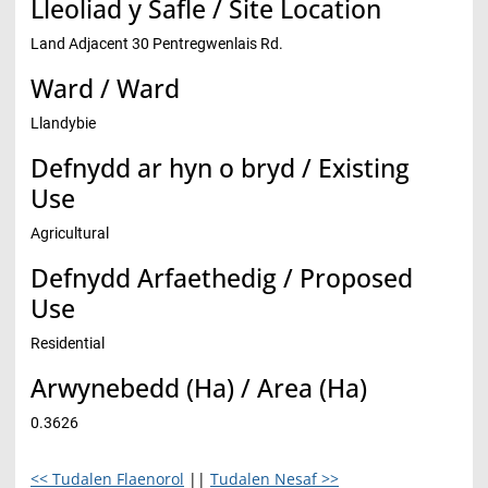
Lleoliad y Safle / Site Location
Land Adjacent 30 Pentregwenlais Rd.
Ward / Ward
Llandybie
Defnydd ar hyn o bryd / Existing
Use
Agricultural
Defnydd Arfaethedig / Proposed
Use
Residential
Arwynebedd (Ha) / Area (Ha)
0.3626
<< Tudalen Flaenorol
||
Tudalen Nesaf >>