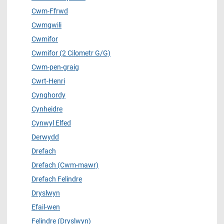
Cwm-Ffrwd
Cwmgwili
Cwmifor
Cwmifor (2 Cilometr G/G)
Cwm-pen-graig
Cwrt-Henri
Cynghordy
Cynheidre
Cynwyl Elfed
Derwydd
Drefach
Drefach (Cwm-mawr)
Drefach Felindre
Dryslwyn
Efail-wen
Felindre (Dryslwyn)