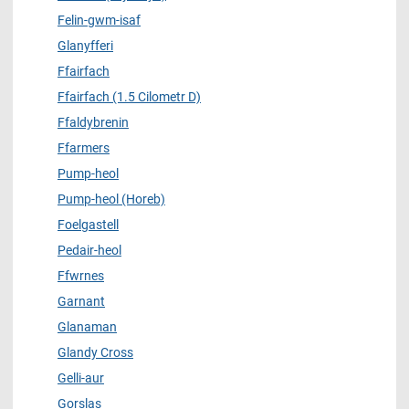
Felin-gwm-isaf
Glanyfferi
Ffairfach
Ffairfach (1.5 Cilometr D)
Ffaldybrenin
Ffarmers
Pump-heol
Pump-heol (Horeb)
Foelgastell
Pedair-heol
Ffwrnes
Garnant
Glanaman
Glandy Cross
Gelli-aur
Gorslas