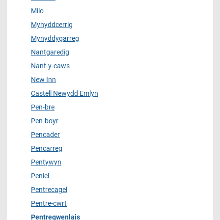
Milo
Mynyddcerrig
Mynyddygarreg
Nantgaredig
Nant-y-caws
New Inn
Castell Newydd Emlyn
Pen-bre
Pen-boyr
Pencader
Pencarreg
Pentywyn
Peniel
Pentrecagel
Pentre-cwrt
Pentregwenlais