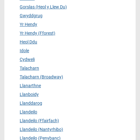
Gorslas (Heol y Llew Du)
Gwyddgrug
Yr Hendy
Yr Hendy (Fforest)
Heol Ddu
Idole
Cydweli
Talacharn
Talacharn (Broadway)
Llanarthne
Llanboidy
Llanddarog
Llandeilo
Llandeilo (Ffairfach)
Llandeilo (Nantyrhibo)
Llandeilo (Penybanc)