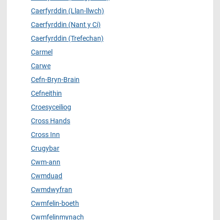
Caerfyrddin (Llan-llwch)
Caerfyrddin (Nant y Ci)
Caerfyrddin (Trefechan)
Carmel
Carwe
Cefn-Bryn-Brain
Cefneithin
Croesyceiliog
Cross Hands
Cross Inn
Crugybar
Cwm-ann
Cwmduad
Cwmdwyfran
Cwmfelin-boeth
Cwmfelinmynach