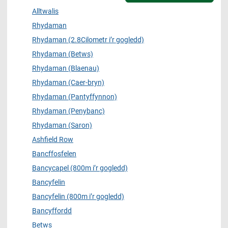
Alltwalis
Rhydaman
Rhydaman (2.8Cilometr i’r gogledd)
Rhydaman (Betws)
Rhydaman (Blaenau)
Rhydaman (Caer-bryn)
Rhydaman (Pantyffynnon)
Rhydaman (Penybanc)
Rhydaman (Saron)
Ashfield Row
Bancffosfelen
Bancycapel (800m i’r gogledd)
Bancyfelin
Bancyfelin (800m i’r gogledd)
Bancyffordd
Betws