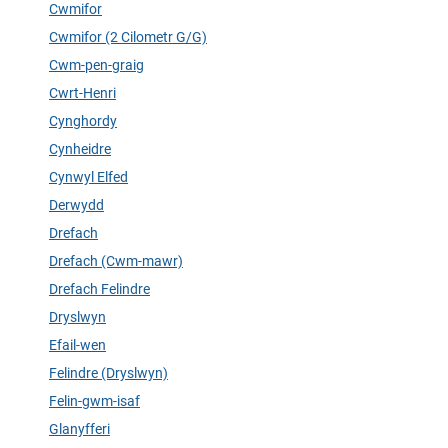
Cwmifor
Cwmifor (2 Cilometr G/G)
Cwm-pen-graig
Cwrt-Henri
Cynghordy
Cynheidre
Cynwyl Elfed
Derwydd
Drefach
Drefach (Cwm-mawr)
Drefach Felindre
Dryslwyn
Efail-wen
Felindre (Dryslwyn)
Felin-gwm-isaf
Glanyfferi