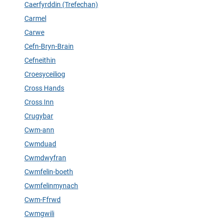
Caerfyrddin (Trefechan)
Carmel
Carwe
Cefn-Bryn-Brain
Cefneithin
Croesyceiliog
Cross Hands
Cross Inn
Crugybar
Cwm-ann
Cwmduad
Cwmdwyfran
Cwmfelin-boeth
Cwmfelinmynach
Cwm-Ffrwd
Cwmgwili