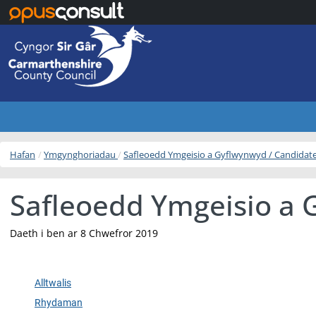
Neidio i’r prif gynnwys
Hafan
Ymgynghoriadau
Safleoedd Ymgeisio a Gyflwynwyd / Candidat
Safleoedd Ymgeisio a 
Daeth i ben ar 8 Chwefror 2019
Alltwalis
Rhydaman