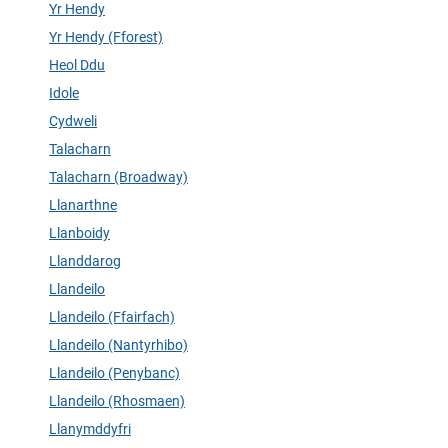
Yr Hendy
Yr Hendy (Fforest)
Heol Ddu
Idole
Cydweli
Talacharn
Talacharn (Broadway)
Llanarthne
Llanboidy
Llanddarog
Llandeilo
Llandeilo (Ffairfach)
Llandeilo (Nantyrhibo)
Llandeilo (Penybanc)
Llandeilo (Rhosmaen)
Llanymddyfri