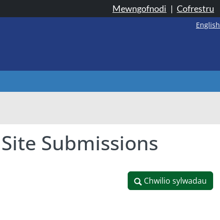
Mewngofnodi
|
Cofrestru
English
 Site Submissions
Chwilio sylwadau
Chwilio sylwadau