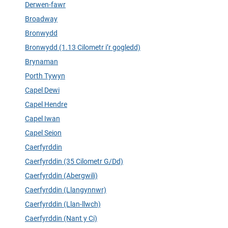
Derwen-fawr
Broadway
Bronwydd
Bronwydd (1.13 Cilometr i’r gogledd)
Brynaman
Porth Tywyn
Capel Dewi
Capel Hendre
Capel Iwan
Capel Seion
Caerfyrddin
Caerfyrddin (35 Cilometr G/Dd)
Caerfyrddin (Abergwili)
Caerfyrddin (Llangynnwr)
Caerfyrddin (Llan-llwch)
Caerfyrddin (Nant y Ci)