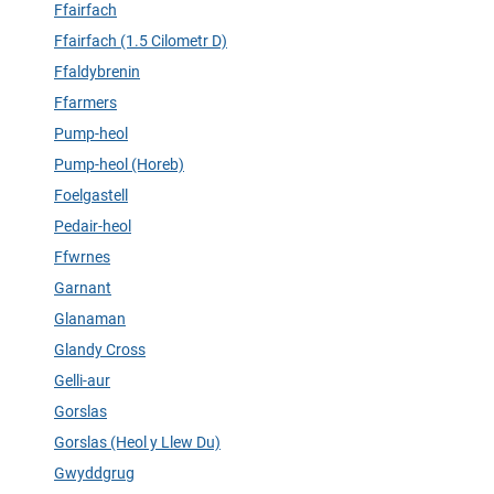
Ffairfach
Ffairfach (1.5 Cilometr D)
Ffaldybrenin
Ffarmers
Pump-heol
Pump-heol (Horeb)
Foelgastell
Pedair-heol
Ffwrnes
Garnant
Glanaman
Glandy Cross
Gelli-aur
Gorslas
Gorslas (Heol y Llew Du)
Gwyddgrug