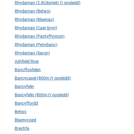
Rhydaman (2.8Cilometr i’r gogledd)
Rhydaman (Betws)
Rhydaman (Blaenau)
Rhydaman (Caer-bryn)
Rhydaman (Pantyffynnon)
Rhydaman (Penybanc)
Rhydaman (Saron)
Ashfield Row
Bancffosfelen
Bancycapel (800m i’r gogledd)
Bancyfelin
Bancyfelin (800m i’r gogledd)
Bancyffordd
Betws
Blaenycoed
Brechfa