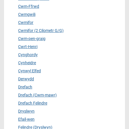
Cwm-Ffrwd
Cwmgwili
Cwmifor
Cwmifor (2 Cilometr G/G)
Cwm-pen-graig
Cwrt-Henri
Cynghordy
Cynheidre
Cynwyl Elfed
Derwydd
Drefach
Drefach (Cwm-mawr)
Drefach Felindre
Dryslwyn
Efail-wen
Felindre (Dryslwyn)