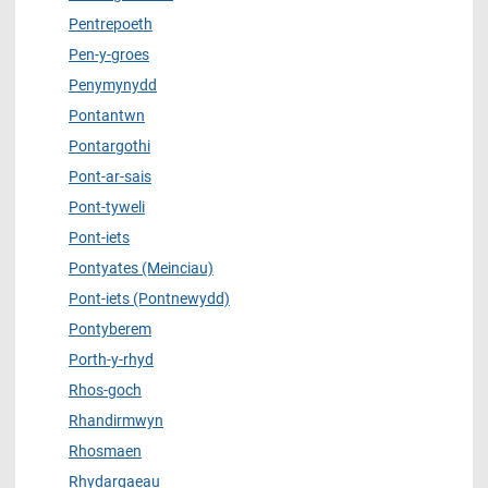
Pentrepoeth
Pen-y-groes
Penymynydd
Pontantwn
Pontargothi
Pont-ar-sais
Pont-tyweli
Pont-iets
Pontyates (Meinciau)
Pont-iets (Pontnewydd)
Pontyberem
Porth-y-rhyd
Rhos-goch
Rhandirmwyn
Rhosmaen
Rhydargaeau