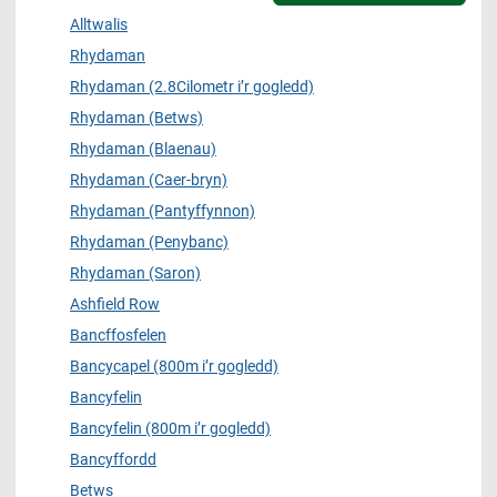
Alltwalis
Rhydaman
Rhydaman (2.8Cilometr i’r gogledd)
Rhydaman (Betws)
Rhydaman (Blaenau)
Rhydaman (Caer-bryn)
Rhydaman (Pantyffynnon)
Rhydaman (Penybanc)
Rhydaman (Saron)
Ashfield Row
Bancffosfelen
Bancycapel (800m i’r gogledd)
Bancyfelin
Bancyfelin (800m i’r gogledd)
Bancyffordd
Betws