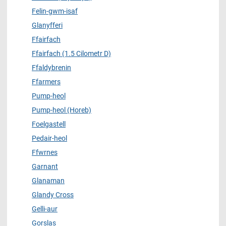
Felin-gwm-isaf
Glanyfferi
Ffairfach
Ffairfach (1.5 Cilometr D)
Ffaldybrenin
Ffarmers
Pump-heol
Pump-heol (Horeb)
Foelgastell
Pedair-heol
Ffwrnes
Garnant
Glanaman
Glandy Cross
Gelli-aur
Gorslas