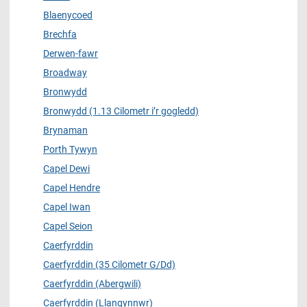
Blaenycoed
Brechfa
Derwen-fawr
Broadway
Bronwydd
Bronwydd (1.13 Cilometr i’r gogledd)
Brynaman
Porth Tywyn
Capel Dewi
Capel Hendre
Capel Iwan
Capel Seion
Caerfyrddin
Caerfyrddin (35 Cilometr G/Dd)
Caerfyrddin (Abergwili)
Caerfyrddin (Llangynnwr)