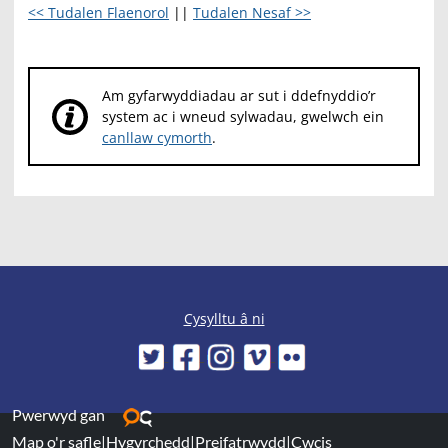
<< Tudalen Flaenorol
||
Tudalen Nesaf >>
Am gyfarwyddiadau ar sut i ddefnyddio’r
system ac i wneud sylwadau, gwelwch ein
canllaw cymorth
.
Cysylltu â ni
Pwerwyd gan
Map o'r safle
|
Hygyrchedd
|
Preifatrwydd
|
Cwcis