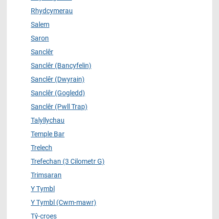
Rhydcymerau
Salem
Saron
Sanclêr
Sanclêr (Bancyfelin)
Sanclêr (Dwyrain)
Sanclêr (Gogledd)
Sanclêr (Pwll Trap)
Talyllychau
Temple Bar
Trelech
Trefechan (3 Cilometr G)
Trimsaran
Y Tymbl
Y Tymbl (Cwm-mawr)
Tŷ-croes