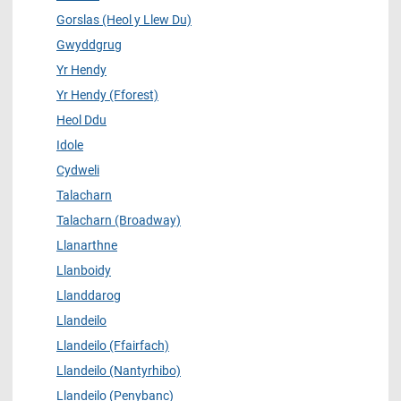
Gorslas (Heol y Llew Du)
Gwyddgrug
Yr Hendy
Yr Hendy (Fforest)
Heol Ddu
Idole
Cydweli
Talacharn
Talacharn (Broadway)
Llanarthne
Llanboidy
Llanddarog
Llandeilo
Llandeilo (Ffairfach)
Llandeilo (Nantyrhibo)
Llandeilo (Penybanc)