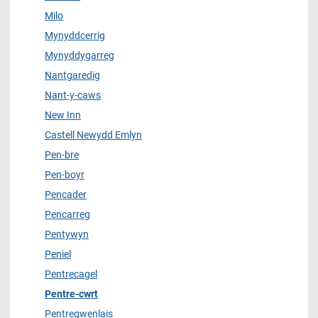
Milo
Mynyddcerrig
Mynyddygarreg
Nantgaredig
Nant-y-caws
New Inn
Castell Newydd Emlyn
Pen-bre
Pen-boyr
Pencader
Pencarreg
Pentywyn
Peniel
Pentrecagel
Pentre-cwrt
Pentregwenlais