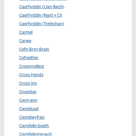
Caerfyrddin (Llan-llwch)
Caerfyrddin (Nant y Ci)
Caerfyrddin (Trefechan)
Carmel
Carwe
Cefn-Bryn-Brain
Cefneithin
Croesyceiliog
Cross Hands
Cross Inn
Crugybar
Cwm-ann
Cwmduad
Cwmdwyfran
Cwmfelin-boeth
Cwmfelinmynach