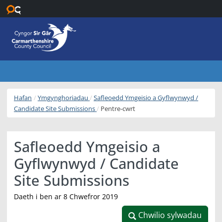
Neidio i’r prif gynnwys
Hafan
Ymgynghoriadau
Safleoedd Ymgeisio a Gyflwynwyd /
Candidate Site Submissions
Pentre-cwrt
Safleoedd Ymgeisio a
Gyflwynwyd / Candidate
Site Submissions
Daeth i ben ar 8 Chwefror 2019
Chwilio sylwadau
Chwilio sylwadau