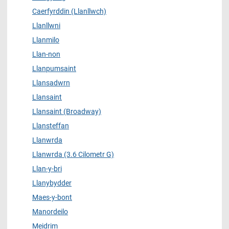
Caerfyrddin (Llanllwch)
Llanllwni
Llanmilo
Llan-non
Llanpumsaint
Llansadwrn
Llansaint
Llansaint (Broadway)
Llansteffan
Llanwrda
Llanwrda (3.6 Cilometr G)
Llan-y-bri
Llanybydder
Maes-y-bont
Manordeilo
Meidrim