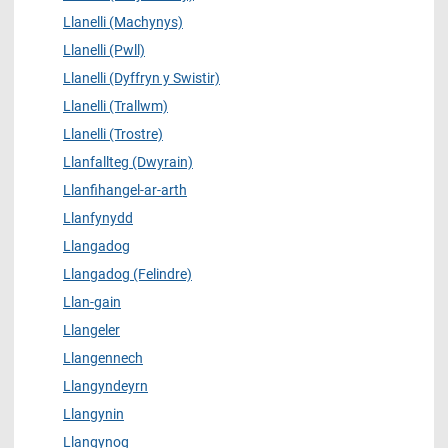
Llanelli (Machynys)
Llanelli (Pwll)
Llanelli (Dyffryn y Swistir)
Llanelli (Trallwm)
Llanelli (Trostre)
Llanfallteg (Dwyrain)
Llanfihangel-ar-arth
Llanfynydd
Llangadog
Llangadog (Felindre)
Llan-gain
Llangeler
Llangennech
Llangyndeyrn
Llangynin
Llangynog