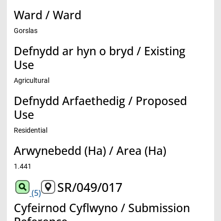
Ward / Ward
Gorslas
Defnydd ar hyn o bryd / Existing
Use
Agricultural
Defnydd Arfaethedig / Proposed
Use
Residential
Arwynebedd (Ha) / Area (Ha)
1.441
SR/049/017
(5)
Cyfeirnod Cyflwyno / Submission