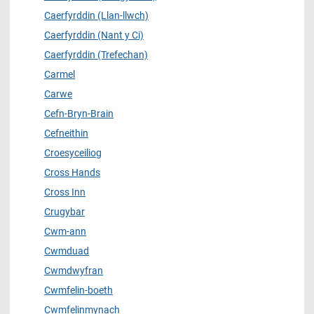
Caerfyrddin (Llan-llwch)
Caerfyrddin (Nant y Ci)
Caerfyrddin (Trefechan)
Carmel
Carwe
Cefn-Bryn-Brain
Cefneithin
Croesyceiliog
Cross Hands
Cross Inn
Crugybar
Cwm-ann
Cwmduad
Cwmdwyfran
Cwmfelin-boeth
Cwmfelinmynach