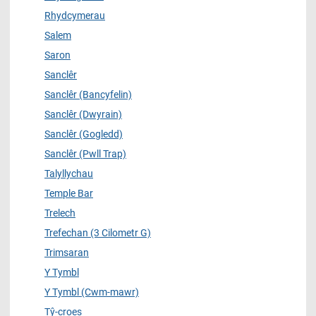
Rhydcymerau
Salem
Saron
Sanclêr
Sanclêr (Bancyfelin)
Sanclêr (Dwyrain)
Sanclêr (Gogledd)
Sanclêr (Pwll Trap)
Talyllychau
Temple Bar
Trelech
Trefechan (3 Cilometr G)
Trimsaran
Y Tymbl
Y Tymbl (Cwm-mawr)
Tŷ-croes