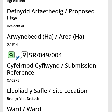
Agricultural
Defnydd Arfaethedig / Proposed
Use
Residential
Arwynebedd (Ha) / Area (Ha)
0.1814
SR/049/004
(6)
Cyfeirnod Cyflwyno / Submission
Reference
CA0278
Lleoliad y Safle / Site Location
Bron-yr-Ynn, Drefach
Ward / Ward