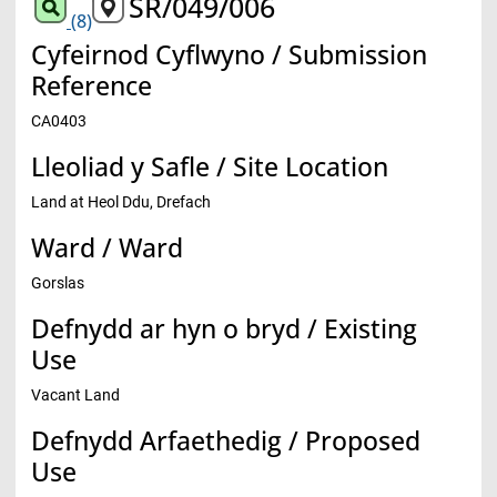
SR/049/006
(8)
Cyfeirnod Cyflwyno / Submission
Reference
CA0403
Lleoliad y Safle / Site Location
Land at Heol Ddu, Drefach
Ward / Ward
Gorslas
Defnydd ar hyn o bryd / Existing
Use
Vacant Land
Defnydd Arfaethedig / Proposed
Use