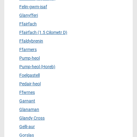
Felin-gwm-isaf
Glanyfferi
Ffairfach
Ffairfach (1.5 Cilometr D)
Ffaldybrenin
Ffarmers
Pump-heol
Pump-heol (Horeb)
Foelgastell
Pedair-heol
Ffwrnes
Garnant
Glanaman
Glandy Cross
Gelli-aur
Gorslas