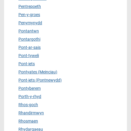
Pentrepoeth
Pen-y-groes
Penymynydd
Pontantwn
Pontargothi
Pont-ar-sais
Pont-tyweli
Pont-iets
Pontyates (Meinciau)
Pont-iets (Pontnewydd)
Pontyberem
Porth-y-rhyd
Rhos-goch
Rhandirmwyn
Rhosmaen
Rhydargaeau