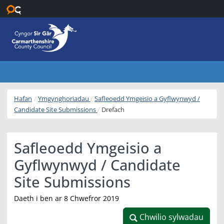
Neidio i’r prif gynnwys
Hafan
Ymgynghoriadau
Safleoedd Ymgeisio a Gyflwynwyd /
Candidate Site Submissions
Drefach
Safleoedd Ymgeisio a
Gyflwynwyd / Candidate
Site Submissions
Daeth i ben ar 8 Chwefror 2019
Chwilio sylwadau
Chwilio sylwadau