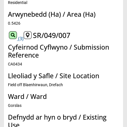
Residential
Arwynebedd (Ha) / Area (Ha)
0.5426
SR/049/007
(3)
Cyfeirnod Cyflwyno / Submission
Reference
CA0434
Lleoliad y Safle / Site Location
Field off Blaenhirwaun, Drefach
Ward / Ward
Gorslas
Defnydd ar hyn o bryd / Existing
Use