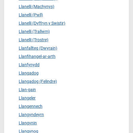
Llanelli (Machynys)
Llanelli (Pwll)
Llanelli (Dyffryn y Swistir)
Llanelli (Trallwm)
Llanelli (Trostre)
Llanfallteg (Dwyrain)
Llanfihangel-ar-arth
Llanfynydd
Llangadog
Llangadog (Felindre)
Llan-gain
Llangeler
Llangennech
Llangyndeyrn
Llangynin
Llangynog