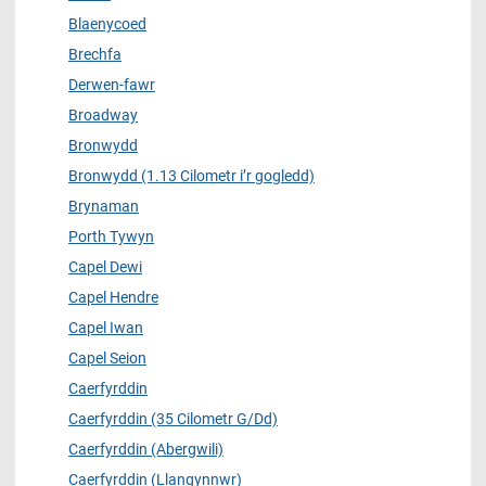
Blaenycoed
Brechfa
Derwen-fawr
Broadway
Bronwydd
Bronwydd (1.13 Cilometr i’r gogledd)
Brynaman
Porth Tywyn
Capel Dewi
Capel Hendre
Capel Iwan
Capel Seion
Caerfyrddin
Caerfyrddin (35 Cilometr G/Dd)
Caerfyrddin (Abergwili)
Caerfyrddin (Llangynnwr)