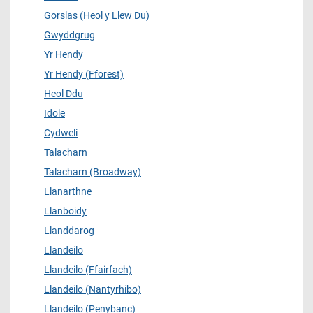
Gorslas (Heol y Llew Du)
Gwyddgrug
Yr Hendy
Yr Hendy (Fforest)
Heol Ddu
Idole
Cydweli
Talacharn
Talacharn (Broadway)
Llanarthne
Llanboidy
Llanddarog
Llandeilo
Llandeilo (Ffairfach)
Llandeilo (Nantyrhibo)
Llandeilo (Penybanc)