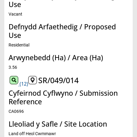
Use
Vacant
Defnydd Arfaethedig / Proposed
Use
Residential
Arwynebedd (Ha) / Area (Ha)
3.56
SR/049/014
(12)
Cyfeirnod Cyflwyno / Submission
Reference
CA0696
Lleoliad y Safle / Site Location
Land off Heol Cwmmawr