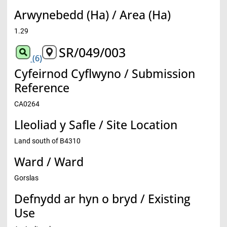
Arwynebedd (Ha) / Area (Ha)
1.29
SR/049/003
(6)
Cyfeirnod Cyflwyno / Submission
Reference
CA0264
Lleoliad y Safle / Site Location
Land south of B4310
Ward / Ward
Gorslas
Defnydd ar hyn o bryd / Existing
Use