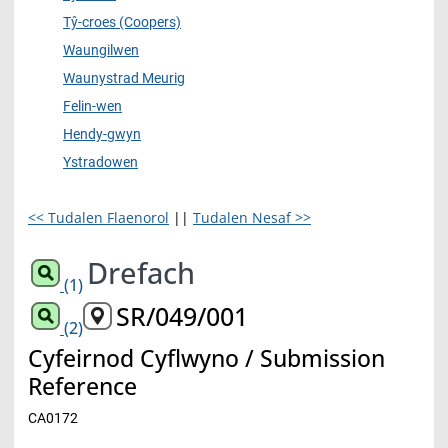
Tŷ-croes (Coopers)
Waungilwen
Waunystrad Meurig
Felin-wen
Hendy-gwyn
Ystradowen
<< Tudalen Flaenorol
||
Tudalen Nesaf >>
Drefach
(1)
SR/049/001
(2)
Cyfeirnod Cyflwyno / Submission
Reference
CA0172