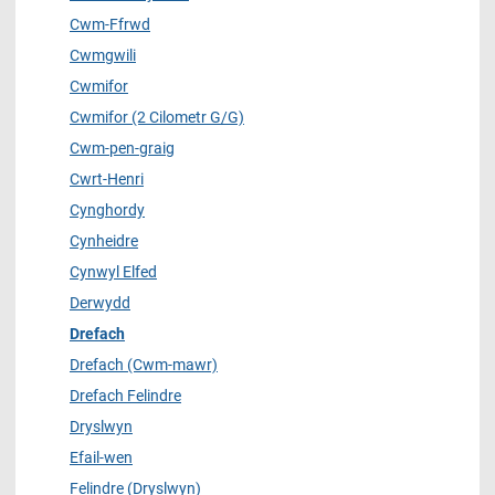
Cwm-Ffrwd
Cwmgwili
Cwmifor
Cwmifor (2 Cilometr G/G)
Cwm-pen-graig
Cwrt-Henri
Cynghordy
Cynheidre
Cynwyl Elfed
Derwydd
Drefach
Drefach (Cwm-mawr)
Drefach Felindre
Dryslwyn
Efail-wen
Felindre (Dryslwyn)