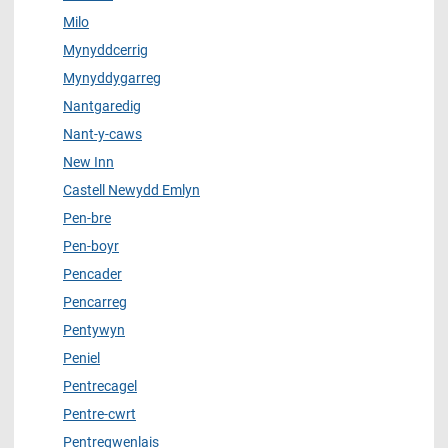
Milo
Mynyddcerrig
Mynyddygarreg
Nantgaredig
Nant-y-caws
New Inn
Castell Newydd Emlyn
Pen-bre
Pen-boyr
Pencader
Pencarreg
Pentywyn
Peniel
Pentrecagel
Pentre-cwrt
Pentregwenlais