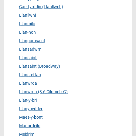
Caerfyrddin (Llanllwch)
Llanllwni
Llanmilo
Llan-non
Llanpumsaint
Llansadwrn
Llansaint
Llansaint (Broadway)
Llansteffan
Llanwrda
Llanwrda (3.6 Cilometr G)
Llan-y-bri
Llanybydder
Maes-y-bont
Manordeilo
Meidrim