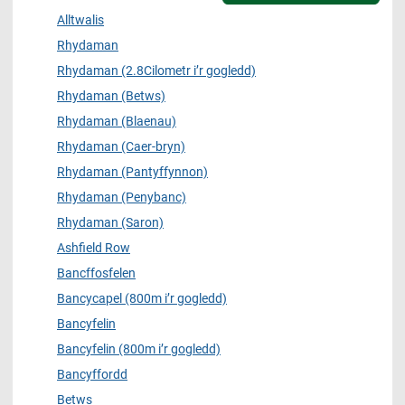
Alltwalis
Rhydaman
Rhydaman (2.8Cilometr i’r gogledd)
Rhydaman (Betws)
Rhydaman (Blaenau)
Rhydaman (Caer-bryn)
Rhydaman (Pantyffynnon)
Rhydaman (Penybanc)
Rhydaman (Saron)
Ashfield Row
Bancffosfelen
Bancycapel (800m i’r gogledd)
Bancyfelin
Bancyfelin (800m i’r gogledd)
Bancyffordd
Betws