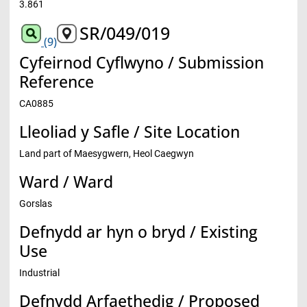
3.861
SR/049/019
(9)
Cyfeirnod Cyflwyno / Submission
Reference
CA0885
Lleoliad y Safle / Site Location
Land part of Maesygwern, Heol Caegwyn
Ward / Ward
Gorslas
Defnydd ar hyn o bryd / Existing
Use
Industrial
Defnydd Arfaethedig / Proposed