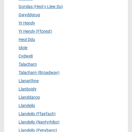
Gorslas (Heol y Llew Du)
Gwyddgrug
Yr Hendy
Yr Hendy (Fforest)
Heol Ddu
Idole
Cydweli
Talacharn
Talacharn (Broadway)
Llanarthne
Llanboidy
Llanddarog
Llandeilo
Llandeilo (Ffairfach)
Llandeilo (Nantyrhibo)
Llandeilo (Penybanc)