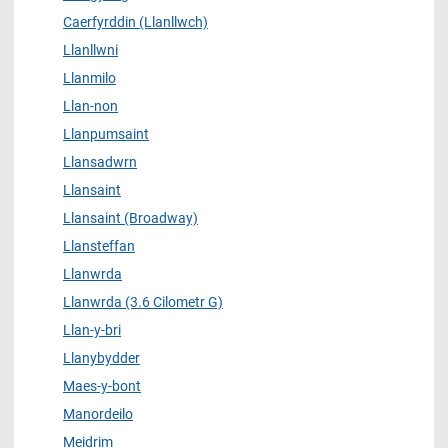
Caerfyrddin (Llanllwch)
Llanllwni
Llanmilo
Llan-non
Llanpumsaint
Llansadwrn
Llansaint
Llansaint (Broadway)
Llansteffan
Llanwrda
Llanwrda (3.6 Cilometr G)
Llan-y-bri
Llanybydder
Maes-y-bont
Manordeilo
Meidrim