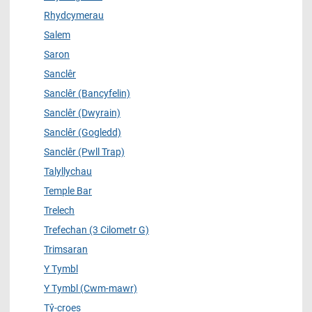
Rhydcymerau
Salem
Saron
Sanclêr
Sanclêr (Bancyfelin)
Sanclêr (Dwyrain)
Sanclêr (Gogledd)
Sanclêr (Pwll Trap)
Talyllychau
Temple Bar
Trelech
Trefechan (3 Cilometr G)
Trimsaran
Y Tymbl
Y Tymbl (Cwm-mawr)
Tŷ-croes