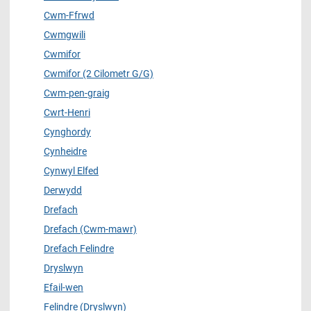
Cwm-Ffrwd
Cwmgwili
Cwmifor
Cwmifor (2 Cilometr G/G)
Cwm-pen-graig
Cwrt-Henri
Cynghordy
Cynheidre
Cynwyl Elfed
Derwydd
Drefach
Drefach (Cwm-mawr)
Drefach Felindre
Dryslwyn
Efail-wen
Felindre (Dryslwyn)