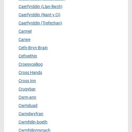
Caerfyrddin (Llan-llwch)
Caerfyrddin (Nant y Ci)
Caerfyrddin (Trefechan)
Carmel
Carwe
Cefn-Bryn-Brain
Cefneithin
Croesyceiliog
Cross Hands
Cross Inn
Crugybar
Cwm-ann
Cwmduad
Cwmdwyfran
Cwmfelin-boeth
Cwmfelinmynach