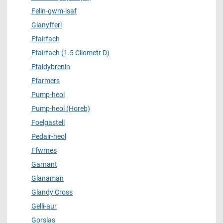
Felin-gwm-isaf
Glanyfferi
Ffairfach
Ffairfach (1.5 Cilometr D)
Ffaldybrenin
Ffarmers
Pump-heol
Pump-heol (Horeb)
Foelgastell
Pedair-heol
Ffwrnes
Garnant
Glanaman
Glandy Cross
Gelli-aur
Gorslas