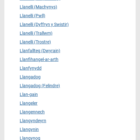
Llanelli (Machynys)
Llanelli (Pwll)
Llanelli (Dyffryn y Swistir)
Llanelli (Trallwm)
Llanelli (Trostre)
Llanfallteg (Dwyrain)
Llanfihangel-ar-arth
Llanfynydd
Llangadog
Llangadog (Felindre)
Llan-gain
Llangeler
Llangennech
Llangyndeyrn
Llangynin
Llangynog