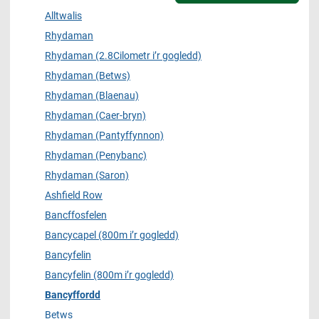
Alltwalis
Rhydaman
Rhydaman (2.8Cilometr i’r gogledd)
Rhydaman (Betws)
Rhydaman (Blaenau)
Rhydaman (Caer-bryn)
Rhydaman (Pantyffynnon)
Rhydaman (Penybanc)
Rhydaman (Saron)
Ashfield Row
Bancffosfelen
Bancycapel (800m i’r gogledd)
Bancyfelin
Bancyfelin (800m i’r gogledd)
Bancyffordd
Betws