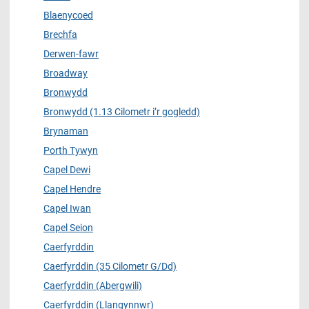
Blaenycoed
Brechfa
Derwen-fawr
Broadway
Bronwydd
Bronwydd (1.13 Cilometr i’r gogledd)
Brynaman
Porth Tywyn
Capel Dewi
Capel Hendre
Capel Iwan
Capel Seion
Caerfyrddin
Caerfyrddin (35 Cilometr G/Dd)
Caerfyrddin (Abergwili)
Caerfyrddin (Llangynnwr)