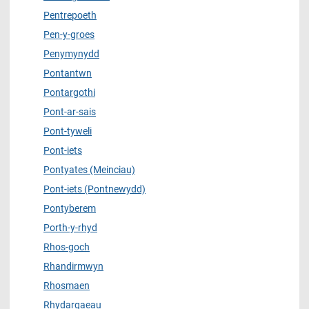
Pentrepoeth
Pen-y-groes
Penymynydd
Pontantwn
Pontargothi
Pont-ar-sais
Pont-tyweli
Pont-iets
Pontyates (Meinciau)
Pont-iets (Pontnewydd)
Pontyberem
Porth-y-rhyd
Rhos-goch
Rhandirmwyn
Rhosmaen
Rhydargaeau