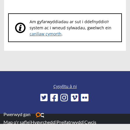
Am gyfarwyddiadau ar sut i ddefnyddio’r
system ac i wneud sylwadau, gwelwch ein
canllaw cymorth
.
Cysylltu â ni
Pwerwyd gan
Map o'r safle
|
Hygyrchedd
|
Preifatrwydd
|
Cwcis