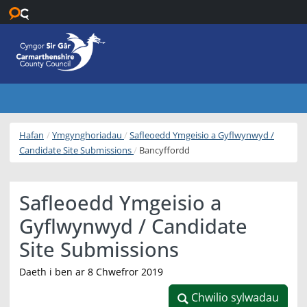
Neidio i’r prif gynnwys
Hafan
Ymgynghoriadau
Safleoedd Ymgeisio a Gyflwynwyd /
Candidate Site Submissions
Bancyffordd
Safleoedd Ymgeisio a
Gyflwynwyd / Candidate
Site Submissions
Daeth i ben ar 8 Chwefror 2019
Chwilio sylwadau
Chwilio sylwadau