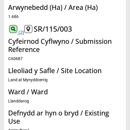
Arwynebedd (Ha) / Area (Ha)
1.686
SR/115/003
(2)
Cyfeirnod Cyflwyno / Submission
Reference
CA0687
Lleoliad y Safle / Site Location
Land at Mynyddcerrig
Ward / Ward
Llanddarog
Defnydd ar hyn o bryd / Existing
Use