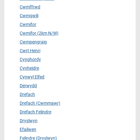
Cwmffrwd
Cwmgwili
Cwmifor
Cwmifor (2km N/W)
Cwmpengraig
Cwrt Henri
Cynghordy
Cynheidre
Cynwyl Elfed
Derwydd
Drefach
Drefach (Cwmmawr)
Drefach Felindre
Dryslwyn
Efailwen
Felindre (Dryslwyn)