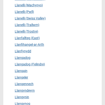
Llanelli (Machynys)
Llanelli (Pwll)
Llanelli (Swiss Valley)
Llanelli (Trallwm)
Llanelli (Trostre)
Llanfallteg (East)
Llanfihangel-ar-Arth
Llanfynydd
Llangadog
Llangadog (Felindre)
Llangain
Llangeler
Llangennech
Llangyndeyrn
Llangynin
Llangynog