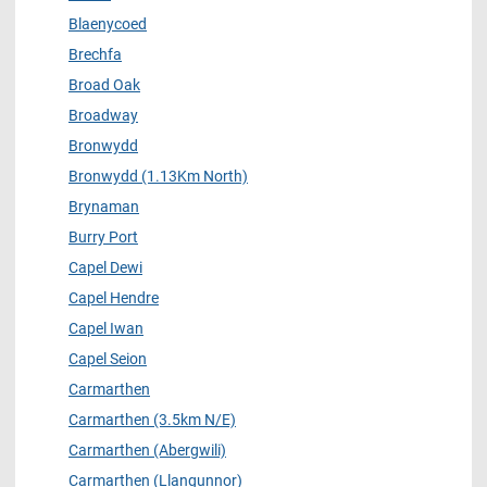
Blaenycoed
Brechfa
Broad Oak
Broadway
Bronwydd
Bronwydd (1.13Km North)
Brynaman
Burry Port
Capel Dewi
Capel Hendre
Capel Iwan
Capel Seion
Carmarthen
Carmarthen (3.5km N/E)
Carmarthen (Abergwili)
Carmarthen (Llangunnor)