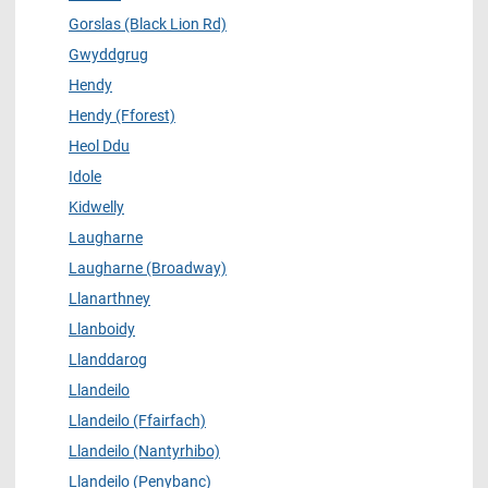
Gorslas (Black Lion Rd)
Gwyddgrug
Hendy
Hendy (Fforest)
Heol Ddu
Idole
Kidwelly
Laugharne
Laugharne (Broadway)
Llanarthney
Llanboidy
Llanddarog
Llandeilo
Llandeilo (Ffairfach)
Llandeilo (Nantyrhibo)
Llandeilo (Penybanc)