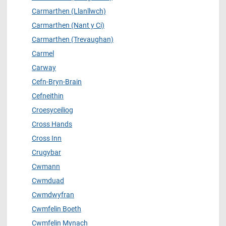
Carmarthen (Llanllwch)
Carmarthen (Nant y Ci)
Carmarthen (Trevaughan)
Carmel
Carway
Cefn-Bryn-Brain
Cefneithin
Croesyceiliog
Cross Hands
Cross Inn
Crugybar
Cwmann
Cwmduad
Cwmdwyfran
Cwmfelin Boeth
Cwmfelin Mynach