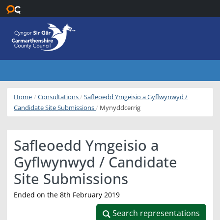
Skip to main content
Home
Consultations
Safleoedd Ymgeisio a Gyflwynwyd /
Candidate Site Submissions
Mynyddcerrig
Safleoedd Ymgeisio a
Gyflwynwyd / Candidate
Site Submissions
Ended on the 8th February 2019
Search representations
Search representations