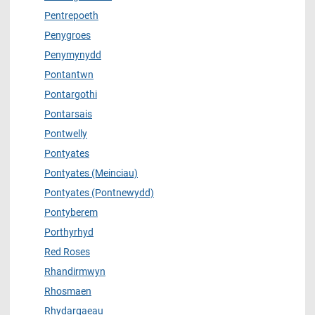
Pentrepoeth
Penygroes
Penymynydd
Pontantwn
Pontargothi
Pontarsais
Pontwelly
Pontyates
Pontyates (Meinciau)
Pontyates (Pontnewydd)
Pontyberem
Porthyrhyd
Red Roses
Rhandirmwyn
Rhosmaen
Rhydargaeau