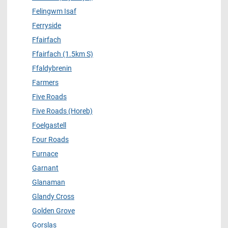
Felingwm Isaf
Ferryside
Ffairfach
Ffairfach (1.5km S)
Ffaldybrenin
Farmers
Five Roads
Five Roads (Horeb)
Foelgastell
Four Roads
Furnace
Garnant
Glanaman
Glandy Cross
Golden Grove
Gorslas