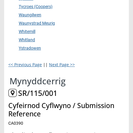
Tycroes (Coopers)
Waungilwen
Waunystrad Meurig
Whitemill
Whitland
Ystradowen
<< Previous Page
||
Next Page >>
Mynyddcerrig
SR/115/001
Cyfeirnod Cyflwyno / Submission
Reference
CA0390