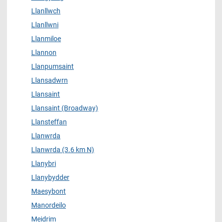
Llanllwch
Llanllwni
Llanmiloe
Llannon
Llanpumsaint
Llansadwrn
Llansaint
Llansaint (Broadway)
Llansteffan
Llanwrda
Llanwrda (3.6 km N)
Llanybri
Llanybydder
Maesybont
Manordeilo
Meidrim