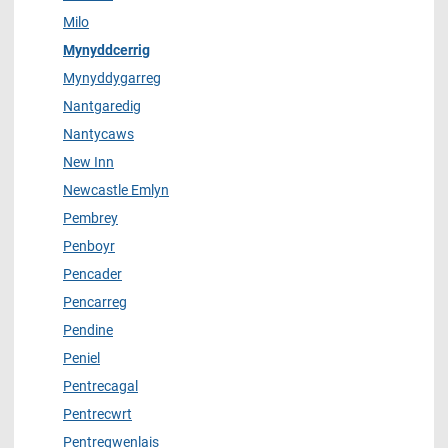
Milo
Mynyddcerrig
Mynyddygarreg
Nantgaredig
Nantycaws
New Inn
Newcastle Emlyn
Pembrey
Penboyr
Pencader
Pencarreg
Pendine
Peniel
Pentrecagal
Pentrecwrt
Pentregwenlais