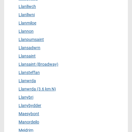
Llanllwch
Llanllwni
Llanmiloe
Llannon
Llanpumsaint
Llansadwrn
Llansaint
Llansaint (Broadway)
Llansteffan
Llanwrda
Llanwrda (3.6 km N)
Llanybri
Llanybydder
Maesybont
Manordeilo
Meidrim