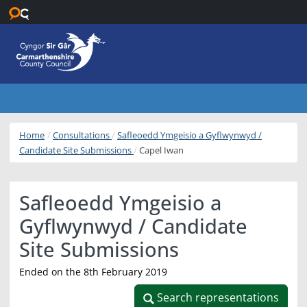
Skip to main content
Home
Consultations
Safleoedd Ymgeisio a Gyflwynwyd /
Candidate Site Submissions
Capel Iwan
Safleoedd Ymgeisio a
Gyflwynwyd / Candidate
Site Submissions
Ended on the 8th February 2019
Search representations
Search representations