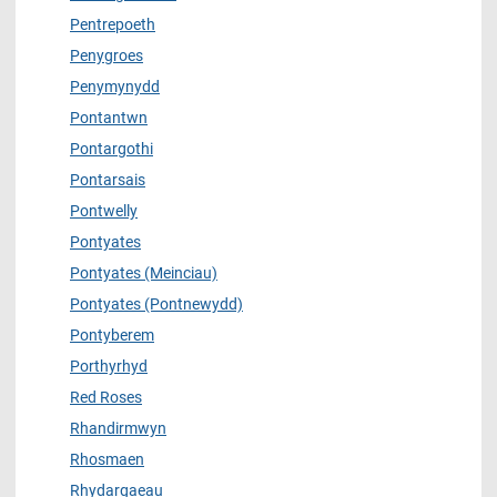
Pentrepoeth
Penygroes
Penymynydd
Pontantwn
Pontargothi
Pontarsais
Pontwelly
Pontyates
Pontyates (Meinciau)
Pontyates (Pontnewydd)
Pontyberem
Porthyrhyd
Red Roses
Rhandirmwyn
Rhosmaen
Rhydargaeau