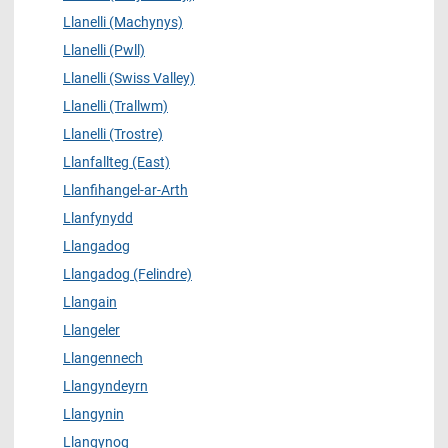
Llanelli (Machynys)
Llanelli (Pwll)
Llanelli (Swiss Valley)
Llanelli (Trallwm)
Llanelli (Trostre)
Llanfallteg (East)
Llanfihangel-ar-Arth
Llanfynydd
Llangadog
Llangadog (Felindre)
Llangain
Llangeler
Llangennech
Llangyndeyrn
Llangynin
Llangynog