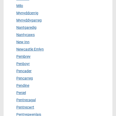
Milo
Mynyddcerrig
Mynyddygarreg
Nantgaredig
Nantycaws
New Inn
Newcastle Emlyn
Pembrey
Penboyr
Pencader
Pencarreg
Pendine
Peniel
Pentrecagal
Pentrecwrt
Pentregwenlais