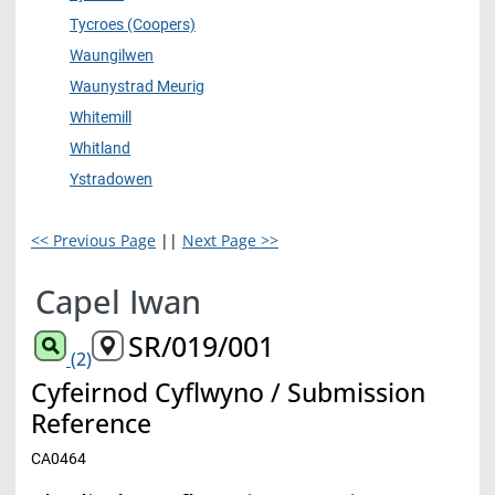
Tycroes (Coopers)
Waungilwen
Waunystrad Meurig
Whitemill
Whitland
Ystradowen
<< Previous Page
||
Next Page >>
Capel Iwan
SR/019/001
(2)
Cyfeirnod Cyflwyno / Submission
Reference
CA0464