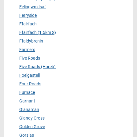
Felingwm Isaf
Ferryside
Ffairfach
Ffairfach (1.5km S)
Ffaldybrenin
Farmers
Five Roads
Five Roads (Horeb)
Foelgastell
Four Roads
Furnace
Garnant
Glanaman
Glandy Cross
Golden Grove
Gorslas