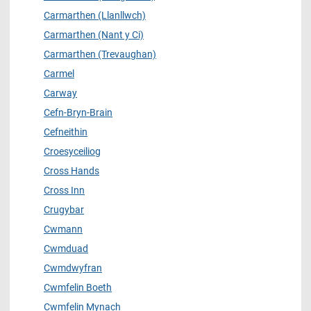
Carmarthen (Llanllwch)
Carmarthen (Nant y Ci)
Carmarthen (Trevaughan)
Carmel
Carway
Cefn-Bryn-Brain
Cefneithin
Croesyceiliog
Cross Hands
Cross Inn
Crugybar
Cwmann
Cwmduad
Cwmdwyfran
Cwmfelin Boeth
Cwmfelin Mynach