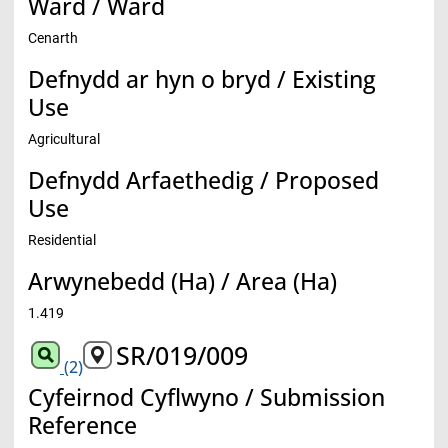
Ward / Ward
Cenarth
Defnydd ar hyn o bryd / Existing
Use
Agricultural
Defnydd Arfaethedig / Proposed
Use
Residential
Arwynebedd (Ha) / Area (Ha)
1.419
SR/019/009
(2)
Cyfeirnod Cyflwyno / Submission
Reference