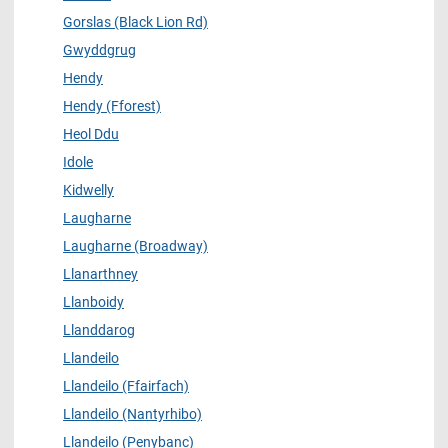
Gorslas (Black Lion Rd)
Gwyddgrug
Hendy
Hendy (Fforest)
Heol Ddu
Idole
Kidwelly
Laugharne
Laugharne (Broadway)
Llanarthney
Llanboidy
Llanddarog
Llandeilo
Llandeilo (Ffairfach)
Llandeilo (Nantyrhibo)
Llandeilo (Penybanc)