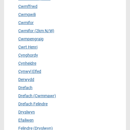
Cwmffrwd
Cwmgwili
Cwmifor
Cwmifor (2km N/W)
Cwmpengraig
Cwrt Henri
Cynghordy
Cynheidre
Cynwyl Elfed
Derwydd
Drefach
Drefach (Cwmmawr)
Drefach Felindre
Dryslwyn
Efailwen
Felindre (Dryslwyn)