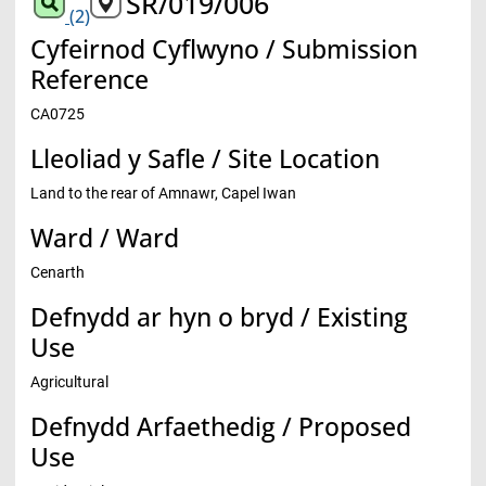
SR/019/006
(2)
Cyfeirnod Cyflwyno / Submission
Reference
CA0725
Lleoliad y Safle / Site Location
Land to the rear of Amnawr, Capel Iwan
Ward / Ward
Cenarth
Defnydd ar hyn o bryd / Existing
Use
Agricultural
Defnydd Arfaethedig / Proposed
Use