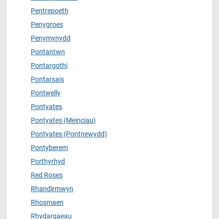
Pentrepoeth
Penygroes
Penymynydd
Pontantwn
Pontargothi
Pontarsais
Pontwelly
Pontyates
Pontyates (Meinciau)
Pontyates (Pontnewydd)
Pontyberem
Porthyrhyd
Red Roses
Rhandirmwyn
Rhosmaen
Rhydargaeau