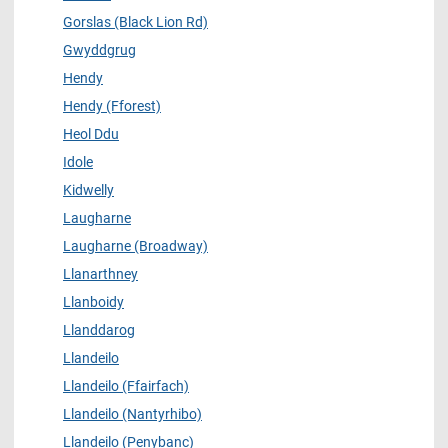
Gorslas (Black Lion Rd)
Gwyddgrug
Hendy
Hendy (Fforest)
Heol Ddu
Idole
Kidwelly
Laugharne
Laugharne (Broadway)
Llanarthney
Llanboidy
Llanddarog
Llandeilo
Llandeilo (Ffairfach)
Llandeilo (Nantyrhibo)
Llandeilo (Penybanc)