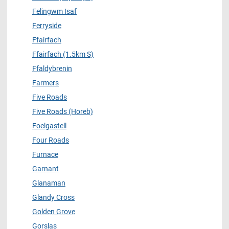
Felingwm Isaf
Ferryside
Ffairfach
Ffairfach (1.5km S)
Ffaldybrenin
Farmers
Five Roads
Five Roads (Horeb)
Foelgastell
Four Roads
Furnace
Garnant
Glanaman
Glandy Cross
Golden Grove
Gorslas