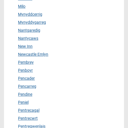
Milo
Mynyddcerrig
Mynyddygarreg
Nantgaredig
Nantycaws
New Inn
Newcastle Emlyn
Pembrey
Penboyr
Pencader
Pencarreg
Pendine
Peniel
Pentrecagal
Pentrecwrt
Pentregwenlais