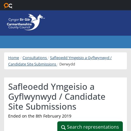
Skip to main content
Home
Consultations
Safleoedd Ymgeisio a Gyflwynwyd /
Candidate Site Submissions
Derwydd
Safleoedd Ymgeisio a
Gyflwynwyd / Candidate
Site Submissions
Ended on the 8th February 2019
Search representations
Search representations