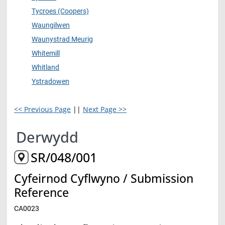
Tycroes (Coopers)
Waungilwen
Waunystrad Meurig
Whitemill
Whitland
Ystradowen
<< Previous Page
||
Next Page >>
Derwydd
SR/048/001
Cyfeirnod Cyflwyno / Submission
Reference
CA0023