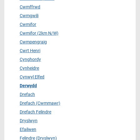
Cwmffrwd
Cwmgwili
Cwmifor
Cwmifor (2km N/W)
Cwmpengraig
Cwrt Henri
Cynghordy
Cynheidre
Cynwyl Elfed
Derwydd
Drefach
Drefach (Cwmmawr)
Drefach Felindre
Dryslwyn
Efailwen
Felindre (Dryslwyn)