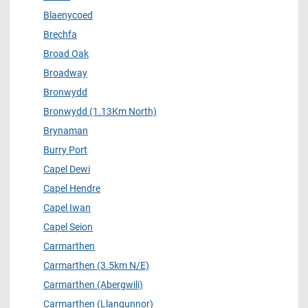
Blaenycoed
Brechfa
Broad Oak
Broadway
Bronwydd
Bronwydd (1.13Km North)
Brynaman
Burry Port
Capel Dewi
Capel Hendre
Capel Iwan
Capel Seion
Carmarthen
Carmarthen (3.5km N/E)
Carmarthen (Abergwili)
Carmarthen (Llangunnor)