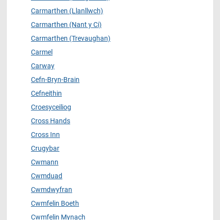
Carmarthen (Llanllwch)
Carmarthen (Nant y Ci)
Carmarthen (Trevaughan)
Carmel
Carway
Cefn-Bryn-Brain
Cefneithin
Croesyceiliog
Cross Hands
Cross Inn
Crugybar
Cwmann
Cwmduad
Cwmdwyfran
Cwmfelin Boeth
Cwmfelin Mynach