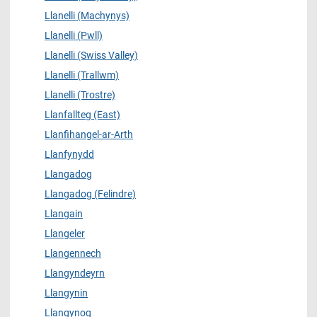
Llanelli (Machynys)
Llanelli (Pwll)
Llanelli (Swiss Valley)
Llanelli (Trallwm)
Llanelli (Trostre)
Llanfallteg (East)
Llanfihangel-ar-Arth
Llanfynydd
Llangadog
Llangadog (Felindre)
Llangain
Llangeler
Llangennech
Llangyndeyrn
Llangynin
Llangynog