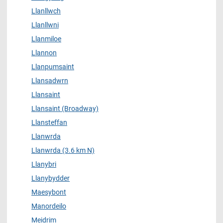
Llanllwch
Llanllwni
Llanmiloe
Llannon
Llanpumsaint
Llansadwrn
Llansaint
Llansaint (Broadway)
Llansteffan
Llanwrda
Llanwrda (3.6 km N)
Llanybri
Llanybydder
Maesybont
Manordeilo
Meidrim