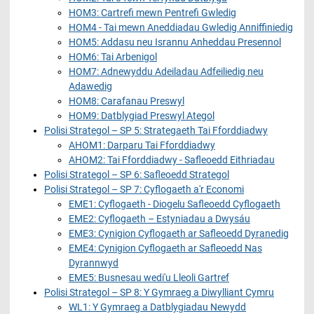
HOM3: Cartrefi mewn Pentrefi Gwledig
HOM4 - Tai mewn Aneddiadau Gwledig Anniffiniedig
HOM5: Addasu neu Isrannu Anheddau Presennol
HOM6: Tai Arbenigol
HOM7: Adnewyddu Adeiladau Adfeiliedig neu
Adawedig
HOM8: Carafanau Preswyl
HOM9: Datblygiad Preswyl Ategol
Polisi Strategol – SP 5: Strategaeth Tai Fforddiadwy
AHOM1: Darparu Tai Fforddiadwy
AHOM2: Tai Fforddiadwy - Safleoedd Eithriadau
Polisi Strategol – SP 6: Safleoedd Strategol
Polisi Strategol – SP 7: Cyflogaeth a'r Economi
EME1: Cyflogaeth - Diogelu Safleoedd Cyflogaeth
EME2: Cyflogaeth – Estyniadau a Dwysáu
EME3: Cynigion Cyflogaeth ar Safleoedd Dyranedig
EME4: Cynigion Cyflogaeth ar Safleoedd Nas
Dyrannwyd
EME5: Busnesau wedi'u Lleoli Gartref
Polisi Strategol – SP 8: Y Gymraeg a Diwylliant Cymru
WL1: Y Gymraeg a Datblygiadau Newydd