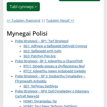
Tabl cynnwys >
<< Tudalen Flaenorol
||
Tudalen Nesaf >>
Mynegai Polisi
Polisi Strategol – SP1: Twf Strategol
SG1: Adfywio a Safleoedd Defnydd Cymysg
SG2: Safleoedd wrth Gefn
SG3: Penrhyn Pen-bre
Polisi Strategol - SP 2: Adwerthu a ChanolTrefi
RTC1: Diogelu siopau a chyfleusterau lleol
RTC2: Adwerthu mewn Ardaloedd Gwledig
Polisi Strategol – SP 3: Dosbarthu Cynaliadwy –
Fframwaith Anheddu
SD1: Terfynau Datblygu
Polisi Strategol – SP4: Dull Cynaliadwy o Ddarparu
Cartrefi Newydd
HOM1: Dyraniadau Tai
HOM2: Tai o fewn Terfynau Datblygu