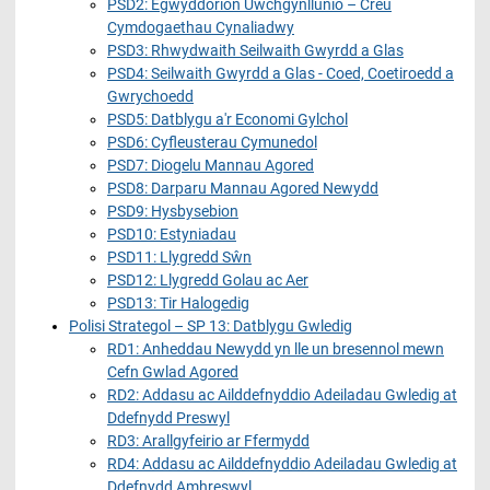
PSD2: Egwyddorion Uwchgynllunio – Creu
Cymdogaethau Cynaliadwy
PSD3: Rhwydwaith Seilwaith Gwyrdd a Glas
PSD4: Seilwaith Gwyrdd a Glas - Coed, Coetiroedd a
Gwrychoedd
PSD5: Datblygu a'r Economi Gylchol
PSD6: Cyfleusterau Cymunedol
PSD7: Diogelu Mannau Agored
PSD8: Darparu Mannau Agored Newydd
PSD9: Hysbysebion
PSD10: Estyniadau
PSD11: Llygredd Sŵn
PSD12: Llygredd Golau ac Aer
PSD13: Tir Halogedig
Polisi Strategol – SP 13: Datblygu Gwledig
RD1: Anheddau Newydd yn lle un bresennol mewn
Cefn Gwlad Agored
RD2: Addasu ac Ailddefnyddio Adeiladau Gwledig at
Ddefnydd Preswyl
RD3: Arallgyfeirio ar Ffermydd
RD4: Addasu ac Ailddefnyddio Adeiladau Gwledig at
Ddefnydd Amhreswyl