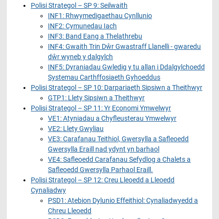
Polisi Strategol – SP 9: Seilwaith
INF1: Rhwymedigaethau Cynllunio
INF2: Cymunedau Iach
INF3: Band Eang a Thelathrebu
INF4: Gwaith Trin Dŵr Gwastraff Llanelli - gwaredu
dŵr wyneb y dalgylch
INF5: Dyraniadau Gwledig y tu allan i Ddalgylchoedd
Systemau Carthffosiaeth Gyhoeddus
Polisi Strategol – SP 10: Darpariaeth Sipsiwn a Theithwyr
GTP1: Llety Sipsiwn a Theithwyr
Polisi Strategol – SP 11: Yr Economi Ymwelwyr
VE1: Atyniadau a Chyfleusterau Ymwelwyr
VE2: Llety Gwyliau
VE3: Carafanau Teithiol, Gwersylla a Safleoedd
Gwersylla Eraill nad ydynt yn barhaol
VE4: Safleoedd Carafanau Sefydlog a Chalets a
Safleoedd Gwersylla Parhaol Eraill.
Polisi Strategol – SP 12: Creu Lleoedd a Lleoedd
Cynaliadwy
PSD1: Atebion Dylunio Effeithiol: Cynaliadwyedd a
Chreu Lleoedd