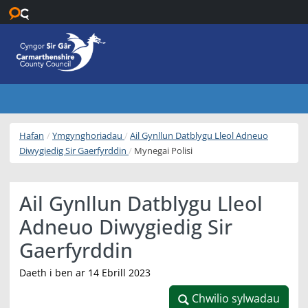
Neidio i’r prif gynnwys
Hafan
Ymgynghoriadau
Ail Gynllun Datblygu Lleol Adneuo
Diwygiedig Sir Gaerfyrddin
Mynegai Polisi
Ail Gynllun Datblygu Lleol
Adneuo Diwygiedig Sir
Gaerfyrddin
Daeth i ben ar 14 Ebrill 2023
Chwilio sylwadau
Chwilio sylwadau