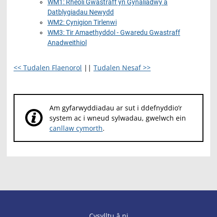
WM1: Rheoli Gwastraff yn Gynaliadwy a
Datblygiadau Newydd
WM2: Cynigion Tirlenwi
WM3: Tir Amaethyddol - Gwaredu Gwastraff
Anadweithiol
<< Tudalen Flaenorol
||
Tudalen Nesaf >>
Am gyfarwyddiadau ar sut i ddefnyddio’r
system ac i wneud sylwadau, gwelwch ein
canllaw cymorth
.
Cysylltu â ni