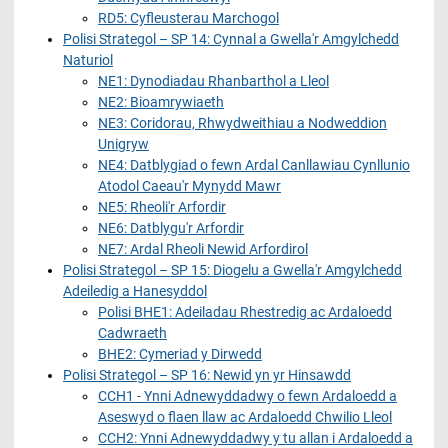
RD5: Cyfleusterau Marchogol
Polisi Strategol – SP 14: Cynnal a Gwella'r Amgylchedd
Naturiol
NE1: Dynodiadau Rhanbarthol a Lleol
NE2: Bioamrywiaeth
NE3: Coridorau, Rhwydweithiau a Nodweddion
Unigryw
NE4: Datblygiad o fewn Ardal Canllawiau Cynllunio
Atodol Caeau'r Mynydd Mawr
NE5: Rheoli'r Arfordir
NE6: Datblygu'r Arfordir
NE7: Ardal Rheoli Newid Arfordirol
Polisi Strategol – SP 15: Diogelu a Gwella'r Amgylchedd
Adeiledig a Hanesyddol
Polisi BHE1: Adeiladau Rhestredig ac Ardaloedd
Cadwraeth
BHE2: Cymeriad y Dirwedd
Polisi Strategol – SP 16: Newid yn yr Hinsawdd
CCH1 - Ynni Adnewyddadwy o fewn Ardaloedd a
Aseswyd o flaen llaw ac Ardaloedd Chwilio Lleol
CCH2: Ynni Adnewyddadwy y tu allan i Ardaloedd a