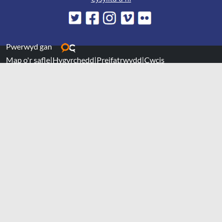
Pwerwyd gan
Map o'r safle
|
Hygyrchedd
|
Preifatrwydd
|
Cwcis