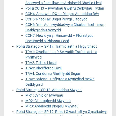
Aseswyd o flaen llaw ac Ardaloedd Chwilio Lleol
Polisi CCH3 – Pwyntiau Gwefru Cerbydau Trydan
CCH4: Ansawdd Dŵr a Diogelu Adnoddau Dŵr
CCH5: Rheoli ac Osgoi Perygl Llifogydd
CCH6: Ynni Adnewyddadwy a Charbon Isel mewn
Datblygiadau Newydd
CCH7: Newid yn yr Hinsawdd – Fforestydd,
Coetiroedd a Phlannu Coed
Polisi Strategol – SP 17: Trafnidiaeth a Hygyrchedd
TRA1: Gwelliannau i'r Seilwaith Trafnidiaeth a
Phriffyrdd
TRA2: Teithio Llesol
TRA3: Rheilffordd Gwili
TRA4: Coridorau Rheilffyrdd Segur
TRA5: Safonau Priffyrdd a Mynediad mewn
Datblygiad
Polisi Strategol SP 18: Adnoddau Mwynol
MR1: Cynigion Mwynau
MR2: Clustogfeydd Mwynau
MR3: Ardaloedd Diogelu Mwynau
Polisi Strategol – SP 19: Rheoli Gwastraff yn Gynaliadwy