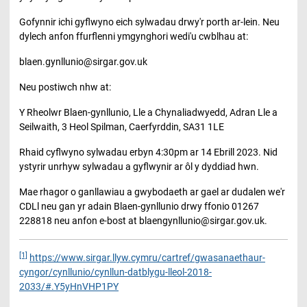
Gofynnir ichi gyflwyno eich sylwadau drwy'r porth ar-lein. Neu
dylech anfon ffurflenni ymgynghori wedi'u cwblhau at:
blaen.gynllunio@sirgar.gov.uk
Neu postiwch nhw at:
Y Rheolwr Blaen-gynllunio, Lle a Chynaliadwyedd, Adran Lle a
Seilwaith, 3 Heol Spilman, Caerfyrddin, SA31 1LE
Rhaid cyflwyno sylwadau erbyn 4:30pm ar 14 Ebrill 2023. Nid
ystyrir unrhyw sylwadau a gyflwynir ar ôl y dyddiad hwn.
Mae rhagor o ganllawiau a gwybodaeth ar gael ar dudalen we'r
CDLl neu gan yr adain Blaen-gynllunio drwy ffonio 01267
228818 neu anfon e-bost at blaengynllunio@sirgar.gov.uk.
[1]
https://www.sirgar.llyw.cymru/cartref/gwasanaethaur-
cyngor/cynllunio/cynllun-datblygu-lleol-2018-
2033/#.Y5yHnVHP1PY