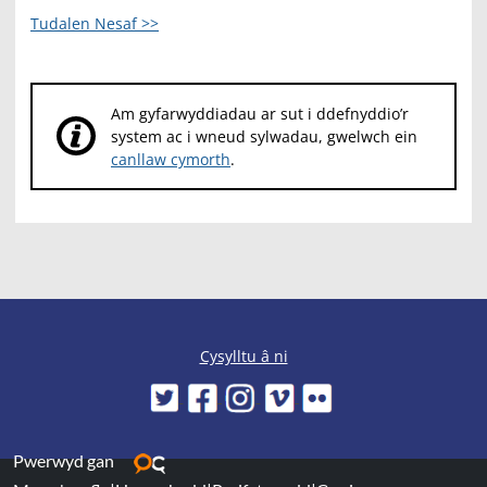
Tudalen Nesaf >>
Am gyfarwyddiadau ar sut i ddefnyddio’r
system ac i wneud sylwadau, gwelwch ein
canllaw cymorth
.
Cysylltu â ni
Pwerwyd gan