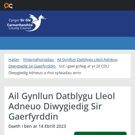
Neidio i’r prif gynnwys
Hafan
Ymgynghoriadau
Ail Gynllun Datblygu Lleol Adneuo
Diwygiedig Sir Gaerfyrddin
Sut i gael golwg ar yr 2il CDLl
Diwygiedig Adneuo a rhoi sylwadau arno
Ail Gynllun Datblygu Lleol
Adneuo Diwygiedig Sir
Gaerfyrddin
Daeth i ben ar 14 Ebrill 2023