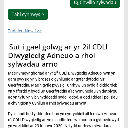
Chwilio sylwadau
Chwilio sylwadau
Tabl cynnwys >
Tudalen Nesaf >>
Sut i gael golwg ar yr 2il CDLl
Diwygiedig Adneuo a rhoi
sylwadau arno
il
Mae'r ymgynghoriad ar yr 2
CDLl Diwygiedig Adneuo hwn yn
gam pwysig yn y broses o gynllunio ar gyfer dyfodol Sir
Gaerfyrddin. Mae'n gyfle pwysig i unrhyw un sydd â diddordeb
yn y ffordd y bydd Sir Gaerfyrddin a'i chymunedau yn datblygu
ac yn tyfu yn y blynyddoedd sydd i ddod, a dod i ddeall polisïau
a chynigion y Cynllun a rhoi sylwadau arnynt.
Dylid nodi bod y ddogfen hon yn cynrychioli ail fersiwn Adneuo
o'r CDLl Diwygiedig ac yn disodli'r fersiwn honno a gyhoeddwyd
yn wreiddiol ar 29 Ionawr 2020. Ni fydd unrhyw sylwadau a