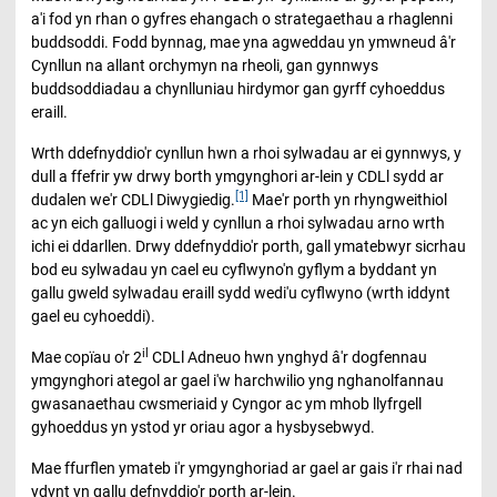
a'i fod yn rhan o gyfres ehangach o strategaethau a rhaglenni
buddsoddi. Fodd bynnag, mae yna agweddau yn ymwneud â'r
Cynllun na allant orchymyn na rheoli, gan gynnwys
buddsoddiadau a chynlluniau hirdymor gan gyrff cyhoeddus
eraill.
Wrth ddefnyddio'r cynllun hwn a rhoi sylwadau ar ei gynnwys, y
dull a ffefrir yw drwy borth ymgynghori ar-lein y CDLl sydd ar
[1]
dudalen we'r CDLl Diwygiedig.
Mae'r porth yn rhyngweithiol
ac yn eich galluogi i weld y cynllun a rhoi sylwadau arno wrth
ichi ei ddarllen. Drwy ddefnyddio'r porth, gall ymatebwyr sicrhau
bod eu sylwadau yn cael eu cyflwyno'n gyflym a byddant yn
gallu gweld sylwadau eraill sydd wedi'u cyflwyno (wrth iddynt
gael eu cyhoeddi).
il
Mae copïau o'r 2
CDLl Adneuo hwn ynghyd â'r dogfennau
ymgynghori ategol ar gael i'w harchwilio yng nghanolfannau
gwasanaethau cwsmeriaid y Cyngor ac ym mhob llyfrgell
gyhoeddus yn ystod yr oriau agor a hysbysebwyd.
Mae ffurflen ymateb i'r ymgynghoriad ar gael ar gais i'r rhai nad
ydynt yn gallu defnyddio'r porth ar-lein.