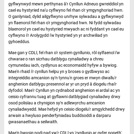
gyflwynwyd mewn perthynas â'r Cynllun Adneuo gwreiddiol yn
cael eu hystyried na'u cyflwyno fel rhan o'r ymgynghoriad hwn.
O ganlyniad, dylid ailgyflwyno unrhyw sylwadau a gyflwynwyd
yn flaenorol fel rhan o'r ymgynghoriad hwn. Ni fydd sylwadau
blaenorol yn cael eu hystyried mwyach ac ni fyddant yn cael eu
cyflwyno i'r Arolygydd i'w hystyried yn yr archwiliad yn
gyhoeddus.
Mae gan y CDLl, fel rhan o'r system gynllunio, rôl sylfaenol i'w
chwarae o ran sicrhau datblygu cynaliadwy a chreu
cymunedau iach, cydlynus ac economaidd hyfyw a bywiog.
Mae'n rhaid i'r cynllun helpu yn y broses o gydbwyso ac
integreiddio amcanion sy'n tynnu'n groes er mwyn diwallu'r
anghenion datblygu presennol ar yr un pryd â diogelu rhai'r
dyfodol. Mae'r Cynllun yn cydnabod anghenion ei ardal ac yn
ceisio cyfrannu tuag at gyflawni datblygiad cynaliadwy drwy
osod polisïau a chynigion sy'n adlewyrchu amcanion
cynaliadwyedd. Mae hefyd yn ceisio diogelu'r amgylchedd drwy
arwain a hwyluso penderfyniadau buddsoddi a darparu
gwasanaethau a seilwaith.
Mae'n bwysig nodi nad yw'r CDLl yn 'cynllunio ar gyfer popeth',