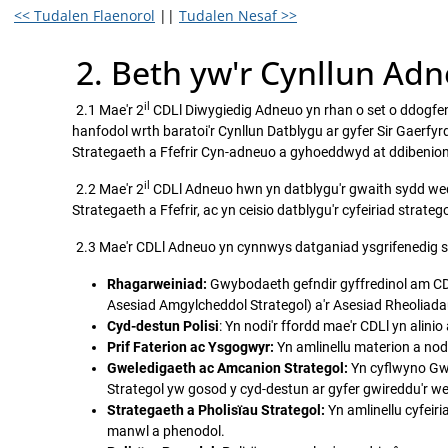
<< Tudalen Flaenorol
||
Tudalen Nesaf >>
2. Beth yw'r Cynllun Ad
il
2.1 Mae'r 2
CDLl Diwygiedig Adneuo yn rhan o set o ddogfenn
hanfodol wrth baratoi'r Cynllun Datblygu ar gyfer Sir Gaer
Strategaeth a Ffefrir Cyn-adneuo a gyhoeddwyd at ddibeni
il
2.2 Mae'r 2
CDLl Adneuo hwn yn datblygu'r gwaith sydd wedi
Strategaeth a Ffefrir, ac yn ceisio datblygu'r cyfeiriad stra
2.3 Mae'r CDLl Adneuo yn cynnwys datganiad ysgrifenedig sy'n 
Rhagarweiniad:
Gwybodaeth gefndir gyffredinol am CDL
Asesiad Amgylcheddol Strategol) a'r Asesiad Rheoliadau
Cyd-destun Polisi
: Yn nodi'r ffordd mae'r CDLl yn alinio
Prif Faterion ac Ysgogwyr:
Yn amlinellu materion a no
Gweledigaeth ac Amcanion Strategol:
Yn cyflwyno Gwe
Strategol yw gosod y cyd-destun ar gyfer gwireddu'r we
Strategaeth a Pholisïau Strategol:
Yn amlinellu cyfeiri
manwl a phenodol.