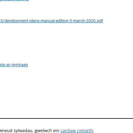
0-03/development-plans-manual-edition-3-march-2020.pdf
unio-ar-gymraeg
i wneud sylwadau, gwelwch ein
canllaw cymorth
.