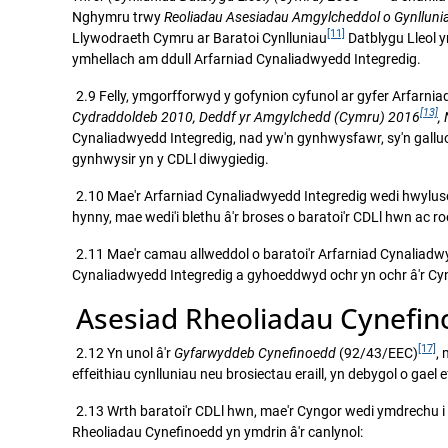
Nghymru trwy
Reoliadau Asesiadau
Amgylcheddol o Gynlluni
[11]
Llywodraeth Cymru ar Baratoi Cynlluniau
Datblygu Lleol y
ymhellach am ddull Arfarniad Cynaliadwyedd Integredig.
2.9 Felly, ymgorfforwyd y gofynion cyfunol ar gyfer Arfar
[13]
Cydraddoldeb 2010, Deddf yr Amgylchedd (Cymru) 2016
,
Cynaliadwyedd Integredig, nad yw'n gynhwysfawr, sy'n galluo
gynhwysir yn y CDLl diwygiedig.
2.10 Mae'r Arfarniad Cynaliadwyedd Integredig wedi hwyluso 
hynny, mae wedi'i blethu â'r broses o baratoi'r CDLl hwn ac ro
2.11 Mae'r camau allweddol o baratoi'r Arfarniad Cynaliadw
Cynaliadwyedd Integredig a gyhoeddwyd ochr yn ochr â'r Cy
Asesiad Rheoliadau Cynefi
[17]
2.12 Yn unol â'r
Gyfarwyddeb Cynefinoedd
(92/43/EEC)
,
effeithiau cynlluniau neu brosiectau eraill, yn debygol o ga
2.13 Wrth baratoi'r CDLl hwn, mae'r Cyngor wedi ymdrechu i
Rheoliadau Cynefinoedd yn ymdrin â'r canlynol: