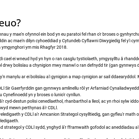
neuo?
au y mae'n ofynnol ein bod yn eu paratoi fel rhan o'r broses o gynhyrchu
fyrddin ac mae'n dilyn cyhoeddiad y Cytundeb Cyflawni Diwygiedig fel y
on ymgynghori ym mis Rhagfyr 2018.
 cael ei wneud hyd yn hyn o ran casglu tystiolaeth, ymgysylltu â rhandd
tegol drwy bolisïau a chynigion mwy manwl o ran defnydd tir (gan gynnwys d
manylu ar ei bolisïau a'i gynigion a map cynigion ar sail ddaearyddol. Ma
l Sir Gaerfyrddin gan gynnwys amlinellu rôl yr Arfarniad Cynaliadwyedd 
 Cynefinoedd yn y broses o lunio'r cynllun.
 â'r cyd-destun polisi cenedlaethol, rhanbarthol a lleol, ac yn rhoi sylw iddo
dwyd mewn perthynas â'r CDLl.
ledigaeth y CDLl a'r Amcanion Strategol cysylltiedig, gan gyfleu'r math o 
ledigaeth.
ad strategol y CDLl sydd, ynghyd â'r fframwaith gofodol ac aneddiadau a'r 