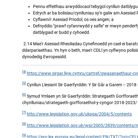
Pennu effeithiau arwyddocaol tebygol cynllun datblygu 
Edrych ar ba bolisïau/cynlluniau sy'n galw am Asesiad Pr
Cyflawni'r Asesiad Priodol, os oes angen; a
Defnyddio "prawf cyfanrwydd y safle" er mwyn penderf
datblygiad er budd y cyhoedd.
2.14 Mae'r Asesiad Rheoliadau Cynefinoedd yn cael ei baratoi 
ddarpariaethau. Yn hyn o beth, mae'r CDLl yn cyflwyno polisï
dynodedig Ewropeaidd.
[4]
https://www.sirgar.llyw.cymru/cartref/gwasanaethaur-cy
[5]
Cynllun Llesiant Sir Gaerfyrddin: Y Sir Gâr a Garem – 201
[6]
Symud Ymlaen yn Sir Gaerfyrddin: Strategaeth Gorfforaet
chynlluniau/strategaeth-gorfforaethol-y-cyngor-2018-2023/
[7]
http://www.legislation.gov.uk/ukpga/2004/5/contents
[8]
http://www.legislation.gov.uk/wsi/2005/2839/contents/
[9]
https://eur-lex.europa.eu/
legal-content/EN/TXT/?uri=CE