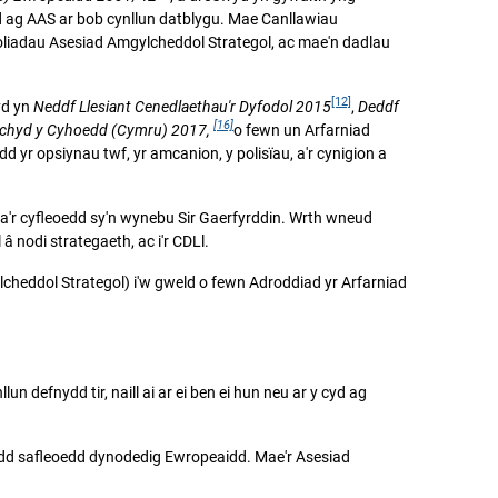
d ag AAS ar bob cynllun datblygu. Mae Canllawiau
eoliadau Asesiad Amgylcheddol Strategol, ac mae'n dadlau
[12]
yd yn
Neddf Llesiant Cenedlaethau'r Dyfodol 2015
,
Deddf
[16]
echyd y Cyhoedd (Cymru) 2017,
o fewn un Arfarniad
yr opsiynau twf, yr amcanion, y polisïau, a'r cynigion a
 a'r cyfleoedd sy'n wynebu Sir Gaerfyrddin. Wrth wneud
â nodi strategaeth, ac i'r CDLl.
cheddol Strategol) i'w gweld o fewn Adroddiad yr Arfarniad
 defnydd tir, naill ai ar ei ben ei hun neu ar y cyd ag
wydd safleoedd dynodedig Ewropeaidd. Mae'r Asesiad