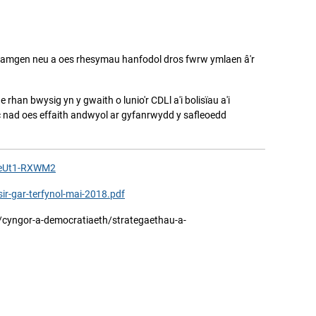
n amgen neu a oes rhesymau hanfodol dros fwrw ymlaen â'r
rhan bwysig yn y gwaith o lunio'r CDLl a'i bolisïau a'i
ac nad oes effaith andwyol ar gyfanrwydd y safleoedd
.XeUt1-RXWM2
ir-gar-terfynol-mai-2018.pdf
f/cyngor-a-democratiaeth/strategaethau-a-