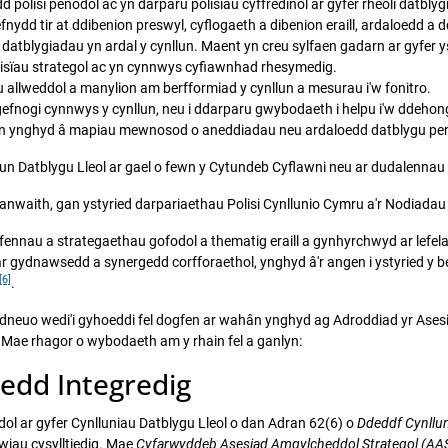
polisi penodol ac yn darparu polisïau cyffredinol ar gyfer rheoli datblygi
fnydd tir at ddibenion preswyl, cyflogaeth a dibenion eraill, ardaloedd a
 a datblygiadau yn ardal y cynllun. Maent yn creu sylfaen gadarn ar gyfer
polisïau strategol ac yn cynnwys cyfiawnhad rhesymedig.
 allweddol a manylion am berfformiad y cynllun a mesurau i'w fonitro.
efnogi cynnwys y cynllun, neu i ddarparu gwybodaeth i helpu i'w ddehong
n ynghyd â mapiau mewnosod o aneddiadau neu ardaloedd datblygu penodo
n Datblygu Lleol ar gael o fewn y Cytundeb Cyflawni neu ar dudalennau
anwaith, gan ystyried darpariaethau Polisi Cynllunio Cymru a'r Nodiada
fennau a strategaethau gofodol a thematig eraill a gynhyrchwyd ar lefela
 ar gydnawsedd a synergedd corfforaethol, ynghyd â'r angen i ystyried y b
[6]
.
 Adneuo wedi'i gyhoeddi fel dogfen ar wahân ynghyd ag Adroddiad yr Ase
Mae rhagor o wybodaeth am y rhain fel a ganlyn:
edd Integredig
l ar gyfer Cynlluniau Datblygu Lleol o dan Adran 62(6) o
Ddeddf Cynllu
wiau cysylltiedig. Mae
Cyfarwyddeb Asesiad Amgylcheddol Strategol (AA