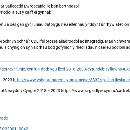
ar Safleoedd Ewropeaidd lle bo'n berthnasol;
iodol a sut y caiff ei gynnal;
ynu a oes gan gynlluniau datblygu neu elfennau ynddynt unrhyw atebio
ochr yn ochr â'r CDLl fel proses ailadroddol ac integredig. Mae'n chwarae 
au a chynigion sy'n sicrhau bod gofynion y rheoliadau'n cael eu bodloni 
ngor/cynllunio/cynllun-datblygu-lleol-2018-2033/cytundeb-cyflawni/#
8 – 2023
https://www.ysirgaragarem.cymru/media/8332/cynllun-llesiant-s
hol Newydd y Cyngor 2018 – 2023 https://www.sirgar.llyw.cymru/cartre
made
LEX:32001L0042