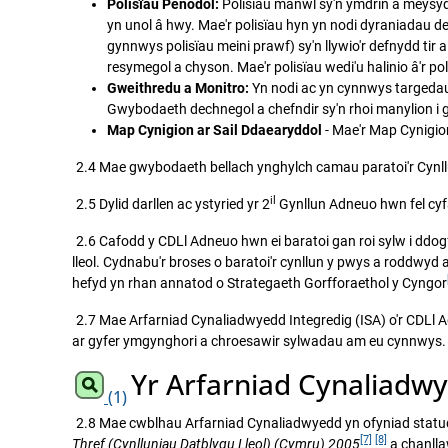
Polisïau Penodol:
Polisïau manwl sy'n ymdrin â meysydd 
yn unol â hwy. Mae'r polisïau hyn yn nodi dyraniadau de
gynnwys polisïau meini prawf) sy'n llywio'r defnydd tir
resymegol a chyson. Mae'r polisïau wedi'u halinio â'r 
Gweithredu a Monitro:
Yn nodi ac yn cynnwys targedau
Gwybodaeth dechnegol a chefndir sy'n rhoi manylion i g
Map Cynigion ar Sail Ddaearyddol
- Mae'r Map Cynigio
2.4 Mae gwybodaeth bellach ynghylch camau paratoi'r Cynllu
il
2.5 Dylid darllen ac ystyried yr 2
Gynllun Adneuo hwn fel cyf
2.6 Cafodd y CDLl Adneuo hwn ei baratoi gan roi sylw i ddog
lleol. Cydnabu'r broses o baratoi'r cynllun y pwys a roddwyd
hefyd yn rhan annatod o Strategaeth Gorfforaethol y Cyngor
2.7 Mae Arfarniad Cynaliadwyedd Integredig (ISA) o'r CDLl
ar gyfer ymgynghori a chroesawir sylwadau am eu cynnwys. 
Yr Arfarniad Cynaliadwy
(1)
2.8 Mae cwblhau Arfarniad Cynaliadwyedd yn ofyniad statudo
[7]
[8]
Thref (Cynlluniau Datblygu Lleol) (Cymru) 2005
a chanlla