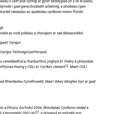
adau y caiff pob cynnig ar gyfer datblygiad yn y sir ei asesu
 ddynodir i gael gwarchodaeth arbennig, a pholisïau (gan
 ystyried ceisiadau ac apeliadau cynllunio mewn ffordd
li.
l yn nodi polisïau a chynigion ar sail ddaearyddol.
 gwe'r Cyngor.
u Cyngor Technegol perthnasol.
u cenedlaethol a rhanbarthol, ynghyd â'r rheiny â phwyslais
[5]
erthynas rhwng y CDLl a'r Cynllun Llesiant
. Mae'r CDLl
siad Rheoliadau Cynefinoedd. Mae'r ddwy ddogfen hyn ar gael
nio
a Phrynu Gorfodol 2004
,
Rheoliadau Cynllunio Gwlad a
[9]
S) Ewropeaidd 2001/42
, a droswyd yn gyfraith yng