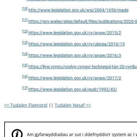
[10]
http://www.legislation.gov.uk/wsi/2004/1656/made
[11]
https://gov.wales/sites/default/files/publications/202
[12]
https://www.legislation.gov.uk/cy/anaw/2015/2
[13]
https://www.legislation.gov.uk/cy/ukpga/2010/15
[14]
https://www.legislation.gov.uk/cy/anaw/2016/3
[15]
https://llyw.cymru/nodyn-cyngor-technegol-tan-20-cynll
[16]
https://www.legislation.gov.uk/cy/anaw/2017/2
[17]
https://www.legislation.gov.uk/eudr/1992/43/
<< Tudalen Flaenorol
||
Tudalen Nesaf >>
Am gyfarwyddiadau ar sut i ddefnyddio’r system ac 