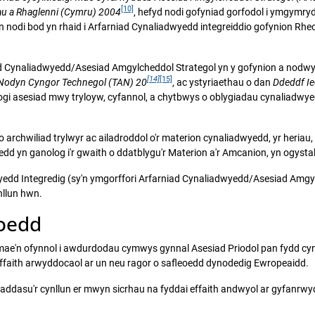
[10]
au a Rhaglenni (Cymru) 2004
, hefyd nodi gofyniad gorfodol i ymgymry
n nodi bod yn rhaid i Arfarniad Cynaliadwyedd integreiddio gofynion Rh
niad Cynaliadwyedd/Asesiad Amgylcheddol Strategol yn y gofynion a nodw
[14]
[15]
 Nodyn Cyngor Technegol (TAN) 20
, ac ystyriaethau o dan
Ddeddf I
gi asesiad mwy tryloyw, cyfannol, a chytbwys o oblygiadau cynaliadwyedd 
archwiliad trylwyr ac ailadroddol o'r materion cynaliadwyedd, yr heriau,
edd yn ganolog i'r gwaith o ddatblygu'r Materion a'r Amcanion, yn ogystal 
yedd Integredig (sy'n ymgorffori Arfarniad Cynaliadwyedd/Asesiad Amgyl
nllun hwn.
noedd
 mae'n ofynnol i awdurdodau cymwys gynnal Asesiad Priodol pan fydd cynllun
el effaith arwyddocaol ar un neu ragor o safleoedd dynodedig Ewropeaidd.
 addasu'r cynllun er mwyn sicrhau na fyddai effaith andwyol ar gyfanr