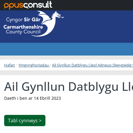
Neidio i’r prif gynnwys
Hafan
Ymgynghoriadau
Ail Gynllun Datblygu Lleol Adneuo Diwygiedig 
Ail Gynllun Datblygu L
Daeth i ben ar 14 Ebrill 2023
Tabl cynnwys >