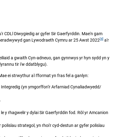
'r CDLl Diwygiedig ar gyfer Sir Gaerfyrddin. Mae'n gam
[4]
'i cymeradwywyd gan Lywodraeth Cymru ar 25 Awst 2022
a'r
eiliaid a gwaith Cyn-adneuo, gan gynnwys yr hyn sydd yn y
yrannu tir i'w ddatblygu).
e ei strwythur a'i fformat yn fras fel a ganlyn:
Integredig (yn ymgorffori'r Arfarniad Cynaliadwyedd/
.
le y rhagwelir y dylai Sir Gaerfyrddin fod. Rôl yr Amcanion
polisïau strategol, yn rhoi'r cyd-destun ar gyfer polisïau