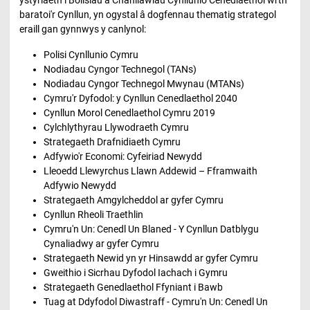
baratoi'r Cynllun, yn ogystal â dogfennau thematig strategol
eraill gan gynnwys y canlynol:
Polisi Cynllunio Cymru
Nodiadau Cyngor Technegol (TANs)
Nodiadau Cyngor Technegol Mwynau (MTANs)
Cymru'r Dyfodol: y Cynllun Cenedlaethol 2040
Cynllun Morol Cenedlaethol Cymru 2019
Cylchlythyrau Llywodraeth Cymru
Strategaeth Drafnidiaeth Cymru
Adfywio'r Economi: Cyfeiriad Newydd
Lleoedd Llewyrchus Llawn Addewid – Fframwaith
Adfywio Newydd
Strategaeth Amgylcheddol ar gyfer Cymru
Cynllun Rheoli Traethlin
Cymru'n Un: Cenedl Un Blaned - Y Cynllun Datblygu
Cynaliadwy ar gyfer Cymru
Strategaeth Newid yn yr Hinsawdd ar gyfer Cymru
Gweithio i Sicrhau Dyfodol Iachach i Gymru
Strategaeth Genedlaethol Ffyniant i Bawb
Tuag at Ddyfodol Diwastraff - Cymru'n Un: Cenedl Un