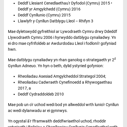
Deddf Llesiant Cenedlaethau'r Dyfodol (Cymru) 2015 •
Deddf yr Amgylchedd (Cymru) 2016
Deddf Cynllunio (Cymru) 2015
Llawlyfr y Cynllun Datblygu Lleol – Rhifyn 3
Mae dyletswydd gyfreithiol ar Lywodraeth Cymru drwy Ddeddf
Llywodraeth Cymru 2006 i hyrwyddo datblygu cynaliadwy. Yn
ei dro mae cyfrifoldeb ar Awdurdodau Lleol i fodloni'r gofyniad
hwn.
il
Mae datblygu cynaliadwy yn rhan ganolog o strategaeth yr 2
Gynllun Adneuo. Yn hyn o beth, dylid ystyried gofynion:
Rheoliadau Asesiad Amgylcheddol Strategol 2004;
Rheoliadau Cadwraeth Cynefinoedd a Rhywogaethau
2017, a
Deddf Cydraddoldeb 2010
Mae pob un o'r uchod wedi bod yn allweddol wrth lunio'r Cynllun
ac wedi dylanwadu ar ei gynnwys.
Yn ogystal â'r fframwaith deddfwriaethol uchod, rhoddir
ystyriaeth i Bolisïau a Chanllawiau Cynllunio Cenedlaethol wrth