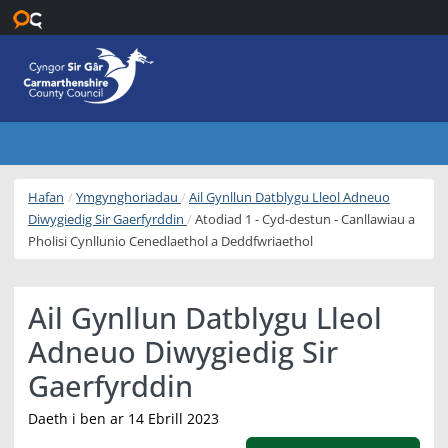
Neidio i’r prif gynnwys
Hafan
Ymgynghoriadau
Ail Gynllun Datblygu Lleol Adneuo
Diwygiedig Sir Gaerfyrddin
Atodiad 1 - Cyd-destun - Canllawiau a
Pholisi Cynllunio Cenedlaethol a Deddfwriaethol
Ail Gynllun Datblygu Lleol
Adneuo Diwygiedig Sir
Gaerfyrddin
Daeth i ben ar 14 Ebrill 2023