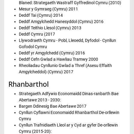
Blaned: Strategaeth Wastraff Gyffredinol Cymru (2010)
Mesur y Gymraeg (Cymru) 2011
Deddf Tai (Cymru) 2014
Deddf Amgylchedd Hanesyddol (Cymru) 2016
Deddf Teithio Llesol (Cymru) 2013
Deddf Cymru (2017
Llywodraeth Cymru - Pobl, Lleoedd, Dyfodol - Cynllun
Gofodol Cymru
Deddf yr Amgylchedd (Cymru) 2016
Deddf Cefn Gwlad a Hawliau Tramwy 2000
Rheoliadau Cynllunio Gwlad a Thref (Asesu Effaith
Amgylcheddol) (Cymru) 2017
Rhanbarthol
Strategaeth Adfywio Economaidd Dinas-ranbarth Bae
Abertawe 2013 - 2030:
Bargen Ddinesig Bae Abertawe 2017
Cynllun Cyflawni Economaidd Rhanbarthol De-orllewin
Cymru
Cynllun Trafnidiaeth Lleol ar y Cyd ar gyfer De-orllewin
Cymru (2015-20):