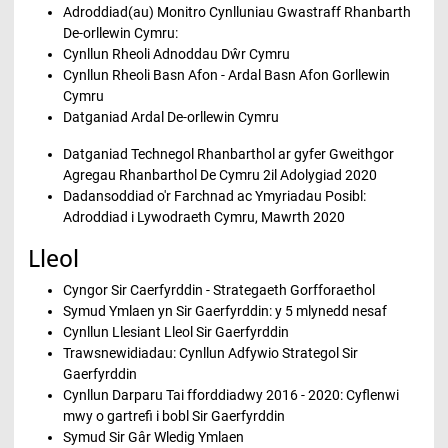
Adroddiad(au) Monitro Cynlluniau Gwastraff Rhanbarth
De-orllewin Cymru:
Cynllun Rheoli Adnoddau Dŵr Cymru
Cynllun Rheoli Basn Afon - Ardal Basn Afon Gorllewin
Cymru
Datganiad Ardal De-orllewin Cymru
Datganiad Technegol Rhanbarthol ar gyfer Gweithgor
Agregau Rhanbarthol De Cymru 2il Adolygiad 2020
Dadansoddiad o'r Farchnad ac Ymyriadau Posibl:
Adroddiad i Lywodraeth Cymru, Mawrth 2020
Lleol
Cyngor Sir Caerfyrddin - Strategaeth Gorfforaethol
Symud Ymlaen yn Sir Gaerfyrddin: y 5 mlynedd nesaf
Cynllun Llesiant Lleol Sir Gaerfyrddin
Trawsnewidiadau: Cynllun Adfywio Strategol Sir
Gaerfyrddin
Cynllun Darparu Tai fforddiadwy 2016 - 2020: Cyflenwi
mwy o gartrefi i bobl Sir Gaerfyrddin
Symud Sir Gâr Wledig Ymlaen