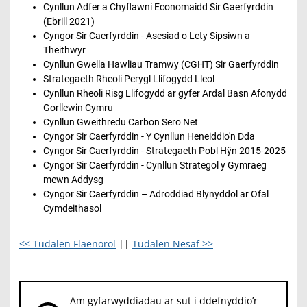
Cynllun Adfer a Chyflawni Economaidd Sir Gaerfyrddin
(Ebrill 2021)
Cyngor Sir Caerfyrddin - Asesiad o Lety Sipsiwn a
Theithwyr
Cynllun Gwella Hawliau Tramwy (CGHT) Sir Gaerfyrddin
Strategaeth Rheoli Perygl Llifogydd Lleol
Cynllun Rheoli Risg Llifogydd ar gyfer Ardal Basn Afonydd
Gorllewin Cymru
Cynllun Gweithredu Carbon Sero Net
Cyngor Sir Caerfyrddin - Y Cynllun Heneiddio'n Dda
Cyngor Sir Caerfyrddin - Strategaeth Pobl Hŷn 2015-2025
Cyngor Sir Caerfyrddin - Cynllun Strategol y Gymraeg
mewn Addysg
Cyngor Sir Caerfyrddin – Adroddiad Blynyddol ar Ofal
Cymdeithasol
<< Tudalen Flaenorol
||
Tudalen Nesaf >>
Am gyfarwyddiadau ar sut i ddefnyddio’r