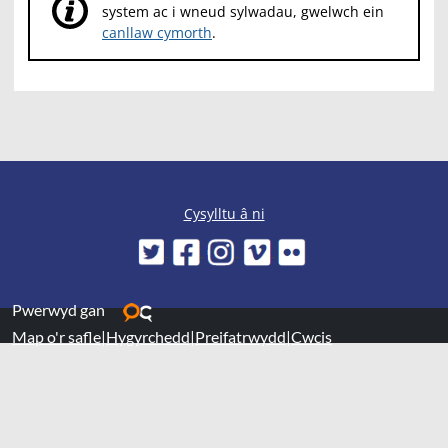
system ac i wneud sylwadau, gwelwch ein
canllaw cymorth
.
Cysylltu â ni
Pwerwyd gan
Map o'r safle
|
Hygyrchedd
|
Preifatrwydd
|
Cwcis