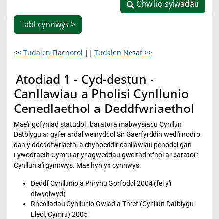
Chwilio sylwadau
Chwilio sylwadau
Tabl cynnwys >
<< Tudalen Flaenorol
||
Tudalen Nesaf >>
Atodiad 1 - Cyd-destun -
Canllawiau a Pholisi Cynllunio
Cenedlaethol a Deddfwriaethol
Mae'r gofyniad statudol i baratoi a mabwysiadu Cynllun
Datblygu ar gyfer ardal weinyddol Sir Gaerfyrddin wedi'i nodi o
dan y ddeddfwriaeth, a chyhoeddir canllawiau penodol gan
Lywodraeth Cymru ar yr agweddau gweithdrefnol ar baratoi'r
Cynllun a'i gynnwys. Mae hyn yn cynnwys:
Deddf Cynllunio a Phrynu Gorfodol 2004 (fel y'i
diwygiwyd)
Rheoliadau Cynllunio Gwlad a Thref (Cynllun Datblygu
Lleol, Cymru) 2005