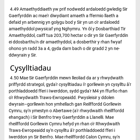
4.49 Amaethyddiaeth yw prif nodwedd ardaloedd gwledig Sir
Gaerfyrddin ac mae'r diwydiant amaeth a ffermio llaeth a
defaid yn arbennig yn golygu bod y Sir yn un o'r ardaloedd
amaethyddol pwysicaf yng Nghymru. Yn ôl y Dosbarthiad Tir
Amaethyddol, caiff tua 203,700 hectar o dir yn Sir Gaerfyrddin
ei ddosbarthu'n dir amaethyddol, a dosberthir y rhan fwyaf
ohono yn radd 3a a 4, gyda darn bach o dir gradd 2 yn ne-
ddwyrain y Sir.
Cysylltiadau
4.50 Mae Sir Gaerfyrddin mewn lleoliad da ar y rhwydwaith
priffyrdd strategol, gyda'r cysylltiadau i'r gorllewin yn cysylltu â'r
porthladdoedd fferi i Iwerddon, sydd gyda'r M4 yn ffurfio rhan
o'r Rhwydwaith Traws-Ewropeaidd. Pwysleisir y ddolen
dwyrain–gorllewin hon ymhellach gan Reilffordd Gorllewin
Cymru, sy'n ymestyn o Abertawe (a'r rhwydwaith rheilffordd
ehangach) i Sir Benfro trwy Gaerfyrddin a Llanelli. Mae
rheilffordd Gorllewin Cymru hefyd yn rhan o'r Rhwydwaith
Traws-Ewropeaidd sy'n cysylltu â'r porthladdoedd fferi i
Iwerddon yn Sir Benfro. Mae rheilffordd Calon Cymru, sy'n