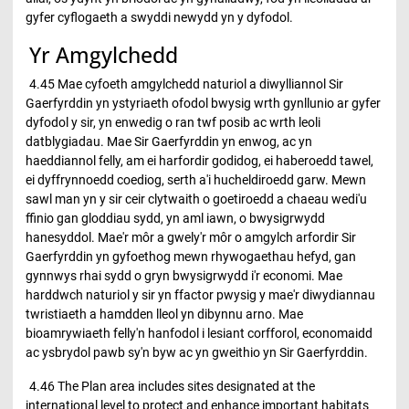
gyfer cyflogaeth a swyddi newydd yn y dyfodol.
Yr Amgylchedd
4.45 Mae cyfoeth amgylchedd naturiol a diwylliannol Sir
Gaerfyrddin yn ystyriaeth ofodol bwysig wrth gynllunio ar gyfer
dyfodol y sir, yn enwedig o ran twf posib ac wrth leoli
datblygiadau. Mae Sir Gaerfyrddin yn enwog, ac yn
haeddiannol felly, am ei harfordir godidog, ei haberoedd tawel,
ei dyffrynnoedd coediog, serth a'i hucheldiroedd garw. Mewn
sawl man yn y sir ceir clytwaith o goetiroedd a chaeau wedi'u
ffinio gan gloddiau sydd, yn aml iawn, o bwysigrwydd
hanesyddol. Mae'r môr a gwely'r môr o amgylch arfordir Sir
Gaerfyrddin yn gyfoethog mewn rhywogaethau hefyd, gan
gynnwys rhai sydd o gryn bwysigrwydd i'r economi. Mae
harddwch naturiol y sir yn ffactor pwysig y mae'r diwydiannau
twristiaeth a hamdden lleol yn dibynnu arno. Mae
bioamrywiaeth felly'n hanfodol i lesiant corfforol, economaidd
ac ysbrydol pawb sy'n byw ac yn gweithio yn Sir Gaerfyrddin.
4.46 The Plan area includes sites designated at the
international level to protect and enhance important habitats