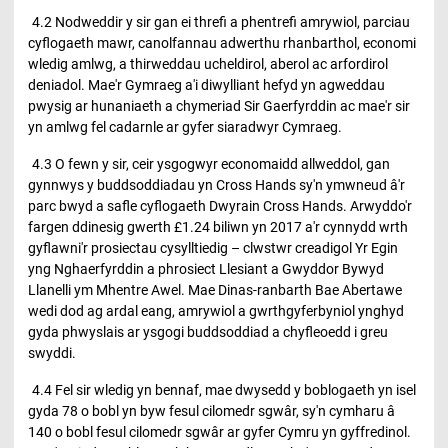
4.2 Nodweddir y sir gan ei threfi a phentrefi amrywiol, parciau
cyflogaeth mawr, canolfannau adwerthu rhanbarthol, economi
wledig amlwg, a thirweddau ucheldirol, aberol ac arfordirol
deniadol. Mae'r Gymraeg a'i diwylliant hefyd yn agweddau
pwysig ar hunaniaeth a chymeriad Sir Gaerfyrddin ac mae'r sir
yn amlwg fel cadarnle ar gyfer siaradwyr Cymraeg.
4.3 O fewn y sir, ceir ysgogwyr economaidd allweddol, gan
gynnwys y buddsoddiadau yn Cross Hands sy'n ymwneud â'r
parc bwyd a safle cyflogaeth Dwyrain Cross Hands. Arwyddo'r
fargen ddinesig gwerth £1.24 biliwn yn 2017 a'r cynnydd wrth
gyflawni'r prosiectau cysylltiedig – clwstwr creadigol Yr Egin
yng Nghaerfyrddin a phrosiect Llesiant a Gwyddor Bywyd
Llanelli ym Mhentre Awel. Mae Dinas-ranbarth Bae Abertawe
wedi dod ag ardal eang, amrywiol a gwrthgyferbyniol ynghyd
gyda phwyslais ar ysgogi buddsoddiad a chyfleoedd i greu
swyddi.
4.4 Fel sir wledig yn bennaf, mae dwysedd y boblogaeth yn isel
gyda 78 o bobl yn byw fesul cilomedr sgwâr, sy'n cymharu â
140 o bobl fesul cilomedr sgwâr ar gyfer Cymru yn gyffredinol.