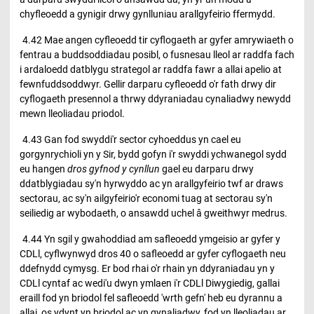
chyfleoedd a gynigir drwy gynlluniau arallgyfeirio ffermydd.
4.42 Mae angen cyfleoedd tir cyflogaeth ar gyfer amrywiaeth o
fentrau a buddsoddiadau posibl, o fusnesau lleol ar raddfa fach
i ardaloedd datblygu strategol ar raddfa fawr a allai apelio at
fewnfuddsoddwyr. Gellir darparu cyfleoedd o'r fath drwy dir
cyflogaeth presennol a thrwy ddyraniadau cynaliadwy newydd
mewn lleoliadau priodol.
4.43 Gan fod swyddi'r sector cyhoeddus yn cael eu
gorgynrychioli yn y Sir, bydd gofyn i'r swyddi ychwanegol sydd
eu hangen
dros gyfnod y cynllun
gael eu darparu drwy
ddatblygiadau sy'n hyrwyddo ac yn arallgyfeirio twf ar draws
sectorau, ac sy'n ailgyfeirio'r economi tuag at sectorau sy'n
seiliedig ar wybodaeth, o ansawdd uchel â gweithwyr medrus.
4.44 Yn sgil y gwahoddiad am safleoedd ymgeisio ar gyfer y
CDLl, cyflwynwyd dros 40 o safleoedd ar gyfer cyflogaeth neu
ddefnydd cymysg. Er bod rhai o'r rhain yn ddyraniadau yn y
CDLl cyntaf ac wedi'u dwyn ymlaen i'r CDLl Diwygiedig, gallai
eraill fod yn briodol fel safleoedd 'wrth gefn' heb eu dyrannu a
allai, os ydynt yn briodol ac yn gynaliadwy, fod yn lleoliadau ar