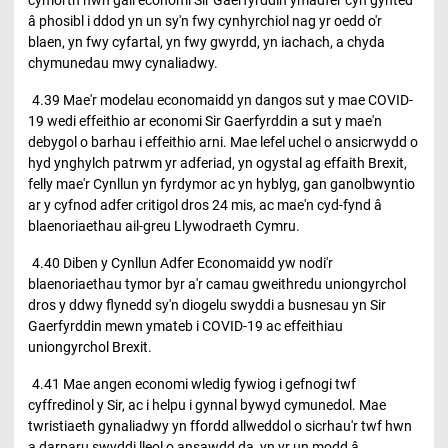
â phosibl i ddod yn un sy'n fwy cynhyrchiol nag yr oedd o'r
blaen, yn fwy cyfartal, yn fwy gwyrdd, yn iachach, a chyda
chymunedau mwy cynaliadwy.
4.39 Mae'r modelau economaidd yn dangos sut y mae COVID-
19 wedi effeithio ar economi Sir Gaerfyrddin a sut y mae'n
debygol o barhau i effeithio arni. Mae lefel uchel o ansicrwydd o
hyd ynghylch patrwm yr adferiad, yn ogystal ag effaith Brexit,
felly mae'r Cynllun yn fyrdymor ac yn hyblyg, gan ganolbwyntio
ar y cyfnod adfer critigol dros 24 mis, ac mae'n cyd-fynd â
blaenoriaethau ail-greu Llywodraeth Cymru.
4.40 Diben y Cynllun Adfer Economaidd yw nodi'r
blaenoriaethau tymor byr a'r camau gweithredu uniongyrchol
dros y ddwy flynedd sy'n diogelu swyddi a busnesau yn Sir
Gaerfyrddin mewn ymateb i COVID-19 ac effeithiau
uniongyrchol Brexit.
4.41 Mae angen economi wledig fywiog i gefnogi twf
cyffredinol y Sir, ac i helpu i gynnal bywyd cymunedol. Mae
twristiaeth gynaliadwy yn ffordd allweddol o sicrhau'r twf hwn
a darparu swyddi lleol o ansawdd da, yn yr un modd â