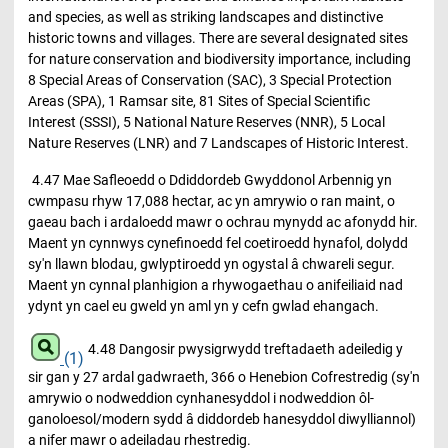
and species, as well as striking landscapes and distinctive
historic towns and villages. There are several designated sites
for nature conservation and biodiversity importance, including
8 Special Areas of Conservation (SAC), 3 Special Protection
Areas (SPA), 1 Ramsar site, 81 Sites of Special Scientific
Interest (SSSI), 5 National Nature Reserves (NNR), 5 Local
Nature Reserves (LNR) and 7 Landscapes of Historic Interest.
4.47 Mae Safleoedd o Ddiddordeb Gwyddonol Arbennig yn
cwmpasu rhyw 17,088 hectar, ac yn amrywio o ran maint, o
gaeau bach i ardaloedd mawr o ochrau mynydd ac afonydd hir.
Maent yn cynnwys cynefinoedd fel coetiroedd hynafol, dolydd
sy'n llawn blodau, gwlyptiroedd yn ogystal â chwareli segur.
Maent yn cynnal planhigion a rhywogaethau o anifeiliaid nad
ydynt yn cael eu gweld yn aml yn y cefn gwlad ehangach.
4.48 Dangosir pwysigrwydd treftadaeth adeiledig y
(1)
sir gan y 27 ardal gadwraeth, 366 o Henebion Cofrestredig (sy'n
amrywio o nodweddion cynhanesyddol i nodweddion ôl-
ganoloesol/modern sydd â diddordeb hanesyddol diwylliannol)
a nifer mawr o adeiladau rhestredig.