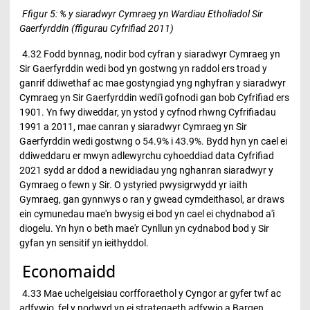
Ffigur 5: % y siaradwyr Cymraeg yn Wardiau Etholiadol Sir
Gaerfyrddin (ffigurau Cyfrifiad 2011)
4.32 Fodd bynnag, nodir bod cyfran y siaradwyr Cymraeg yn
Sir Gaerfyrddin wedi bod yn gostwng yn raddol ers troad y
ganrif ddiwethaf ac mae gostyngiad yng nghyfran y siaradwyr
Cymraeg yn Sir Gaerfyrddin wedi'i gofnodi gan bob Cyfrifiad ers
1901. Yn fwy diweddar, yn ystod y cyfnod rhwng Cyfrifiadau
1991 a 2011, mae canran y siaradwyr Cymraeg yn Sir
Gaerfyrddin wedi gostwng o 54.9% i 43.9%. Bydd hyn yn cael ei
ddiweddaru er mwyn adlewyrchu cyhoeddiad data Cyfrifiad
2021 sydd ar ddod a newidiadau yng nghanran siaradwyr y
Gymraeg o fewn y Sir. O ystyried pwysigrwydd yr iaith
Gymraeg, gan gynnwys o ran y gwead cymdeithasol, ar draws
ein cymunedau mae'n bwysig ei bod yn cael ei chydnabod a'i
diogelu. Yn hyn o beth mae'r Cynllun yn cydnabod bod y Sir
gyfan yn sensitif yn ieithyddol.
Economaidd
4.33 Mae uchelgeisiau corfforaethol y Cyngor ar gyfer twf ac
adfywio, fel y nodwyd yn ei strategaeth adfywio a Bargen