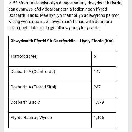
4.53 Mae'r tabl canlynol yn dangos natur y rhwydwaith ffyrdd,
gan gynnwys lefel y ddarpariaeth a fodlonir gan ffyrdd
Dosbarth B ac is. Mae hyn, yn rhannol, yn adlewyrchu pa mor
wledig yw'r sir ac mae'n pwysleisio'r heriau wrth ddarparu
strategaeth integredig gynaliadwy ar gyfer yr ardal.
Rhwydwaith Ffyrdd Sir Gaerfyrddin – Hyd y Ffordd (Km)
Traffordd (M4)
5
Dosbarth A (Cefnffordd)
147
Dosbarth A (Ffordd Sirol)
247
Dosbarth B ac C
1,579
Ffyrdd Bach ag Wyneb
1,496