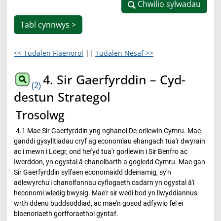
Chwilio sylwadau
Chwilio sylwadau
Tabl cynnwys >
<< Tudalen Flaenorol
||
Tudalen Nesaf >>
4. Sir Gaerfyrddin – Cyd-
(2)
destun Strategol
Trosolwg
4.1 Mae Sir Gaerfyrddin yng nghanol De-orllewin Cymru. Mae
ganddi gysylltiadau cryf ag economïau ehangach tua'r dwyrain
ac i mewn i Loegr, ond hefyd tua'r gorllewin i Sir Benfro ac
Iwerddon, yn ogystal â chanolbarth a gogledd Cymru. Mae gan
Sir Gaerfyrddin sylfaen economaidd ddeinamig, sy'n
adlewyrchu'i chanolfannau cyflogaeth cadarn yn ogystal â'i
heconomi wledig bwysig. Mae'r sir wedi bod yn llwyddiannus
wrth ddenu buddsoddiad, ac mae'n gosod adfywio fel ei
blaenoriaeth gorfforaethol gyntaf.