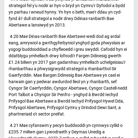
strategol fel y'u nodir ar hyn o bryd yn Cymru'r Dyfodol a bydd
yn parhau i wneud hynny. Yn hyn o beth, mae'r ddau yn cyd-
fynd â'r dull strategol a nodir drwy Ddinas-ranbarth Bae
Abertawe a lansiwyd yn 2013.
4.20 Mae Dinas-ranbarth Bae Abertawe wedi dod ag ardal
eang, amrywiol a gwrthgyferbyniol ynghyd gyda phwyslais ar
ysgogi buddsoddiad a chyfleoedd i greu swyddi. Cafodd hyn ei
ddatblygu ymhellach drwy lofnodi'r Fargen Ddinesig gwerth
£1.24 biliwn yn 2017 gan gadarnhau ymhellach uchelgeisiau'r
rhanbarthau a phwysigrwydd strategol a rhanbarthol Sir
Gaerfyrddin. Mae Bargen Ddinesig Bae Abertawe yn cael ei
harwain gan y pedwar awdurdod lleol yn y rhanbarth, sef
Cyngor Sir Caerfyrddin, Cyngor Abertawe, Cyngor Castell-nedd
Port Talbot a Chyngor Sir Penfro - ynghyd â Bwrdd Iechyd
Prifysgol Bae Abertawe a Bwrdd Iechyd Prifysgol Hywel Dda,
Prifysgol Abertawe, Prifysgol Cymru y Drindod Dewi Sant, a
phartneriaid o'r sector preifat.
4.21 Mae cyfanswm y pecyn buddsoddi yn cynnwys cyllid o
£235.7 miliwn gan Lywodraeth y Deyrnas Unedig a