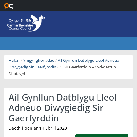
Neidio i’r prif gynnwys
Hafan
Ymgynghoriadau
Ail Gynllun Datblygu Lleol Adneuo
Diwygiedig Sir Gaerfyrddin
4. Sir Gaerfyrddin – Cyd-destun
Strategol
Ail Gynllun Datblygu Lleol
Adneuo Diwygiedig Sir
Gaerfyrddin
Daeth i ben ar 14 Ebrill 2023