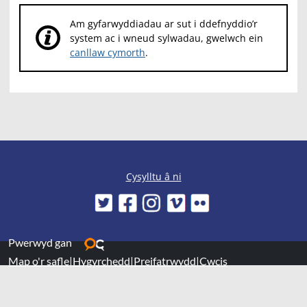
Am gyfarwyddiadau ar sut i ddefnyddio’r
system ac i wneud sylwadau, gwelwch ein
canllaw cymorth
.
Cysylltu â ni
Pwerwyd gan
Map o'r safle
|
Hygyrchedd
|
Preifatrwydd
|
Cwcis