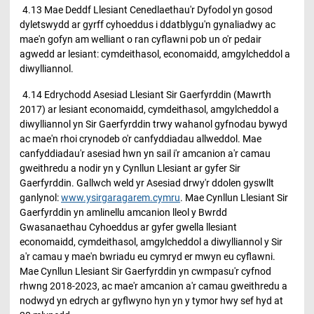
4.13 Mae Deddf Llesiant Cenedlaethau'r Dyfodol yn gosod
dyletswydd ar gyrff cyhoeddus i ddatblygu'n gynaliadwy ac
mae'n gofyn am welliant o ran cyflawni pob un o'r pedair
agwedd ar lesiant: cymdeithasol, economaidd, amgylcheddol a
diwylliannol.
4.14 Edrychodd Asesiad Llesiant Sir Gaerfyrddin (Mawrth
2017) ar lesiant economaidd, cymdeithasol, amgylcheddol a
diwylliannol yn Sir Gaerfyrddin trwy wahanol gyfnodau bywyd
ac mae'n rhoi crynodeb o'r canfyddiadau allweddol. Mae
canfyddiadau'r asesiad hwn yn sail i'r amcanion a'r camau
gweithredu a nodir yn y Cynllun Llesiant ar gyfer Sir
Gaerfyrddin. Gallwch weld yr Asesiad drwy'r ddolen gyswllt
ganlynol:
www.ysirgaragarem.cymru
. Mae Cynllun Llesiant Sir
Gaerfyrddin yn amlinellu amcanion lleol y Bwrdd
Gwasanaethau Cyhoeddus ar gyfer gwella llesiant
economaidd, cymdeithasol, amgylcheddol a diwylliannol y Sir
a'r camau y mae'n bwriadu eu cymryd er mwyn eu cyflawni.
Mae Cynllun Llesiant Sir Gaerfyrddin yn cwmpasu'r cyfnod
rhwng 2018-2023, ac mae'r amcanion a'r camau gweithredu a
nodwyd yn edrych ar gyflwyno hyn yn y tymor hwy sef hyd at