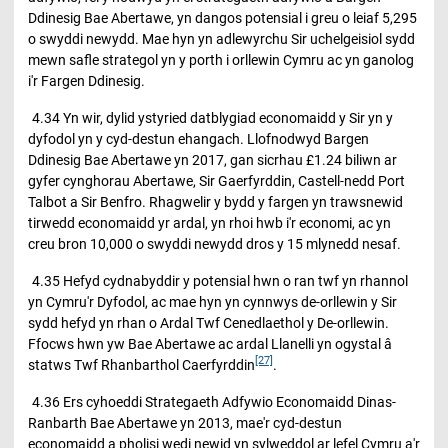
Ddinesig Bae Abertawe, yn dangos potensial i greu o leiaf 5,295
o swyddi newydd. Mae hyn yn adlewyrchu Sir uchelgeisiol sydd
mewn safle strategol yn y porth i orllewin Cymru ac yn ganolog
i'r Fargen Ddinesig.
4.34 Yn wir, dylid ystyried datblygiad economaidd y Sir yn y
dyfodol yn y cyd-destun ehangach. Llofnodwyd Bargen
Ddinesig Bae Abertawe yn 2017, gan sicrhau £1.24 biliwn ar
gyfer cynghorau Abertawe, Sir Gaerfyrddin, Castell-nedd Port
Talbot a Sir Benfro. Rhagwelir y bydd y fargen yn trawsnewid
tirwedd economaidd yr ardal, yn rhoi hwb i'r economi, ac yn
creu bron 10,000 o swyddi newydd dros y 15 mlynedd nesaf.
4.35 Hefyd cydnabyddir y potensial hwn o ran twf yn rhannol
yn Cymru'r Dyfodol, ac mae hyn yn cynnwys de-orllewin y Sir
sydd hefyd yn rhan o Ardal Twf Cenedlaethol y De-orllewin.
Ffocws hwn yw Bae Abertawe ac ardal Llanelli yn ogystal â
[27]
statws Twf Rhanbarthol Caerfyrddin
.
4.36 Ers cyhoeddi Strategaeth Adfywio Economaidd Dinas-
Ranbarth Bae Abertawe yn 2013, mae'r cyd-destun
economaidd a pholisi wedi newid yn sylweddol ar lefel Cymru a'r