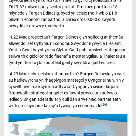
Llywodraeth Cymru, £373.7 miliwn o gyllid cyhoeddus arall a
£629.67 miliwn gan y sector preifat. Dros oes portffolio 15
mlynedd y Fargen Ddinesig, bydd yn ceisio rhoi hwb o £1.8
biliwn i'r economi ranbarthol a chreu dros 9,000 o swyddi
newydd ar draws y rhanbarth.
4.22 Mae prosiectau'r Fargen Ddinesig yn seiliedig ar themâu
allweddol sef Cyflymu'r Economi, Gwyddor Bywyd a Llesiant,
Ynni, a Gweithgynhyrchu Clyfar. Caiff pob prosiect ei ategu gan
seilwaith digidol o'r radd flaenaf a menter Sgiliau a Thalentau a
fydd yn rhoi llwybr i bobl leol gael y swyddi a gaiff eu creu.
4.23 Mae uchelgeisiau'r rhanbarth a'r Fargen Ddinesig yn cael
eu hadlewyrchu yn rhagolygon strategol y Cyngor ei hun. Yn y
cyswllt hwn mae cynllun adfywio'r Cyngor yn ceisio darparu
fframwaith strategol ar gyfer cyflawni prosiectau adfywio
ledled y Sir gan adeiladu ar y dull dan arweiniad partneriaeth
[26]
wrth greu cymunedau sy'n fywiog yn economaidd
.