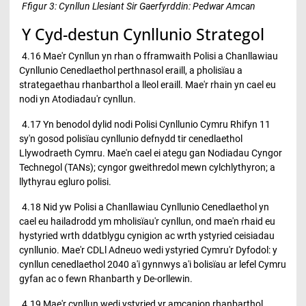
Ffigur 3:
Cynllun Llesiant Sir Gaerfyrddin: Pedwar Amcan
Y Cyd-destun Cynllunio Strategol
4.16 Mae'r Cynllun yn rhan o fframwaith Polisi a Chanllawiau
Cynllunio Cenedlaethol perthnasol eraill, a pholisïau a
strategaethau rhanbarthol a lleol eraill. Mae'r rhain yn cael eu
nodi yn Atodiadau'r cynllun.
4.17 Yn benodol dylid nodi Polisi Cynllunio Cymru Rhifyn 11
sy'n gosod polisïau cynllunio defnydd tir cenedlaethol
Llywodraeth Cymru. Mae'n cael ei ategu gan Nodiadau Cyngor
Technegol (TANs); cyngor gweithredol mewn cylchlythyron; a
llythyrau egluro polisi.
4.18 Nid yw Polisi a Chanllawiau Cynllunio Cenedlaethol yn
cael eu hailadrodd ym mholisïau'r cynllun, ond mae'n rhaid eu
hystyried wrth ddatblygu cynigion ac wrth ystyried ceisiadau
cynllunio. Mae'r CDLl Adneuo wedi ystyried Cymru'r Dyfodol: y
cynllun cenedlaethol 2040 a'i gynnwys a'i bolisïau ar lefel Cymru
gyfan ac o fewn Rhanbarth y De-orllewin.
4.19 Mae'r cynllun wedi ystyried yr amcanion rhanbarthol