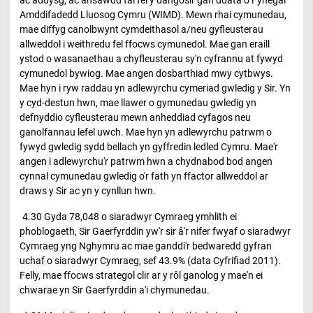
Amddifadedd Lluosog Cymru (WIMD). Mewn rhai cymunedau,
mae diffyg canolbwynt cymdeithasol a/neu gyfleusterau
allweddol i weithredu fel ffocws cymunedol. Mae gan eraill
ystod o wasanaethau a chyfleusterau sy'n cyfrannu at fywyd
cymunedol bywiog. Mae angen dosbarthiad mwy cytbwys.
Mae hyn i ryw raddau yn adlewyrchu cymeriad gwledig y Sir. Yn
y cyd-destun hwn, mae llawer o gymunedau gwledig yn
defnyddio cyfleusterau mewn anheddiad cyfagos neu
ganolfannau lefel uwch. Mae hyn yn adlewyrchu patrwm o
fywyd gwledig sydd bellach yn gyffredin ledled Cymru. Mae'r
angen i adlewyrchu'r patrwm hwn a chydnabod bod angen
cynnal cymunedau gwledig o'r fath yn ffactor allweddol ar
draws y Sir ac yn y cynllun hwn.
4.30 Gyda 78,048 o siaradwyr Cymraeg ymhlith ei
phoblogaeth, Sir Gaerfyrddin yw'r sir â'r nifer fwyaf o siaradwyr
Cymraeg yng Nghymru ac mae ganddi'r bedwaredd gyfran
uchaf o siaradwyr Cymraeg, sef 43.9% (data Cyfrifiad 2011).
Felly, mae ffocws strategol clir ar y rôl ganolog y mae'n ei
chwarae yn Sir Gaerfyrddin a'i chymunedau.