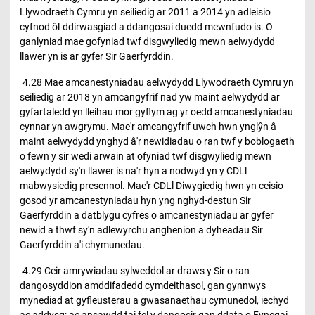
Llywodraeth Cymru yn seiliedig ar 2011 a 2014 yn adleisio
cyfnod ôl-ddirwasgiad a ddangosai duedd mewnfudo is. O
ganlyniad mae gofyniad twf disgwyliedig mewn aelwydydd
llawer yn is ar gyfer Sir Gaerfyrddin.
4.28 Mae amcanestyniadau aelwydydd Llywodraeth Cymru yn
seiliedig ar 2018 yn amcangyfrif nad yw maint aelwydydd ar
gyfartaledd yn lleihau mor gyflym ag yr oedd amcanestyniadau
cynnar yn awgrymu. Mae'r amcangyfrif uwch hwn ynglŷn â
maint aelwydydd ynghyd â'r newidiadau o ran twf y boblogaeth
o fewn y sir wedi arwain at ofyniad twf disgwyliedig mewn
aelwydydd sy'n llawer is na'r hyn a nodwyd yn y CDLl
mabwysiedig presennol. Mae'r CDLl Diwygiedig hwn yn ceisio
gosod yr amcanestyniadau hyn yng nghyd-destun Sir
Gaerfyrddin a datblygu cyfres o amcanestyniadau ar gyfer
newid a thwf sy'n adlewyrchu anghenion a dyheadau Sir
Gaerfyrddin a'i chymunedau.
4.29 Ceir amrywiadau sylweddol ar draws y Sir o ran
dangosyddion amddifadedd cymdeithasol, gan gynnwys
mynediad at gyfleusterau a gwasanaethau cymunedol, iechyd
ac addysg; ac ansawdd tai fel y dangosir gan ddata o Fynegai