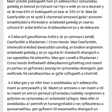
Mae'r prinder poblogaeth hwn yn adlewyrchu'r cymunedau
gwledig yn bennaf yn hytrach na'r hyn a welir yn ne a dwyrain y
sir, lle mae 65% o'r boblogaeth yn byw ar 35% o'r tir. Mae Sir
Gaerfyrddin yn sir sydd â chymeriad amrywiol gyda'r economi
amaethyddol a thirwedd yr ardaloedd gwledig yn cael eu
cyfosod â'r ardal drefol ac ôl-ddiwydiannol yn y de-ddwyrain.
4.5 Mae prif ganolfannau trefol y sir yn cynnwys Llanelli,
Caerfyrddin a Rhydaman / Cross Hands. Mae Caerfyrddin,
oherwydd ei leoliad daearyddol canolog, yn bodloni anghenion
ardaloedd gwledig y sir yn ogystal â'r rhanbarth ehangach o
ran agweddau fel adwerthu. Mae gan Lanelli a Rhydaman /
Cross Hands dreftadaeth ddiwydiannol gyfoethog ond maent
yn parhau yn gyfranwyr pwysig i'w cymunedau ehangach, gan
weithredu fel canolbwyntiau ar gyfer cyflogaeth a chartrefi.
4.6 Mae gan y sir nifer fawr o aneddiadau sy'n adlewyrchu
maint ac amrywiaeth y Sir. Maent yn amrywio o ran maint a rôl
ac maent yn aml yn gwneud cyfraniadau nodedig i anghenion a
gofynion eu cymunedau a'r ardaloedd cyfagos. Mae nifer o'r
aneddiadau a'r pentrefi yn hunangynhaliol o ran cyfleusterau a
gwasanaethau, gan gyflawni rôl wasanaethu ehangach yn