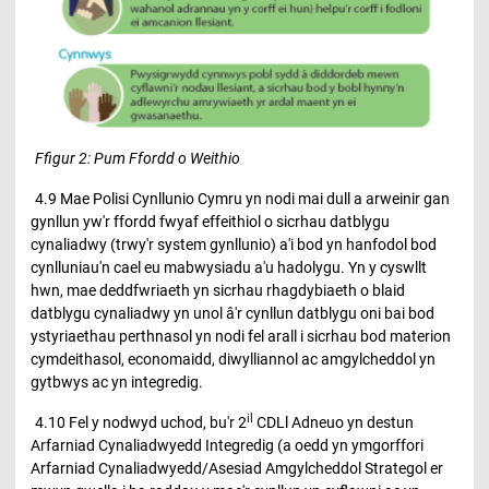
Ffigur 2: Pum Ffordd o Weithio
4.9 Mae Polisi Cynllunio Cymru yn nodi mai dull a arweinir gan
gynllun yw'r ffordd fwyaf effeithiol o sicrhau datblygu
cynaliadwy (trwy'r system gynllunio) a'i bod yn hanfodol bod
cynlluniau'n cael eu mabwysiadu a'u hadolygu. Yn y cyswllt
hwn, mae deddfwriaeth yn sicrhau rhagdybiaeth o blaid
datblygu cynaliadwy yn unol â'r cynllun datblygu oni bai bod
ystyriaethau perthnasol yn nodi fel arall i sicrhau bod materion
cymdeithasol, economaidd, diwylliannol ac amgylcheddol yn
gytbwys ac yn integredig.
il
4.10 Fel y nodwyd uchod, bu'r 2
CDLl Adneuo yn destun
Arfarniad Cynaliadwyedd Integredig (a oedd yn ymgorffori
Arfarniad Cynaliadwyedd/Asesiad Amgylcheddol Strategol er