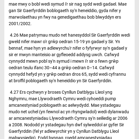
mae mwy o bobl wedi symud i'r sir nag sydd wedi gadael. Mae
gan Sir Gaerfyrddin boblogaeth sy'n heneiddio, gyda nifer y
marwolaethau yn fwy na genedigaethau bob blwyddyn ers
2001/2002.
4.26 Mae patrymau mudo net hanesyddol Sir Gaerfyrddin wedi
gweld nifer mawr o'r grŵp oedran 15-19 yn gadael y Sir. Yn
bennaf, mae hyn yn adlewyrchu'r nifer o fyfyrwyr sy'n gadael y
sir er mwyn manteisio ar gyfleoedd addysg uwch. Cafwyd
cynnydd mewn pobl sy'n symud i mewn i'r sir o fewn grŵp
oedran teulu ifanc 30–44 a grŵp oedran 0–14. Cafwyd
cynnydd hefyd yn y grŵp oedran dros 65, sydd wedi cyfrannu
at broffil poblogaeth sy'n heneiddio yn Sir Gaerfyrddin.
4.27 Ers cychwyn y broses Cynllun Datblygu Lleol yng
Nghymru, mae Llywodraeth Cymru wedi cyhoeddi pump
amcanestyniad poblogaeth ac aelwydydd. Mae ystadegau
mudo net uchel (yn fewnol ac yn rhyngwladol) wedi dylanwadu
ar amcanestyniadau Llywodraeth Cymru sy'n seiliedig ar 2006
a 2008. Nododd yr ystadegau hyn dwf sylweddol ar gyfer Sir
Gaerfyrddin (fel yr adlewyrchir yn y Cynllun Datblygu Lleol
mabwysiedig). Fodd bynnag, roedd amcanestyniadau