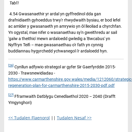
Tabl1
4.54 Gwasanaethir yr ardal yn gyffredinol dda gan
drafnidiaeth gyhoeddus trwy'r rhwydwaith bysiau, er bod lefel
ac amlder y gwasanaeth yn amrywio yn ôl lleoliad a chyrchfan.
Yn ogystal, mae nifer o wasanaethau sy'n gweithredu ar sail
'galw a theithio' mewn ardaloedd gwledig a 'Bwcabus' yn
Nyffryn Teifi – mae gwasanaethau o'r fath yn cynnig
buddiannau hygyrchedd ychwanegol i'r ardaloedd hyn.
[26]
Cynllun adfywio strategol ar gyfer Sir Gaerfyrddin 2015-
2030 - Trawsnewidiadau -
https://www.carmarthenshire.gov.wales/media/1212060/strategic
regeneration-plan-for-carmarthenshire-2015-2030-pdf.pdf
[27]
Fframwaith Datblygu Cenedlaethol 2020 – 2040 (Drafft
Ymgynghori)
<< Tudalen Flaenorol
||
Tudalen Nesaf >>