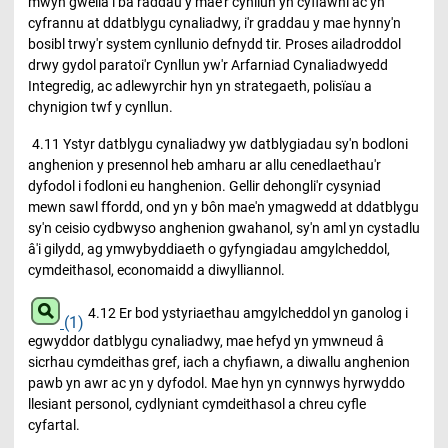
mwyn gwella i ba raddau y mae'r cynllun yn cyflawni ac yn
cyfrannu at ddatblygu cynaliadwy, i'r graddau y mae hynny'n
bosibl trwy'r system cynllunio defnydd tir. Proses ailadroddol
drwy gydol paratoi'r Cynllun yw'r Arfarniad Cynaliadwyedd
Integredig, ac adlewyrchir hyn yn strategaeth, polisïau a
chynigion twf y cynllun.
4.11 Ystyr datblygu cynaliadwy yw datblygiadau sy'n bodloni
anghenion y presennol heb amharu ar allu cenedlaethau'r
dyfodol i fodloni eu hanghenion. Gellir dehongli'r cysyniad
mewn sawl ffordd, ond yn y bôn mae'n ymagwedd at ddatblygu
sy'n ceisio cydbwyso anghenion gwahanol, sy'n aml yn cystadlu
â'i gilydd, ag ymwybyddiaeth o gyfyngiadau amgylcheddol,
cymdeithasol, economaidd a diwylliannol.
4.12 Er bod ystyriaethau amgylcheddol yn ganolog i
(1)
egwyddor datblygu cynaliadwy, mae hefyd yn ymwneud â
sicrhau cymdeithas gref, iach a chyfiawn, a diwallu anghenion
pawb yn awr ac yn y dyfodol. Mae hyn yn cynnwys hyrwyddo
llesiant personol, cydlyniant cymdeithasol a chreu cyfle
cyfartal.