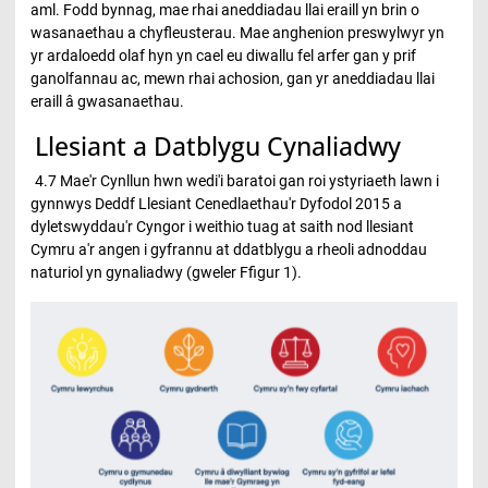
aml. Fodd bynnag, mae rhai aneddiadau llai eraill yn brin o
wasanaethau a chyfleusterau. Mae anghenion preswylwyr yn
yr ardaloedd olaf hyn yn cael eu diwallu fel arfer gan y prif
ganolfannau ac, mewn rhai achosion, gan yr aneddiadau llai
eraill â gwasanaethau.
Llesiant a Datblygu Cynaliadwy
4.7 Mae'r Cynllun hwn wedi'i baratoi gan roi ystyriaeth lawn i
gynnwys Deddf Llesiant Cenedlaethau'r Dyfodol 2015 a
dyletswyddau'r Cyngor i weithio tuag at saith nod llesiant
Cymru a'r angen i gyfrannu at ddatblygu a rheoli adnoddau
naturiol yn gynaliadwy (gweler Ffigur 1).