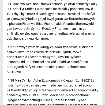
DU. Mae hyn wedi dod i ffocws penodol yn dilyn penderfyniad y
DU i adael yr Undeb Ewropeaidd ac effaith y pandemig covid-
19. Erbyn hyn mae'r dirwedd gyd-destunol newidiol hon hefyd
yn cynnwys dyfodiad y Cyd-bwyllgorau Corfforaethol newydd,
a pharatoi Fframweithiau Economaidd Rhanbarthol newydd
gan Lywodraeth Cymru. Roedd y Fframweithiau hyn yn
amlinellu gweledigaethau a blaenoriaethau lefel uchel ar gyfer
pob rhanbarth yng Nghymru.
4.37 Er mwyn ymateb i amgylchiadau sy'n newid, lluniodd y
pedwar awdurdod lleol yn Ne-orllewin Cymru, mewn
partneriaeth â Llywodraeth Cymru, Gynllun Cyflawni
Economaidd Rhanbarthol newydd a fydd yn disodli'r hen
Strategaeth Adfywio Economaidd Dinas-Ranbarth Bae
Abertawe.
4.38 Mae Cynllun Adfer Economaidd y Cyngor (Ebrill 2021) yn
nodi rhyw 30 o gamau gweithredu i gefnogi adferiad economi
Sir Gaerfyrddin yn sgil effeithiau cymdeithasol ac economaidd y
pandemig COVID-19 a Brexit. Mae'n nodi blaenoriaethau'r
Cyngor ar gyfer cefnogi Busnes, Pobl a Lleoedd. Gyda'r
cymorth hwn gall economi Sir Gaerfyrddin ymadfer cyn gynted