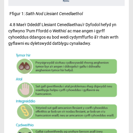
Ffigur 1:
Saith Nod Llesiant Cenedlaethol
4.8 Mae'r Ddeddf Llesiant Cenedlaethau'r Dyfodol hefyd yn
cyflwyno 'Pum Ffordd o Weithio' ac mae angen i gyrff
cyhoeddus ddangos eu bod wedi cydymffurfio â'r rhain wrth
gyflawni eu dyletswydd datblygu cynaliadwy.