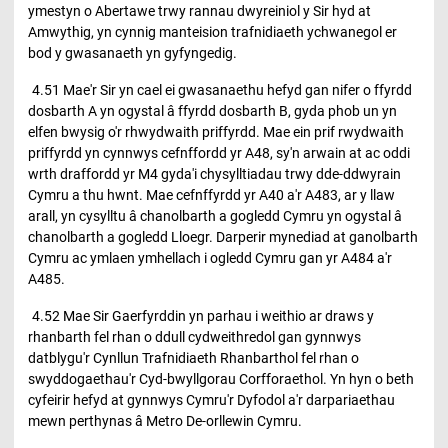
ymestyn o Abertawe trwy rannau dwyreiniol y Sir hyd at
Amwythig, yn cynnig manteision trafnidiaeth ychwanegol er
bod y gwasanaeth yn gyfyngedig.
4.51 Mae'r Sir yn cael ei gwasanaethu hefyd gan nifer o ffyrdd
dosbarth A yn ogystal â ffyrdd dosbarth B, gyda phob un yn
elfen bwysig o'r rhwydwaith priffyrdd. Mae ein prif rwydwaith
priffyrdd yn cynnwys cefnffordd yr A48, sy'n arwain at ac oddi
wrth draffordd yr M4 gyda'i chysylltiadau trwy dde-ddwyrain
Cymru a thu hwnt. Mae cefnffyrdd yr A40 a'r A483, ar y llaw
arall, yn cysylltu â chanolbarth a gogledd Cymru yn ogystal â
chanolbarth a gogledd Lloegr. Darperir mynediad at ganolbarth
Cymru ac ymlaen ymhellach i ogledd Cymru gan yr A484 a'r
A485.
4.52 Mae Sir Gaerfyrddin yn parhau i weithio ar draws y
rhanbarth fel rhan o ddull cydweithredol gan gynnwys
datblygu'r Cynllun Trafnidiaeth Rhanbarthol fel rhan o
swyddogaethau'r Cyd-bwyllgorau Corfforaethol. Yn hyn o beth
cyfeirir hefyd at gynnwys Cymru'r Dyfodol a'r darpariaethau
mewn perthynas â Metro De-orllewin Cymru.