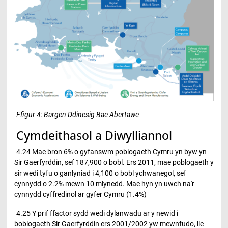
Ffigur 4: Bargen Ddinesig Bae Abertawe
Cymdeithasol a Diwylliannol
4.24 Mae bron 6% o gyfanswm poblogaeth Cymru yn byw yn
Sir Gaerfyrddin, sef 187,900 o bobl. Ers 2011, mae poblogaeth y
sir wedi tyfu o ganlyniad i 4,100 o bobl ychwanegol, sef
cynnydd o 2.2% mewn 10 mlynedd. Mae hyn yn uwch na'r
cynnydd cyffredinol ar gyfer Cymru (1.4%)
4.25 Y prif ffactor sydd wedi dylanwadu ar y newid i
boblogaeth Sir Gaerfyrddin ers 2001/2002 yw mewnfudo, lle