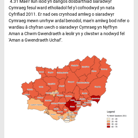
4.31 Mae'r llun isod yn dangos dosbarthiad siaradwyr
Cymraeg fesul ward etholiadol fel y'i cofnodwyd yn nata
Cyfrifiad 2011. Er nad oes crynhoad amlwg o siaradwyr
Cymraeg mewn unrhyw ardal benodol, mae'n amlwg bod nifer o
wardiau â chyfran uwch o siaradwyr Cymraeg yn Nyffryn
Aman a Chwm Gwendraeth a leolir yn y clwstwr a nodwyd fel
'Aman a Gwendraeth Uchaf'.