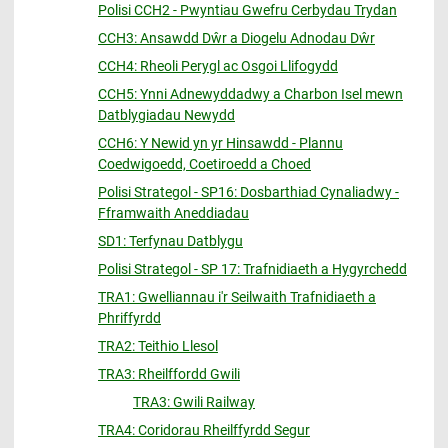
Polisi CCH2 - Pwyntiau Gwefru Cerbydau Trydan
CCH3: Ansawdd Dŵr a Diogelu Adnodau Dŵr
CCH4: Rheoli Perygl ac Osgoi Llifogydd
CCH5: Ynni Adnewyddadwy a Charbon Isel mewn
Datblygiadau Newydd
CCH6: Y Newid yn yr Hinsawdd - Plannu
Coedwigoedd, Coetiroedd a Choed
Polisi Strategol - SP16: Dosbarthiad Cynaliadwy -
Fframwaith Aneddiadau
SD1: Terfynau Datblygu
Polisi Strategol - SP 17: Trafnidiaeth a Hygyrchedd
TRA1: Gwelliannau i'r Seilwaith Trafnidiaeth a
Phriffyrdd
TRA2: Teithio Llesol
TRA3: Rheilffordd Gwili
TRA3: Gwili Railway
TRA4: Coridorau Rheilffyrdd Segur