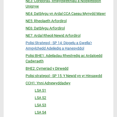
NE3: Coridorau, Rhwydweithiau a Nodweddion
Unigryw
NE4: Datblygu yn Ardal CCA Caeau Mynydd Mawr
NE5: Rheolaeth Arfordirol
NE6: Datblygu Arfordirol
NE7: Ardal Rheoli Newid Arfordirol
Polisi Strategol - SP 14: Diogelu a Gwella'r
Amgylchedd Adeiledig a Hanesyddol
Polisi BHE1: Adeiladau Rhestredig ac Ardaloedd
Cadwraeth
BHE2: Cymeriad y Dirwedd
Polisi strategol - SP 15: Y Newid yn yr Hinsawdd
CCH1: Ynni Adnewyddadwy
LSA S1
LSA S2
LSA S3
LSA S4