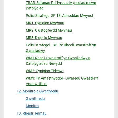
TRA5: Safonau Priffyrdd a Mynediad mewn
Datblygiad
Polisi Strategol SP 18: Adnoddau Mwynol
MR1: Cynigion Mwynau
MR2: Clustogfeydd Mwynau
MR3: Diogelu Mwynau
Polisi strategol - SP 19: Rheoli Gwastraff yn
Gynaliadwy
WM1 Rheoli Gwastraff yn Gynaliadwy a
Datblygiadau Newydd
WM2: Cynigion Tirlenwi
WM3: Tir Amaethyddol - Gwaredu Gwastraff
Anadweithiol
12. Monitro a Gweithredu
Gweithredu
Monitro
13. Rhestr Termau