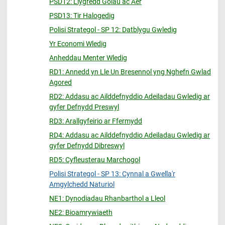
PSD12: Llygredd Golau ac Aer
PSD13: Tir Halogedig
Polisi Strategol - SP 12: Datblygu Gwledig
Yr Economi Wledig
Anheddau Menter Wledig
RD1: Annedd yn Lle Un Bresennol yng Nghefn Gwlad
Agored
RD2: Addasu ac Ailddefnyddio Adeiladau Gwledig ar
gyfer Defnydd Preswyl
RD3: Arallgyfeirio ar Ffermydd
RD4: Addasu ac Ailddefnyddio Adeiladau Gwledig ar
gyfer Defnydd Dibreswyl
RD5: Cyfleusterau Marchogol
Polisi Strategol - SP 13: Cynnal a Gwella'r
Amgylchedd Naturiol
NE1: Dynodiadau Rhanbarthol a Lleol
NE2: Bioamrywiaeth