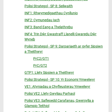
Polisi Strategol - SP 8: Seilwaith
INF1: Rhwymedigaethau Cynllunio
INF2: Cymunedau Iach
INF3: Band Eang a Thelathrebu
INF4: Trin Dŵr Gwastraff Llanelli Gwaredu Dŵr
Wyneb
Polisi Strategol - SP 9: Darpariaeth ar gyfer Sipsiwn
a Theithwyr
PrC2/GT1
PrC/GT2
GTP1: Llety Sipsiwn a Theithwyr
Polisi Strategol - SP 10: Yr Economi Ymwelwyr
VE1: Atyniadau a Chyfleusterau Ymwelwyr
Polisi VE2: Llety Gwyliau Parhaol
Polisi VE3: Safleoedd Carafanau, Gwersylla a
Glampio Teithiol