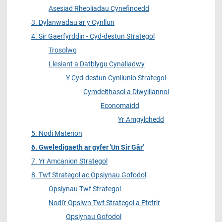
Asesiad Rheoliadau Cynefinoedd
3. Dylanwadau ar y Cynllun
4. Sir Gaerfyrddin - Cyd-destun Strategol
Trosolwg
Llesiant a Datblygu Cynaliadwy
Y Cyd-destun Cynllunio Strategol
Cymdeithasol a Diwylliannol
Economaidd
Yr Amgylchedd
5. Nodi Materion
6. Gweledigaeth ar gyfer 'Un Sir Gâr'
7. Yr Amcanion Strategol
8. Twf Strategol ac Opsiynau Gofodol
Opsiynau Twf Strategol
Nodi'r Opsiwn Twf Strategol a Ffefrir
Opsiynau Gofodol