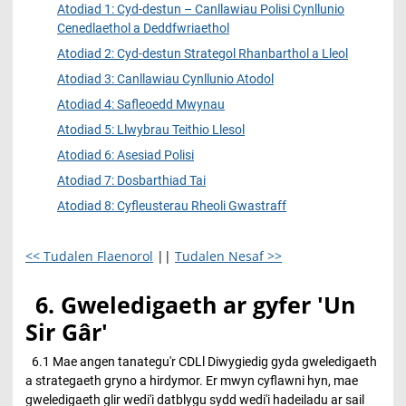
Atodiad 1: Cyd-destun – Canllawiau Polisi Cynllunio
Cenedlaethol a Deddfwriaethol
Atodiad 2: Cyd-destun Strategol Rhanbarthol a Lleol
Atodiad 3: Canllawiau Cynllunio Atodol
Atodiad 4: Safleoedd Mwynau
Atodiad 5: Llwybrau Teithio Llesol
Atodiad 6: Asesiad Polisi
Atodiad 7: Dosbarthiad Tai
Atodiad 8: Cyfleusterau Rheoli Gwastraff
<< Tudalen Flaenorol
||
Tudalen Nesaf >>
6.
Gweledigaeth ar gyfer 'Un
Sir Gâr'
6.1 Mae angen tanategu'r CDLl Diwygiedig gyda gweledigaeth
a strategaeth gryno a hirdymor. Er mwyn cyflawni hyn, mae
gweledigaeth glir wedi'i datblygu sydd wedi'i hadeiladu ar sail