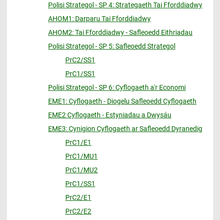
Polisi Strategol - SP 4: Strategaeth Tai Fforddiadwy
AHOM1: Darparu Tai Fforddiadwy
AHOM2: Tai Fforddiadwy - Safleoedd Eithriadau
Polisi Strategol - SP 5: Safleoedd Strategol
PrC2/SS1
PrC1/SS1
Polisi Strategol - SP 6: Cyflogaeth a'r Economi
EME1: Cyflogaeth - Diogelu Safleoedd Cyflogaeth
EME2 Cyflogaeth - Estyniadau a Dwysáu
EME3: Cynigion Cyflogaeth ar Safleoedd Dyranedig
PrC1/E1
PrC1/MU1
PrC1/MU2
PrC1/SS1
PrC2/E1
PrC2/E2