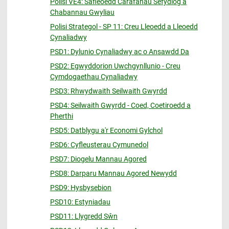
Polisi VE4: Safleoedd Carafanau Sefydlog a
Chabannau Gwyliau
Polisi Strategol - SP 11: Creu Lleoedd a Lleoedd
Cynaliadwy
PSD1: Dylunio Cynaliadwy ac o Ansawdd Da
PSD2: Egwyddorion Uwchgynllunio - Creu
Cymdogaethau Cynaliadwy
PSD3: Rhwydwaith Seilwaith Gwyrdd
PSD4: Seilwaith Gwyrdd - Coed, Coetiroedd a
Pherthi
PSD5: Datblygu a'r Economi Gylchol
PSD6: Cyfleusterau Cymunedol
PSD7: Diogelu Mannau Agored
PSD8: Darparu Mannau Agored Newydd
PSD9: Hysbysebion
PSD10: Estyniadau
PSD11: Llygredd Sŵn