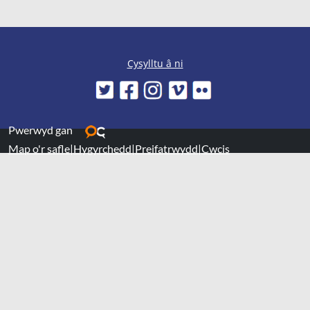
Cysylltu â ni
Pwerwyd gan
Map o'r safle
|
Hygyrchedd
|
Preifatrwydd
|
Cwcis