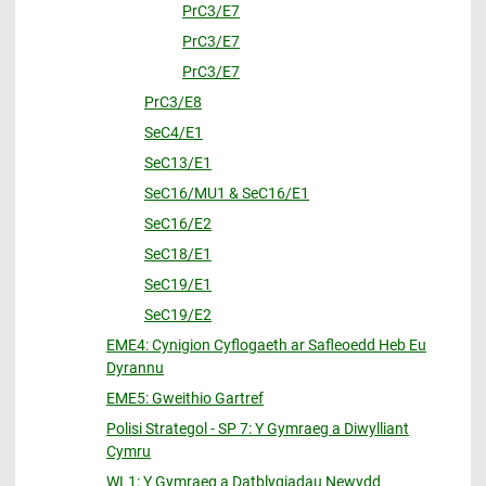
PrC3/E7
PrC3/E7
PrC3/E7
PrC3/E8
SeC4/E1
SeC13/E1
SeC16/MU1 & SeC16/E1
SeC16/E2
SeC18/E1
SeC19/E1
SeC19/E2
EME4: Cynigion Cyflogaeth ar Safleoedd Heb Eu
Dyrannu
EME5: Gweithio Gartref
Polisi Strategol - SP 7: Y Gymraeg a Diwylliant
Cymru
WL1: Y Gymraeg a Datblygiadau Newydd