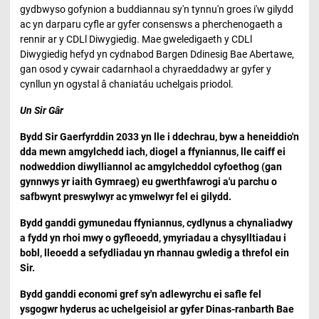
gydbwyso gofynion a buddiannau sy'n tynnu'n groes i'w gilydd
ac yn darparu cyfle ar gyfer consensws a pherchenogaeth a
rennir ar y CDLl Diwygiedig. Mae gweledigaeth y CDLl
Diwygiedig hefyd yn cydnabod Bargen Ddinesig Bae Abertawe,
gan osod y cywair cadarnhaol a chyraeddadwy ar gyfer y
cynllun yn ogystal â chaniatáu uchelgais priodol.
Un Sir Gâr
Bydd Sir Gaerfyrddin 2033 yn lle i ddechrau, byw a heneiddio'n
dda mewn amgylchedd iach, diogel a ffyniannus, lle caiff ei
nodweddion diwylliannol ac amgylcheddol cyfoethog (gan
gynnwys yr iaith Gymraeg) eu gwerthfawrogi a'u parchu o
safbwynt preswylwyr ac ymwelwyr fel ei gilydd.
Bydd ganddi gymunedau ffyniannus, cydlynus a chynaliadwy
a fydd yn rhoi mwy o gyfleoedd, ymyriadau a chysylltiadau i
bobl, lleoedd a sefydliadau yn rhannau gwledig a threfol ein
Sir.
Bydd ganddi economi gref sy'n adlewyrchu ei safle fel
ysgogwr hyderus ac uchelgeisiol ar gyfer Dinas-ranbarth Bae