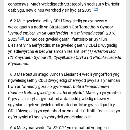
consensws. Mae'r Weledigaeth Strategol yn nodi sut y bwriedir
[22]
datblygu, newid neu warchod y sir hyd at 2033.
6.2 Mae gweledigaeth y CDLl Diwygiedig yn cynnwys y
weledigaeth a nodir yn Strategaeth Gorfforaethol y Cyngor
"
Symud Ymlaen yn Sir Gaerfyrddin - y 5 mlynedd nesaf - 2018-
[23]
2023
"
. Er nad oes gweledigaeth i fanteisio ar Gynllun
Llesiant Sir Gaerfyrddin, mae gweledigaeth y CDLl Diwygiedig
yn adlewyrchu ei bedwar amcan llesiant, sef
(1) Arferion Iach
(2) Ymyrraeth Gynnar (3) Cysylltiadau Cryf a (4) Phobl a Lleoedd
Ffyniannus.
6.3 Mae testun ategol Amcan Llesiant 4 wedi'i ymgorffori yng
ngweledigaeth y CDLl Diwygiedig oherwydd pwyslais yr amcan
hwn ar
"wneud y gorau o gyfleoedd i bobl a lleoedd mewn
rhannau trefol a gwledig o'n sir fel ei gilydd".
Mae hyn yn ymateb
i'r pwyslais cryf ar gydnabod ardaloedd gwledig o fewn y
sgyrsiau a geir ynghylch nodi materion. Mae gweledigaeth y
CDLl Diwygiedig yn cydnabod ac yn dathlu'r ffaith fod ein sir yn
gyferbyniol a'i bod yn ysbrydoli ymdeimlad o le.
6.4 Mae ymagwedd "
Un Sir Gâr
" yn cydnabod yr angen i