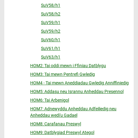
SuV58/h1
SuV58/h2
SuV59/h1
SuV59/h2
SuV60/h1
SuV61/h1
SuV63/h1
HOM2: Tai oddi mewn i Ffiniau Datblygu
HOM3: Tai mewn Pentrefi Gwledig
HOM4 - Tai mewn Aneddiadau Gwledig Anniffiniedig
HOM5: Addasu neu Isrannu Anheddau Presennol
HOM6: Tai Arbenigol
HOM7: Adnewyddu Anheddau Adfeiliedig neu
Anheddau wedi'u Gadael
HOM8: Carafanau Preswyl
HOM9: Datblygiad Preswyl Ategol