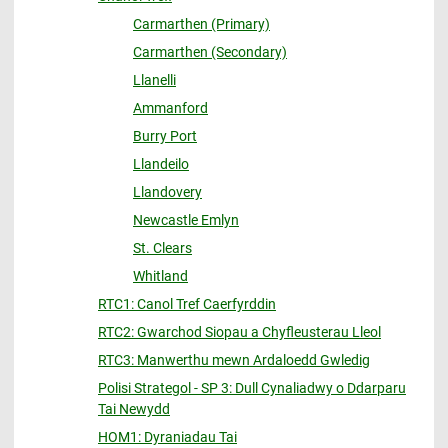
Carmarthen (Primary)
Carmarthen (Secondary)
Llanelli
Ammanford
Burry Port
Llandeilo
Llandovery
Newcastle Emlyn
St. Clears
Whitland
RTC1: Canol Tref Caerfyrddin
RTC2: Gwarchod Siopau a Chyfleusterau Lleol
RTC3: Manwerthu mewn Ardaloedd Gwledig
Polisi Strategol - SP 3: Dull Cynaliadwy o Ddarparu
Tai Newydd
HOM1: Dyraniadau Tai