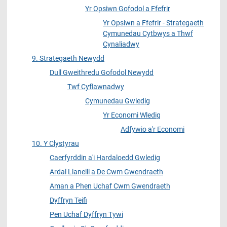
Yr Opsiwn Gofodol a Ffefrir
Yr Opsiwn a Ffefrir - Strategaeth
Cymunedau Cytbwys a Thwf
Cynaliadwy
9. Strategaeth Newydd
Dull Gweithredu Gofodol Newydd
Twf Cyflawnadwy
Cymunedau Gwledig
Yr Economi Wledig
Adfywio a'r Economi
10. Y Clystyrau
Caerfyrddin a'i Hardaloedd Gwledig
Ardal Llanelli a De Cwm Gwendraeth
Aman a Phen Uchaf Cwm Gwendraeth
Dyffryn Teifi
Pen Uchaf Dyffryn Tywi