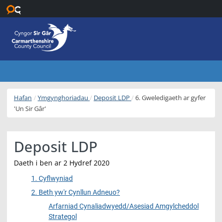
Neidio i’r prif gynnwys
Hafan
Ymgynghoriadau
Deposit LDP
6. Gweledigaeth ar gyfer
'Un Sir Gâr'
Deposit LDP
Daeth i ben ar 2 Hydref 2020
1. Cyflwyniad
2. Beth yw'r Cynllun Adneuo?
Arfarniad Cynaliadwyedd/Asesiad Amgylcheddol
Strategol