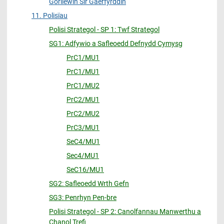
Gorllewin Sir Gaerfyrddin
11. Polisïau
Polisi Strategol - SP 1: Twf Strategol
SG1: Adfywio a Safleoedd Defnydd Cymysg
PrC1/MU1
PrC1/MU1
PrC1/MU2
PrC2/MU1
PrC2/MU2
PrC3/MU1
SeC4/MU1
Sec4/MU1
SeC16/MU1
SG2: Safleoedd Wrth Gefn
SG3: Penrhyn Pen-bre
Polisi Strategol - SP 2: Canolfannau Manwerthu a
Chanol Trefi