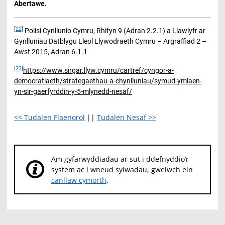
Abertawe.
[22]
Polisi Cynllunio Cymru, Rhifyn 9 (Adran 2.2.1) a Llawlyfr ar
Gynlluniau Datblygu Lleol Llywodraeth Cymru – Argraffiad 2 –
Awst 2015, Adran 6.1.1
[23]
https://www.sirgar.llyw.cymru/cartref/cyngor-a-
democratiaeth/strategaethau-a-chynlluniau/symud-ymlaen-
yn-sir-gaerfyrddin-y-5-mlynedd-nesaf/
<< Tudalen Flaenorol
||
Tudalen Nesaf >>
Am gyfarwyddiadau ar sut i ddefnyddio’r
system ac i wneud sylwadau, gwelwch ein
canllaw cymorth
.