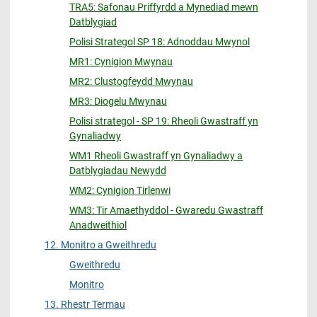
TRA5: Safonau Priffyrdd a Mynediad mewn
Datblygiad
Polisi Strategol SP 18: Adnoddau Mwynol
MR1: Cynigion Mwynau
MR2: Clustogfeydd Mwynau
MR3: Diogelu Mwynau
Polisi strategol - SP 19: Rheoli Gwastraff yn
Gynaliadwy
WM1 Rheoli Gwastraff yn Gynaliadwy a
Datblygiadau Newydd
WM2: Cynigion Tirlenwi
WM3: Tir Amaethyddol - Gwaredu Gwastraff
Anadweithiol
12. Monitro a Gweithredu
Gweithredu
Monitro
13. Rhestr Termau