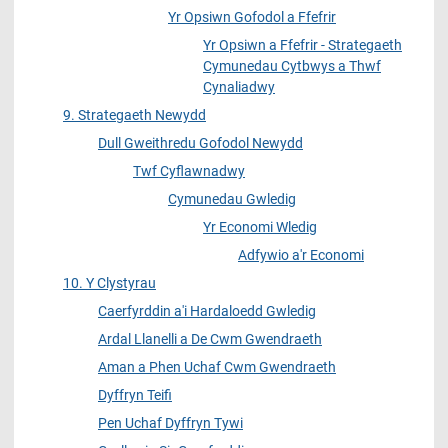
Yr Opsiwn Gofodol a Ffefrir
Yr Opsiwn a Ffefrir - Strategaeth
Cymunedau Cytbwys a Thwf
Cynaliadwy
9. Strategaeth Newydd
Dull Gweithredu Gofodol Newydd
Twf Cyflawnadwy
Cymunedau Gwledig
Yr Economi Wledig
Adfywio a'r Economi
10. Y Clystyrau
Caerfyrddin a'i Hardaloedd Gwledig
Ardal Llanelli a De Cwm Gwendraeth
Aman a Phen Uchaf Cwm Gwendraeth
Dyffryn Teifi
Pen Uchaf Dyffryn Tywi