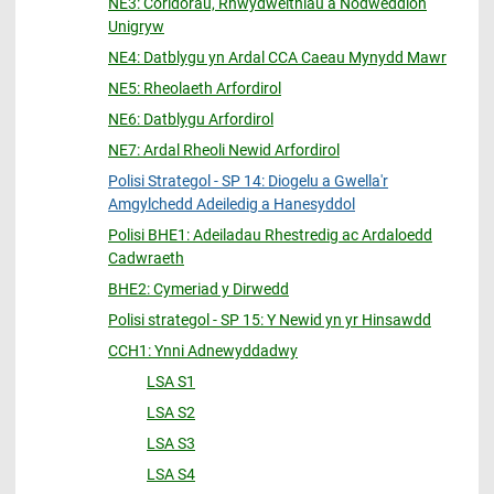
NE3: Coridorau, Rhwydweithiau a Nodweddion
Unigryw
NE4: Datblygu yn Ardal CCA Caeau Mynydd Mawr
NE5: Rheolaeth Arfordirol
NE6: Datblygu Arfordirol
NE7: Ardal Rheoli Newid Arfordirol
Polisi Strategol - SP 14: Diogelu a Gwella'r
Amgylchedd Adeiledig a Hanesyddol
Polisi BHE1: Adeiladau Rhestredig ac Ardaloedd
Cadwraeth
BHE2: Cymeriad y Dirwedd
Polisi strategol - SP 15: Y Newid yn yr Hinsawdd
CCH1: Ynni Adnewyddadwy
LSA S1
LSA S2
LSA S3
LSA S4