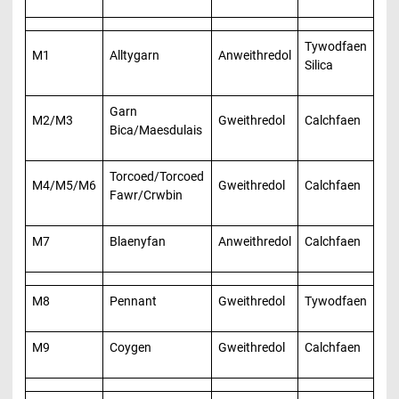
Tywodfaen
M1
Alltygarn
Anweithredol
Silica
Garn
M2/M3
Gweithredol
Calchfaen
Bica/Maesdulais
Torcoed/Torcoed
M4/M5/M6
Gweithredol
Calchfaen
Fawr/Crwbin
M7
Blaenyfan
Anweithredol
Calchfaen
M8
Pennant
Gweithredol
Tywodfaen
M9
Coygen
Gweithredol
Calchfaen