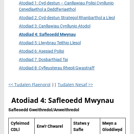
Atodiad 1: Cyd-destun – Canllawiau Polisi Cynllunio
Cenedlaethol a Deddfwriaethol
Atodiad 2: Cyd-destun Strategol Rhanbarthol a Lleol
Atodiad 3: Canllawiau Cynllunio Atodol
Atodiad 4: Safleoedd Mwynau
Atodiad 5: Llwybrau Teithio Llesol
Atodiad 6: Asesiad Polisi
Atodiad 7: Dosbarthiad Tai
Atodiad 8: Cyfleusterau Rheoli Gwastraff
<< Tudalen Flaenorol
||
Tudalen Nesaf >>
Atodiad 4: Safleoedd Mwynau
Safleoedd Gweithredol/Anweithredol
Cyfeirnod
Statws y
Mwyn a
Enw'r Chwarel
CDLl
Safle
Gloddiwyd