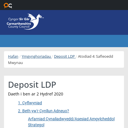
Neidio i’r prif gynnwys
Hafan
Ymgynghoriadau
Deposit LDP
Atodiad 4: Safleoedd
Mwynau
Deposit LDP
Daeth i ben ar 2 Hydref 2020
1. Cyflwyniad
2. Beth yw'r Cynllun Adneuo?
Arfarniad Cynaliadwyedd/Asesiad Amgylcheddol
Strategol