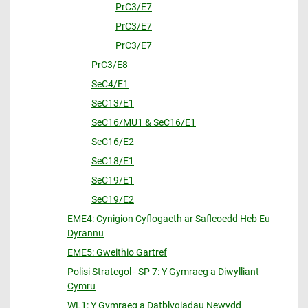
PrC3/E7
PrC3/E7
PrC3/E7
PrC3/E8
SeC4/E1
SeC13/E1
SeC16/MU1 & SeC16/E1
SeC16/E2
SeC18/E1
SeC19/E1
SeC19/E2
EME4: Cynigion Cyflogaeth ar Safleoedd Heb Eu
Dyrannu
EME5: Gweithio Gartref
Polisi Strategol - SP 7: Y Gymraeg a Diwylliant
Cymru
WL1: Y Gymraeg a Datblygiadau Newydd