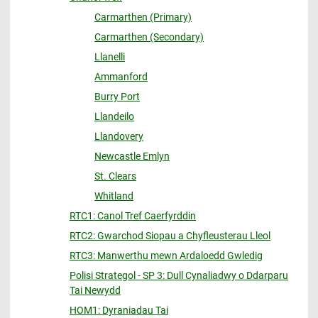
Carmarthen (Primary)
Carmarthen (Secondary)
Llanelli
Ammanford
Burry Port
Llandeilo
Llandovery
Newcastle Emlyn
St. Clears
Whitland
RTC1: Canol Tref Caerfyrddin
RTC2: Gwarchod Siopau a Chyfleusterau Lleol
RTC3: Manwerthu mewn Ardaloedd Gwledig
Polisi Strategol - SP 3: Dull Cynaliadwy o Ddarparu
Tai Newydd
HOM1: Dyraniadau Tai