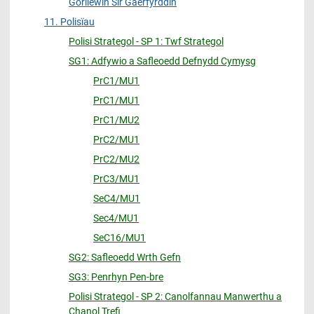
Gorllewin Sir Gaerfyrddin
11. Polisïau
Polisi Strategol - SP 1: Twf Strategol
SG1: Adfywio a Safleoedd Defnydd Cymysg
PrC1/MU1
PrC1/MU1
PrC1/MU2
PrC2/MU1
PrC2/MU2
PrC3/MU1
SeC4/MU1
Sec4/MU1
SeC16/MU1
SG2: Safleoedd Wrth Gefn
SG3: Penrhyn Pen-bre
Polisi Strategol - SP 2: Canolfannau Manwerthu a
Chanol Trefi