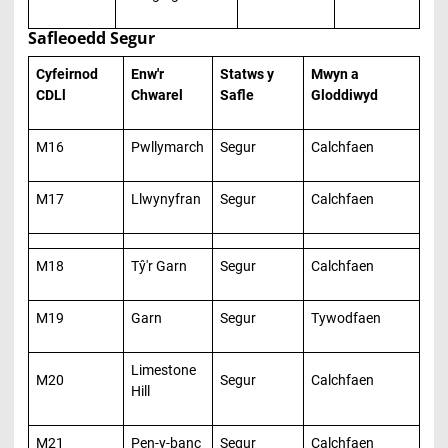
Safleoedd Segur
Cyfeirnod
Enw'r
Statws y
Mwyn a
CDLl
Chwarel
Safle
Gloddiwyd
M16
Pwllymarch
Segur
Calchfaen
M17
Llwynyfran
Segur
Calchfaen
M18
Tŷ'r Garn
Segur
Calchfaen
M19
Garn
Segur
Tywodfaen
Limestone
M20
Segur
Calchfaen
Hill
M21
Pen-y-banc
Segur
Calchfaen