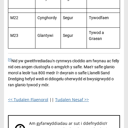
M22
Cynghordy
Segur
Tywodfaen
Tywod a
M23
Glantywi
Segur
Graean
[1]
Nid yw gweithrediadau'n cynnwys cloddio am fwynau ac felly
nid oes angen clustogfa o amgylch y safle. Mae'r safle glanio
morol a leolir tua 800 medr i'r dwyrain o safle Llanelli Sand
Dredging hefyd wedi ei ddiogelu oherwydd ei bwysigrwydd o
ran glanio tywod y môr.
<< Tudalen Flaenorol
||
Tudalen Nesaf >>
Am gyfarwyddiadau ar sut i ddefnyddio’r