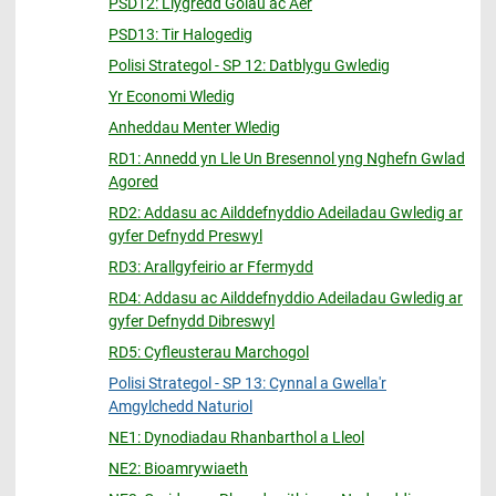
PSD12: Llygredd Golau ac Aer
PSD13: Tir Halogedig
Polisi Strategol - SP 12: Datblygu Gwledig
Yr Economi Wledig
Anheddau Menter Wledig
RD1: Annedd yn Lle Un Bresennol yng Nghefn Gwlad
Agored
RD2: Addasu ac Ailddefnyddio Adeiladau Gwledig ar
gyfer Defnydd Preswyl
RD3: Arallgyfeirio ar Ffermydd
RD4: Addasu ac Ailddefnyddio Adeiladau Gwledig ar
gyfer Defnydd Dibreswyl
RD5: Cyfleusterau Marchogol
Polisi Strategol - SP 13: Cynnal a Gwella'r
Amgylchedd Naturiol
NE1: Dynodiadau Rhanbarthol a Lleol
NE2: Bioamrywiaeth