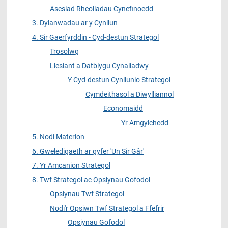
Asesiad Rheoliadau Cynefinoedd
3. Dylanwadau ar y Cynllun
4. Sir Gaerfyrddin - Cyd-destun Strategol
Trosolwg
Llesiant a Datblygu Cynaliadwy
Y Cyd-destun Cynllunio Strategol
Cymdeithasol a Diwylliannol
Economaidd
Yr Amgylchedd
5. Nodi Materion
6. Gweledigaeth ar gyfer 'Un Sir Gâr'
7. Yr Amcanion Strategol
8. Twf Strategol ac Opsiynau Gofodol
Opsiynau Twf Strategol
Nodi'r Opsiwn Twf Strategol a Ffefrir
Opsiynau Gofodol