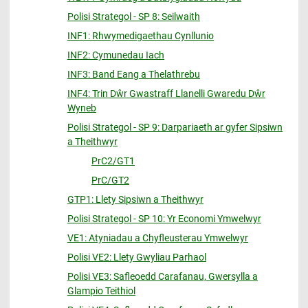
Polisi Strategol - SP 8: Seilwaith
INF1: Rhwymedigaethau Cynllunio
INF2: Cymunedau Iach
INF3: Band Eang a Thelathrebu
INF4: Trin Dŵr Gwastraff Llanelli Gwaredu Dŵr
Wyneb
Polisi Strategol - SP 9: Darpariaeth ar gyfer Sipsiwn
a Theithwyr
PrC2/GT1
PrC/GT2
GTP1: Llety Sipsiwn a Theithwyr
Polisi Strategol - SP 10: Yr Economi Ymwelwyr
VE1: Atyniadau a Chyfleusterau Ymwelwyr
Polisi VE2: Llety Gwyliau Parhaol
Polisi VE3: Safleoedd Carafanau, Gwersylla a
Glampio Teithiol