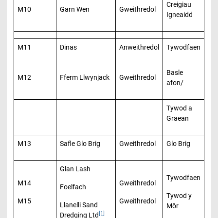
Creigiau
M10
Garn Wen
Gweithredol
Igneaidd
M11
Dinas
Anweithredol
Tywodfaen
Basle
M12
Fferm Llwynjack
Gweithredol
afon/
Tywod a
Graean
M13
Safle Glo Brig
Gweithredol
Glo Brig
Glan Lash
Tywodfaen
M14
Gweithredol
Foelfach
Tywod y
M15
Gweithredol
Llanelli Sand
Môr
[1]
Dredging Ltd