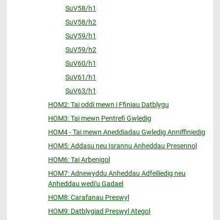
SuV58/h1
SuV58/h2
SuV59/h1
SuV59/h2
SuV60/h1
SuV61/h1
SuV63/h1
HOM2: Tai oddi mewn i Ffiniau Datblygu
HOM3: Tai mewn Pentrefi Gwledig
HOM4 - Tai mewn Aneddiadau Gwledig Anniffiniedig
HOM5: Addasu neu Isrannu Anheddau Presennol
HOM6: Tai Arbenigol
HOM7: Adnewyddu Anheddau Adfeiliedig neu
Anheddau wedi'u Gadael
HOM8: Carafanau Preswyl
HOM9: Datblygiad Preswyl Ategol