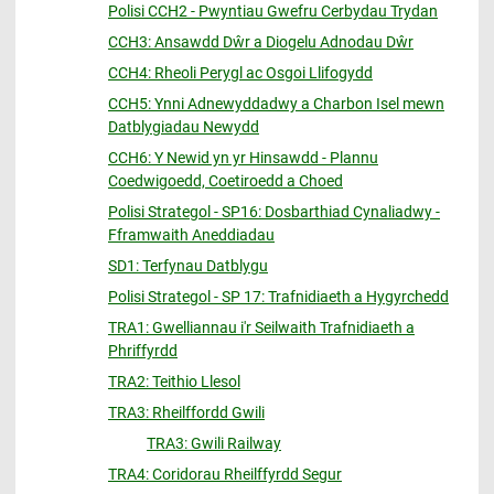
Polisi CCH2 - Pwyntiau Gwefru Cerbydau Trydan
CCH3: Ansawdd Dŵr a Diogelu Adnodau Dŵr
CCH4: Rheoli Perygl ac Osgoi Llifogydd
CCH5: Ynni Adnewyddadwy a Charbon Isel mewn
Datblygiadau Newydd
CCH6: Y Newid yn yr Hinsawdd - Plannu
Coedwigoedd, Coetiroedd a Choed
Polisi Strategol - SP16: Dosbarthiad Cynaliadwy -
Fframwaith Aneddiadau
SD1: Terfynau Datblygu
Polisi Strategol - SP 17: Trafnidiaeth a Hygyrchedd
TRA1: Gwelliannau i'r Seilwaith Trafnidiaeth a
Phriffyrdd
TRA2: Teithio Llesol
TRA3: Rheilffordd Gwili
TRA3: Gwili Railway
TRA4: Coridorau Rheilffyrdd Segur