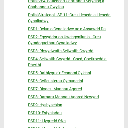
Polisi VE4: Safleoedd Carafanau Sefydlog a
Chabannau Gwyliau
Polisi Strategol - SP 11: Creu Lleoedd a Lleoedd
Cynaliadwy
PSD1: Dylunio Cynaliadwy ac o Ansawdd Da
PSD2: Egwyddorion Uwchgynllunio - Creu
Cymdogaethau Cynaliadwy
PSD3: Rhwydwaith Seilwaith Gwyrdd
PSD4: Seilwaith Gwyrdd - Coed, Coetiroedd a
Pherthi
PSD5: Datblygu a'r Economi Gylchol
PSD6: Cyfleusterau Cymunedol
PSD7: Diogelu Mannau Agored
PSD8: Darparu Mannau Agored Newydd
PSD9: Hysbysebion
PSD10: Estyniadau
PSD11: Llygredd Sŵn