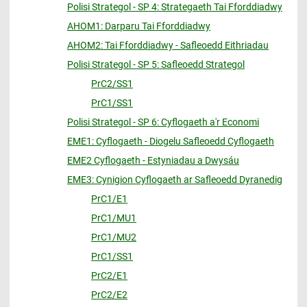
Polisi Strategol - SP 4: Strategaeth Tai Fforddiadwy
AHOM1: Darparu Tai Fforddiadwy
AHOM2: Tai Fforddiadwy - Safleoedd Eithriadau
Polisi Strategol - SP 5: Safleoedd Strategol
PrC2/SS1
PrC1/SS1
Polisi Strategol - SP 6: Cyflogaeth a'r Economi
EME1: Cyflogaeth - Diogelu Safleoedd Cyflogaeth
EME2 Cyflogaeth - Estyniadau a Dwysáu
EME3: Cynigion Cyflogaeth ar Safleoedd Dyranedig
PrC1/E1
PrC1/MU1
PrC1/MU2
PrC1/SS1
PrC2/E1
PrC2/E2