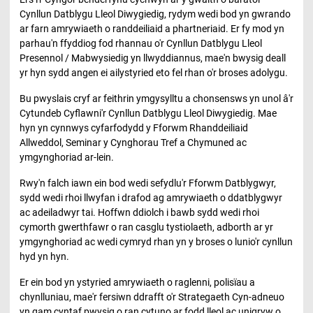
Cynllun Datblygu Lleol Diwygiedig, rydym wedi bod yn gwrando
ar farn amrywiaeth o randdeiliaid a phartneriaid. Er fy mod yn
parhau'n ffyddiog fod rhannau o'r Cynllun Datblygu Lleol
Presennol / Mabwysiedig yn llwyddiannus, mae'n bwysig deall
yr hyn sydd angen ei ailystyried eto fel rhan o'r broses adolygu.
Bu pwyslais cryf ar feithrin ymgysylltu a chonsensws yn unol â'r
Cytundeb Cyflawni'r Cynllun Datblygu Lleol Diwygiedig. Mae
hyn yn cynnwys cyfarfodydd y Fforwm Rhanddeiliaid
Allweddol, Seminar y Cynghorau Tref a Chymuned ac
ymgynghoriad ar-lein.
Rwy'n falch iawn ein bod wedi sefydlu'r Fforwm Datblygwyr,
sydd wedi rhoi llwyfan i drafod ag amrywiaeth o ddatblygwyr
ac adeiladwyr tai. Hoffwn ddiolch i bawb sydd wedi rhoi
cymorth gwerthfawr o ran casglu tystiolaeth, adborth ar yr
ymgynghoriad ac wedi cymryd rhan yn y broses o lunio'r cynllun
hyd yn hyn.
Er ein bod yn ystyried amrywiaeth o raglenni, polisïau a
chynlluniau, mae'r fersiwn ddrafft o'r Strategaeth Cyn-adneuo
yn gam cyntaf pwysig o ran cytuno ar fodd lleol ac unigryw o