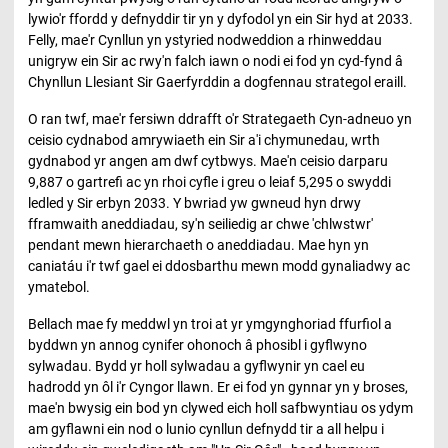
lywio'r ffordd y defnyddir tir yn y dyfodol yn ein Sir hyd at 2033.
Felly, mae'r Cynllun yn ystyried nodweddion a rhinweddau
unigryw ein Sir ac rwy'n falch iawn o nodi ei fod yn cyd-fynd â
Chynllun Llesiant Sir Gaerfyrddin a dogfennau strategol eraill.
O ran twf, mae'r fersiwn ddrafft o'r Strategaeth Cyn-adneuo yn
ceisio cydnabod amrywiaeth ein Sir a'i chymunedau, wrth
gydnabod yr angen am dwf cytbwys. Mae'n ceisio darparu
9,887 o gartrefi ac yn rhoi cyfle i greu o leiaf 5,295 o swyddi
ledled y Sir erbyn 2033. Y bwriad yw gwneud hyn drwy
fframwaith aneddiadau, sy'n seiliedig ar chwe 'chlwstwr'
pendant mewn hierarchaeth o aneddiadau. Mae hyn yn
caniatáu i'r twf gael ei ddosbarthu mewn modd gynaliadwy ac
ymatebol.
Bellach mae fy meddwl yn troi at yr ymgynghoriad ffurfiol a
byddwn yn annog cynifer ohonoch â phosibl i gyflwyno
sylwadau. Bydd yr holl sylwadau a gyflwynir yn cael eu
hadrodd yn ôl i'r Cyngor llawn. Er ei fod yn gynnar yn y broses,
mae'n bwysig ein bod yn clywed eich holl safbwyntiau os ydym
am gyflawni ein nod o lunio cynllun defnydd tir a all helpu i