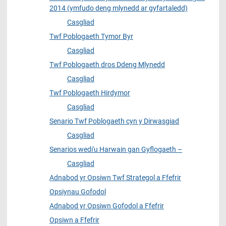
2014 (ymfudo deng mlynedd ar gyfartaledd)
Casgliad
Twf Poblogaeth Tymor Byr
Casgliad
Twf Poblogaeth dros Ddeng Mlynedd
Casgliad
Twf Poblogaeth Hirdymor
Casgliad
Senario Twf Poblogaeth cyn y Dirwasgiad
Casgliad
Senarios wedi'u Harwain gan Gyflogaeth –
Casgliad
Adnabod yr Opsiwn Twf Strategol a Ffefrir
Opsiynau Gofodol
Adnabod yr Opsiwn Gofodol a Ffefrir
Opsiwn a Ffefrir