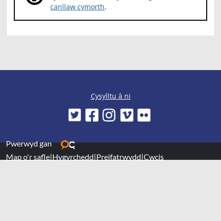
canllaw cymorth
.
Cysylltu â ni
Pwerwyd gan
Map o'r safle
|
Hygyrchedd
|
Preifatrwydd
|
Cwcis