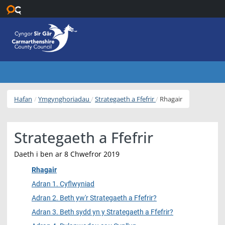
Neidio i’r prif gynnwys
Hafan
Ymgynghoriadau
Strategaeth a Ffefrir
Rhagair
Strategaeth a Ffefrir
Daeth i ben ar 8 Chwefror 2019
Rhagair
Adran 1. Cyflwyniad
Adran 2. Beth yw'r Strategaeth a Ffefrir?
Adran 3. Beth sydd yn y Strategaeth a Ffefrir?