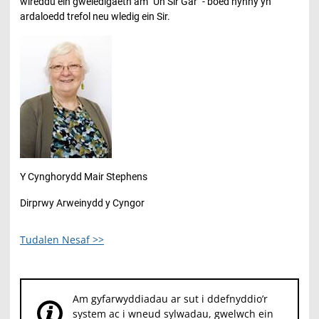
wireddu ein gweledigaeth am "Un Sir Gâr" - boed hynny yn
ardaloedd trefol neu wledig ein Sir.
Y Cynghorydd Mair Stephens
Dirprwy Arweinydd y Cyngor
Tudalen Nesaf >>
Am gyfarwyddiadau ar sut i ddefnyddio’r
system ac i wneud sylwadau, gwelwch ein