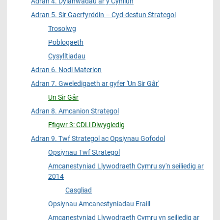
Adran 4. Dylanwadau ar y Cynllun
Adran 5. Sir Gaerfyrddin – Cyd-destun Strategol
Trosolwg
Poblogaeth
Cysylltiadau
Adran 6. Nodi Materion
Adran 7. Gweledigaeth ar gyfer 'Un Sir Gâr'
Un Sir Gâr
Adran 8. Amcanion Strategol
Ffigwr 3: CDLl Diwygiedig
Adran 9. Twf Strategol ac Opsiynau Gofodol
Opsiynau Twf Strategol
Amcanestyniad Llywodraeth Cymru sy'n seiliedig ar
2014
Casgliad
Opsiynau Amcanestyniadau Eraill
Amcanestyniad Llywodraeth Cymru yn seiliedig ar